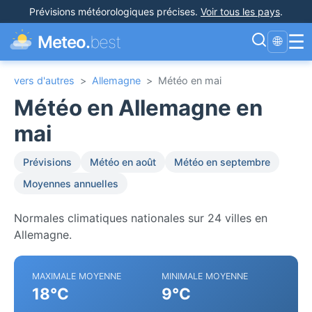
Prévisions météorologiques précises
.
Voir tous les pays
.
☰
Meteo.
best
🌐
vers d'autres
>
Allemagne
>
Météo en mai
Météo en Allemagne en
mai
Prévisions
Météo en août
Météo en septembre
Moyennes annuelles
Normales climatiques nationales sur 24 villes en
Allemagne.
MAXIMALE MOYENNE
MINIMALE MOYENNE
18°C
9°C