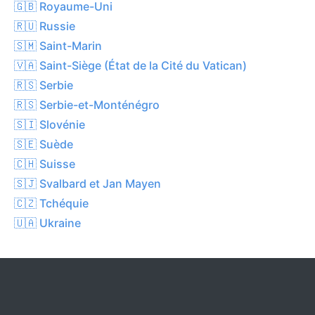
🇬🇧 Royaume-Uni
🇷🇺 Russie
🇸🇲 Saint-Marin
🇻🇦 Saint-Siège (État de la Cité du Vatican)
🇷🇸 Serbie
🇷🇸 Serbie-et-Monténégro
🇸🇮 Slovénie
🇸🇪 Suède
🇨🇭 Suisse
🇸🇯 Svalbard et Jan Mayen
🇨🇿 Tchéquie
🇺🇦 Ukraine