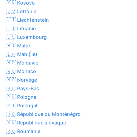
🇽🇰 Kosovo
🇱🇻 Lettonie
🇱🇮 Liechtenstein
🇱🇹 Lituanie
🇱🇺 Luxembourg
🇲🇹 Malte
🇮🇲 Man (Île)
🇲🇩 Moldavie
🇲🇨 Monaco
🇳🇴 Norvège
🇳🇱 Pays-Bas
🇵🇱 Pologne
🇵🇹 Portugal
🇲🇪 République du Monténégro
🇸🇰 République slovaque
🇷🇴 Roumanie