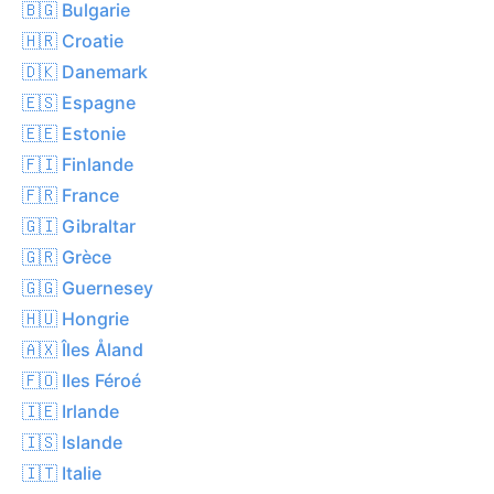
🇧🇬 Bulgarie
🇭🇷 Croatie
🇩🇰 Danemark
🇪🇸 Espagne
🇪🇪 Estonie
🇫🇮 Finlande
🇫🇷 France
🇬🇮 Gibraltar
🇬🇷 Grèce
🇬🇬 Guernesey
🇭🇺 Hongrie
🇦🇽 Îles Åland
🇫🇴 Iles Féroé
🇮🇪 Irlande
🇮🇸 Islande
🇮🇹 Italie