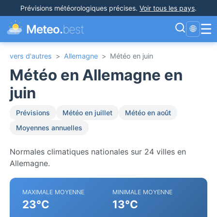
Prévisions météorologiques précises
.
Voir tous les pays
.
☰
Meteo.
best
🌐
vers d'autres
>
Allemagne
>
Météo en juin
Météo en Allemagne en
juin
Prévisions
Météo en juillet
Météo en août
Moyennes annuelles
Normales climatiques nationales sur 24 villes en
Allemagne.
MAXIMALE MOYENNE
MINIMALE MOYENNE
23°C
13°C