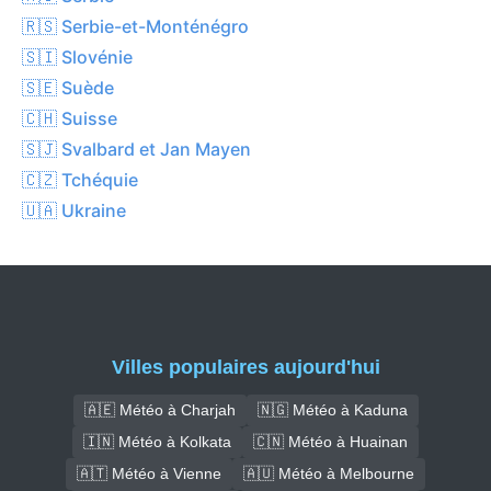
🇷🇸 Serbie-et-Monténégro
🇸🇮 Slovénie
🇸🇪 Suède
🇨🇭 Suisse
🇸🇯 Svalbard et Jan Mayen
🇨🇿 Tchéquie
🇺🇦 Ukraine
Villes populaires aujourd'hui
🇦🇪 Météo à Charjah
🇳🇬 Météo à Kaduna
🇮🇳 Météo à Kolkata
🇨🇳 Météo à Huainan
🇦🇹 Météo à Vienne
🇦🇺 Météo à Melbourne