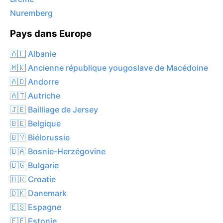
Nuremberg
Pays dans Europe
🇦🇱 Albanie
🇲🇰 Ancienne république yougoslave de Macédoine
🇦🇩 Andorre
🇦🇹 Autriche
🇯🇪 Bailliage de Jersey
🇧🇪 Belgique
🇧🇾 Biélorussie
🇧🇦 Bosnie-Herzégovine
🇧🇬 Bulgarie
🇭🇷 Croatie
🇩🇰 Danemark
🇪🇸 Espagne
🇪🇪 Estonie