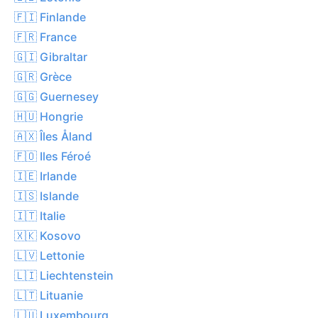
🇫🇮 Finlande
🇫🇷 France
🇬🇮 Gibraltar
🇬🇷 Grèce
🇬🇬 Guernesey
🇭🇺 Hongrie
🇦🇽 Îles Åland
🇫🇴 Iles Féroé
🇮🇪 Irlande
🇮🇸 Islande
🇮🇹 Italie
🇽🇰 Kosovo
🇱🇻 Lettonie
🇱🇮 Liechtenstein
🇱🇹 Lituanie
🇱🇺 Luxembourg