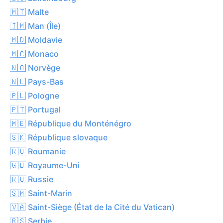
🇲🇹 Malte
🇮🇲 Man (Île)
🇲🇩 Moldavie
🇲🇨 Monaco
🇳🇴 Norvège
🇳🇱 Pays-Bas
🇵🇱 Pologne
🇵🇹 Portugal
🇲🇪 République du Monténégro
🇸🇰 République slovaque
🇷🇴 Roumanie
🇬🇧 Royaume-Uni
🇷🇺 Russie
🇸🇲 Saint-Marin
🇻🇦 Saint-Siège (État de la Cité du Vatican)
🇷🇸 Serbie