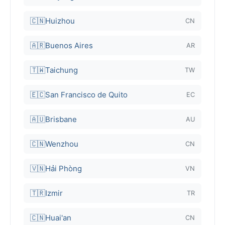
🇨🇳
Huizhou
CN
🇦🇷
Buenos Aires
AR
🇹🇼
Taichung
TW
🇪🇨
San Francisco de Quito
EC
🇦🇺
Brisbane
AU
🇨🇳
Wenzhou
CN
🇻🇳
Hải Phòng
VN
🇹🇷
Izmir
TR
🇨🇳
Huai'an
CN