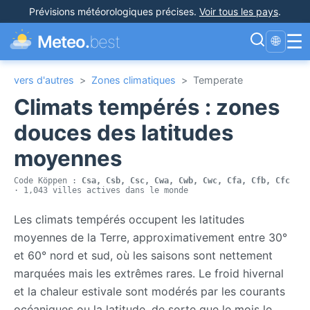
Prévisions météorologiques précises
.
Voir tous les pays
.
☰
Meteo.
best
🌐
vers d'autres
>
Zones climatiques
>
Temperate
Climats tempérés : zones
douces des latitudes
moyennes
Code Köppen :
Csa, Csb, Csc, Cwa, Cwb, Cwc, Cfa, Cfb, Cfc
· 1,043 villes actives dans le monde
Les climats tempérés occupent les latitudes
moyennes de la Terre, approximativement entre 30°
et 60° nord et sud, où les saisons sont nettement
marquées mais les extrêmes rares. Le froid hivernal
et la chaleur estivale sont modérés par les courants
océaniques ou la latitude, de sorte que le mois le