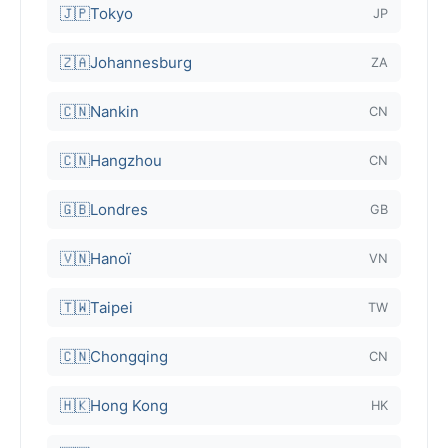
🇯🇵
Tokyo
JP
🇿🇦
Johannesburg
ZA
🇨🇳
Nankin
CN
🇨🇳
Hangzhou
CN
🇬🇧
Londres
GB
🇻🇳
Hanoï
VN
🇹🇼
Taipei
TW
🇨🇳
Chongqing
CN
🇭🇰
Hong Kong
HK