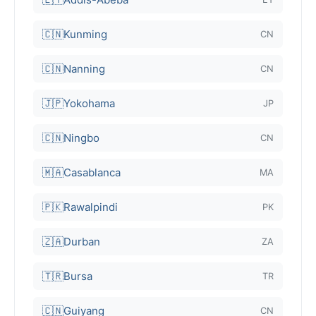
🇨🇳
Kunming
CN
🇨🇳
Nanning
CN
🇯🇵
Yokohama
JP
🇨🇳
Ningbo
CN
🇲🇦
Casablanca
MA
🇵🇰
Rawalpindi
PK
🇿🇦
Durban
ZA
🇹🇷
Bursa
TR
🇨🇳
Guiyang
CN