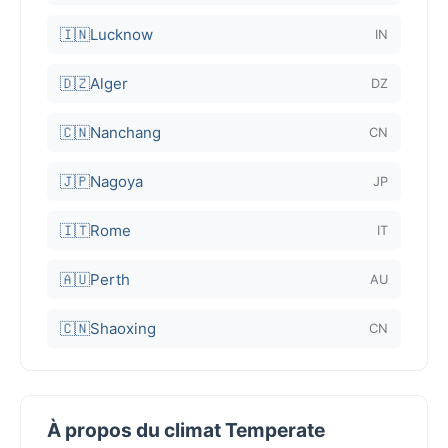
🇮🇳
Lucknow
IN
🇩🇿
Alger
DZ
🇨🇳
Nanchang
CN
🇯🇵
Nagoya
JP
🇮🇹
Rome
IT
🇦🇺
Perth
AU
🇨🇳
Shaoxing
CN
À propos du climat Temperate