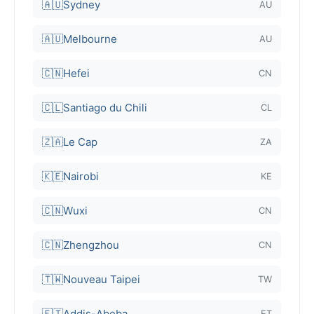
🇦🇺
Sydney
AU
🇦🇺
Melbourne
AU
🇨🇳
Hefei
CN
🇨🇱
Santiago du Chili
CL
🇿🇦
Le Cap
ZA
🇰🇪
Nairobi
KE
🇨🇳
Wuxi
CN
🇨🇳
Zhengzhou
CN
🇹🇼
Nouveau Taipei
TW
🇪🇹
Addis-Abeba
ET