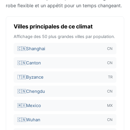
robe flexible et un appétit pour un temps changeant.
Villes principales de ce climat
Affichage des 50 plus grandes villes par population.
🇨🇳
Shanghai
CN
🇨🇳
Canton
CN
🇹🇷
Byzance
TR
🇨🇳
Chengdu
CN
🇲🇽
Mexico
MX
🇨🇳
Wuhan
CN