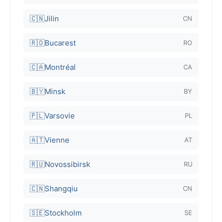
🇨🇳
Jilin
CN
🇷🇴
Bucarest
RO
🇨🇦
Montréal
CA
🇧🇾
Minsk
BY
🇵🇱
Varsovie
PL
🇦🇹
Vienne
AT
🇷🇺
Novossibirsk
RU
🇨🇳
Shangqiu
CN
🇸🇪
Stockholm
SE