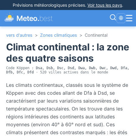
Prévisions météorologiques précises
.
Voir tous les pays
.
☰
Meteo.
best
🌐
vers d'autres
>
Zones climatiques
>
Continental
Climat continental : la zone
des quatre saisons
Code Köppen :
Dsa, Dsb, Dsc, Dsd, Dwa, Dwb, Dwc, Dwd, Dfa,
Dfb, Dfc, Dfd
· 520 villes actives dans le monde
Les climats continentaux, classés sous le système de
Köppen avec des codes allant de Dfa à Dsd, se
caractérisent par leurs variations saisonnières de
température spectaculaires. On les trouve dans les
régions intérieures des continents aux latitudes
moyennes (environ 40° à 60° nord et sud). Ces
climats présentent des contrastes marqués : les étés