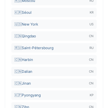
🇷🇺
Moscou
RU
🇰🇷
Séoul
KR
🇺🇸
New York
US
🇨🇳
Qingdao
CN
🇷🇺
Saint-Pétersbourg
RU
🇨🇳
Harbin
CN
🇨🇳
Dalian
CN
🇨🇳
Jinan
CN
🇰🇵
Pyongyang
KP
🇨🇳
Zibo
CN