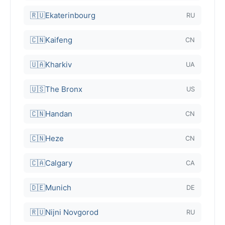
🇷🇺
Ekaterinbourg
RU
🇨🇳
Kaifeng
CN
🇺🇦
Kharkiv
UA
🇺🇸
The Bronx
US
🇨🇳
Handan
CN
🇨🇳
Heze
CN
🇨🇦
Calgary
CA
🇩🇪
Munich
DE
🇷🇺
Nijni Novgorod
RU