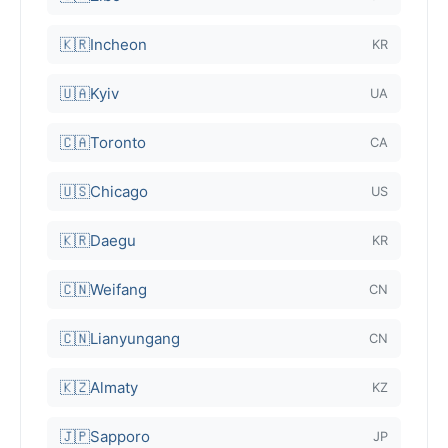
🇰🇷
Incheon
KR
🇺🇦
Kyiv
UA
🇨🇦
Toronto
CA
🇺🇸
Chicago
US
🇰🇷
Daegu
KR
🇨🇳
Weifang
CN
🇨🇳
Lianyungang
CN
🇰🇿
Almaty
KZ
🇯🇵
Sapporo
JP