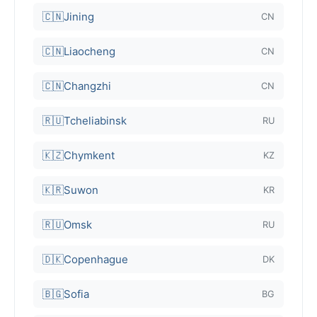
🇨🇳
Jining
CN
🇨🇳
Liaocheng
CN
🇨🇳
Changzhi
CN
🇷🇺
Tcheliabinsk
RU
🇰🇿
Chymkent
KZ
🇰🇷
Suwon
KR
🇷🇺
Omsk
RU
🇩🇰
Copenhague
DK
🇧🇬
Sofia
BG