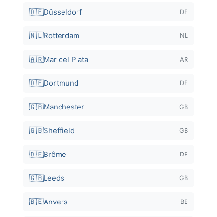
🇩🇪
Düsseldorf
DE
🇳🇱
Rotterdam
NL
🇦🇷
Mar del Plata
AR
🇩🇪
Dortmund
DE
🇬🇧
Manchester
GB
🇬🇧
Sheffield
GB
🇩🇪
Brême
DE
🇬🇧
Leeds
GB
🇧🇪
Anvers
BE