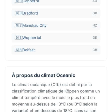
🇦🇺
Canberra
AU
🇬🇧
Bradford
GB
🇳🇿
Manukau City
NZ
🇩🇪
Wuppertal
DE
🇬🇧
Belfast
GB
À propos du climat Oceanic
Le climat océanique (Cfb) est défini par la
classification climatique de Köppen comme un
climat tempéré avec le mois le plus froid en
moyenne au-dessus de -3°C (ou 0°C selon la
variante) et en dessous de 18°C, sans saison