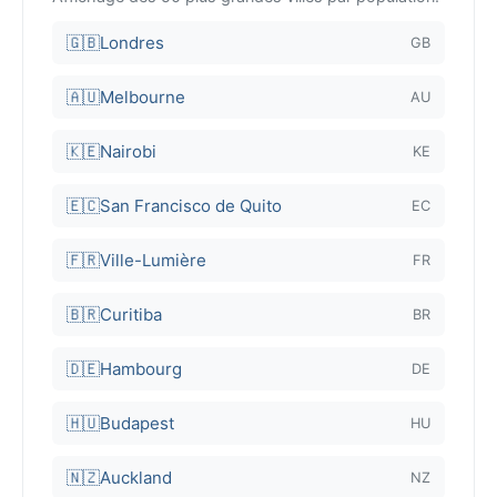
🇬🇧
Londres
GB
🇦🇺
Melbourne
AU
🇰🇪
Nairobi
KE
🇪🇨
San Francisco de Quito
EC
🇫🇷
Ville-Lumière
FR
🇧🇷
Curitiba
BR
🇩🇪
Hambourg
DE
🇭🇺
Budapest
HU
🇳🇿
Auckland
NZ