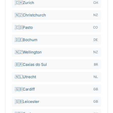
🇨🇭
Zurich
CH
🇳🇿
Christchurch
NZ
🇨🇴
Pasto
CO
🇩🇪
Bochum
DE
🇳🇿
Wellington
NZ
🇧🇷
Caxias do Sul
BR
🇳🇱
Utrecht
NL
🇬🇧
Cardiff
GB
🇬🇧
Leicester
GB