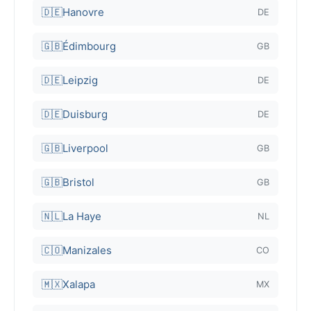
🇩🇪
Hanovre
DE
🇬🇧
Édimbourg
GB
🇩🇪
Leipzig
DE
🇩🇪
Duisburg
DE
🇬🇧
Liverpool
GB
🇬🇧
Bristol
GB
🇳🇱
La Haye
NL
🇨🇴
Manizales
CO
🇲🇽
Xalapa
MX