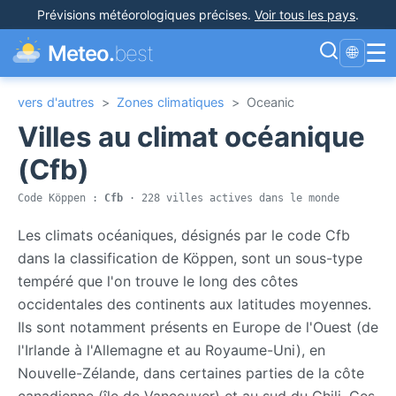
Prévisions météorologiques précises
.
Voir tous les pays
.
☰
Meteo.
best
🌐
vers d'autres
>
Zones climatiques
>
Oceanic
Villes au climat océanique
(Cfb)
Code Köppen :
Cfb
· 228 villes actives dans le monde
Les climats océaniques, désignés par le code Cfb
dans la classification de Köppen, sont un sous-type
tempéré que l'on trouve le long des côtes
occidentales des continents aux latitudes moyennes.
Ils sont notamment présents en Europe de l'Ouest (de
l'Irlande à l'Allemagne et au Royaume-Uni), en
Nouvelle-Zélande, dans certaines parties de la côte
canadienne (île de Vancouver) et au sud du Chili. Ces