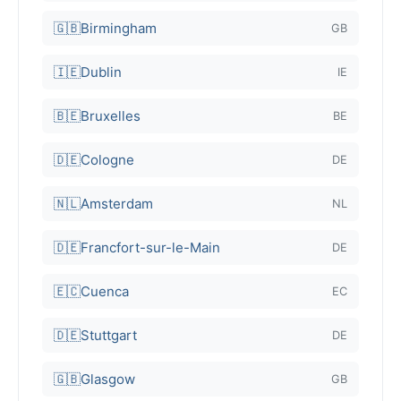
🇬🇧
Birmingham
GB
🇮🇪
Dublin
IE
🇧🇪
Bruxelles
BE
🇩🇪
Cologne
DE
🇳🇱
Amsterdam
NL
🇩🇪
Francfort-sur-le-Main
DE
🇪🇨
Cuenca
EC
🇩🇪
Stuttgart
DE
🇬🇧
Glasgow
GB