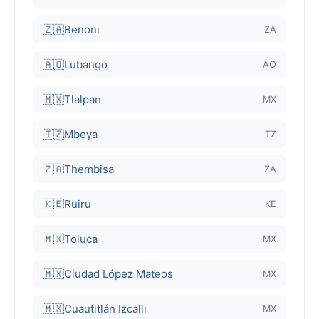
🇿🇦
Benoni
ZA
🇦🇴
Lubango
AO
🇲🇽
Tlalpan
MX
🇹🇿
Mbeya
TZ
🇿🇦
Thembisa
ZA
🇰🇪
Ruiru
KE
🇲🇽
Toluca
MX
🇲🇽
Ciudad López Mateos
MX
🇲🇽
Cuautitlán Izcalli
MX