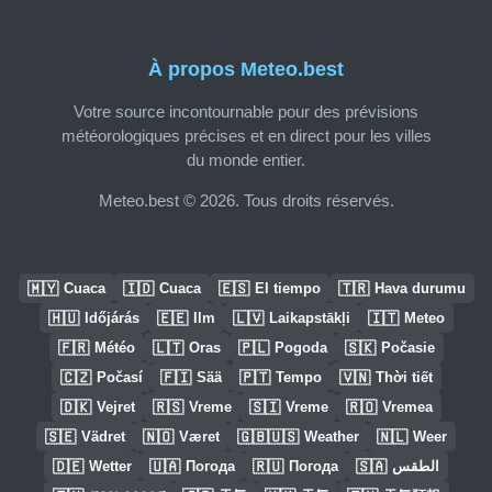
À propos Meteo.best
Votre source incontournable pour des prévisions
météorologiques précises et en direct pour les villes
du monde entier.
Meteo.best © 2026. Tous droits réservés.
🇲🇾
🇮🇩
🇪🇸
🇹🇷
Cuaca
Cuaca
El tiempo
Hava durumu
🇭🇺
🇪🇪
🇱🇻
🇮🇹
Időjárás
Ilm
Laikapstākļi
Meteo
🇫🇷
🇱🇹
🇵🇱
🇸🇰
Météo
Oras
Pogoda
Počasie
🇨🇿
🇫🇮
🇵🇹
🇻🇳
Počasí
Sää
Tempo
Thời tiết
🇩🇰
🇷🇸
🇸🇮
🇷🇴
Vejret
Vreme
Vreme
Vremea
🇸🇪
🇳🇴
🇬🇧🇺🇸
🇳🇱
Vädret
Været
Weather
Weer
🇩🇪
🇺🇦
🇷🇺
🇸🇦
Wetter
Погода
Погода
الطقس