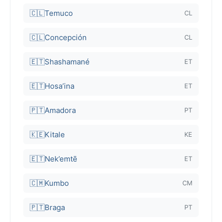
🇨🇱
Temuco
CL
🇨🇱
Concepción
CL
🇪🇹
Shashamané
ET
🇪🇹
Hosa’ina
ET
🇵🇹
Amadora
PT
🇰🇪
Kitale
KE
🇪🇹
Nek’emtē
ET
🇨🇲
Kumbo
CM
🇵🇹
Braga
PT