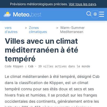
Prévisions météorologiques précises
.
Voir tous les pays
.
☰
Meteo.
best
🌐
vers
>
Zones
>
Warm-Summer
d'autres
climatiques
Mediterranean
Villes avec un climat
méditerranéen à été
tempéré
Code Köppen :
Csb
· 39 villes actives dans le monde
Le climat méditerranéen à été tempéré, désigné Csb
dans la classification de Köppen, est un climat
tempéré connu pour ses étés doux et secs et ses
hivers frais et humides. Il se produit sur les franges
occidentales des continents, généralement entre les