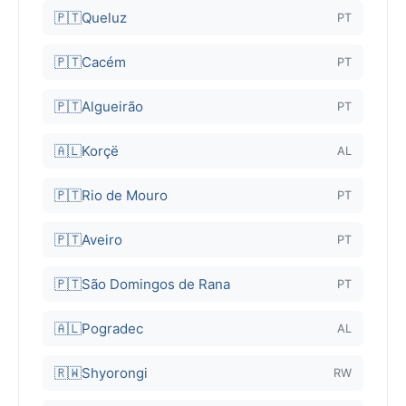
🇵🇹
Queluz
PT
🇵🇹
Cacém
PT
🇵🇹
Algueirão
PT
🇦🇱
Korçë
AL
🇵🇹
Rio de Mouro
PT
🇵🇹
Aveiro
PT
🇵🇹
São Domingos de Rana
PT
🇦🇱
Pogradec
AL
🇷🇼
Shyorongi
RW