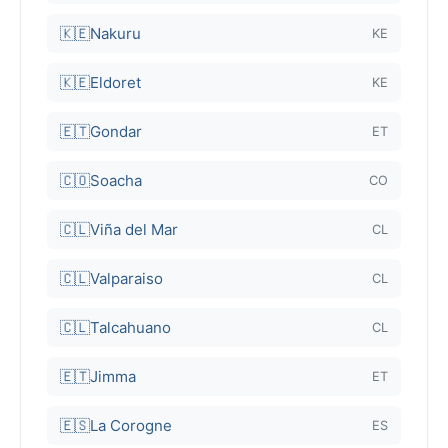
🇰🇪
Nakuru
KE
🇰🇪
Eldoret
KE
🇪🇹
Gondar
ET
🇨🇴
Soacha
CO
🇨🇱
Viña del Mar
CL
🇨🇱
Valparaiso
CL
🇨🇱
Talcahuano
CL
🇪🇹
Jimma
ET
🇪🇸
La Corogne
ES