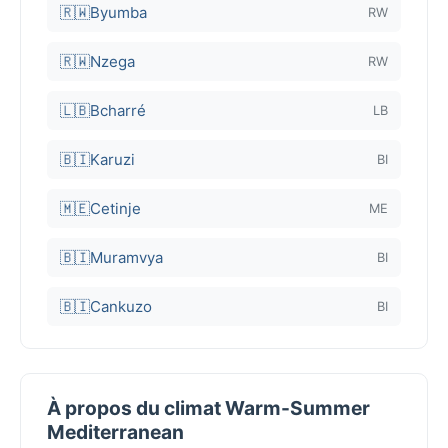
🇷🇼
Byumba
RW
🇷🇼
Nzega
RW
🇱🇧
Bcharré
LB
🇧🇮
Karuzi
BI
🇲🇪
Cetinje
ME
🇧🇮
Muramvya
BI
🇧🇮
Cankuzo
BI
À propos du climat Warm-Summer
Mediterranean