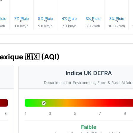
luie
7% Pluie
5% Pluie
4% Pluie
3% Pluie
3% Pluie
↑
↑
↑
↑
↑
↑
m/h
1.0 km/h
5.0 km/h
7.0 km/h
8.0 km/h
10.0 km/h
Mexique 🇲🇽 (AQI)
Indice UK DEFRA
Department for Environment, Food & Rural Affair
2
6
1
3
5
7
9
Faible