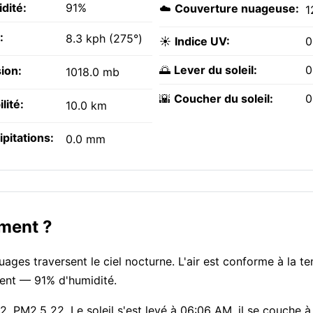
dité:
91%
☁️
Couverture nuageuse:
1
:
8.3 kph (275°)
☀️
Indice UV:
0
🌅
Lever du soleil:
0
ion:
1018.0 mb
🌇
Coucher du soleil:
0
ilité:
10.0 km
ipitations:
0.0 mm
oment ?
uages traversent le ciel nocturne. L'air est conforme à la t
ment — 91% d'humidité.
, PM2.5 22. Le soleil s'est levé à 06:06 AM, il se couche 