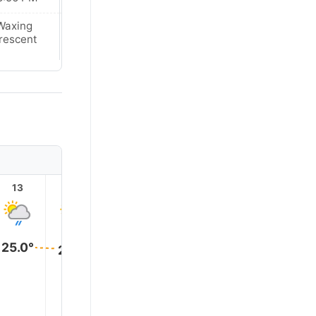
Waxing
Waxing
rescent
Crescent
13
14
15
16
17
18
25.0°
25.0°
24.0°
22.0°
21.0°
20.0°