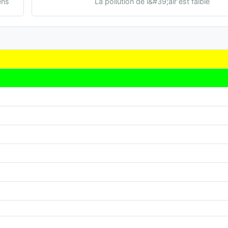
ens
La pollution de l&#39;air est faible