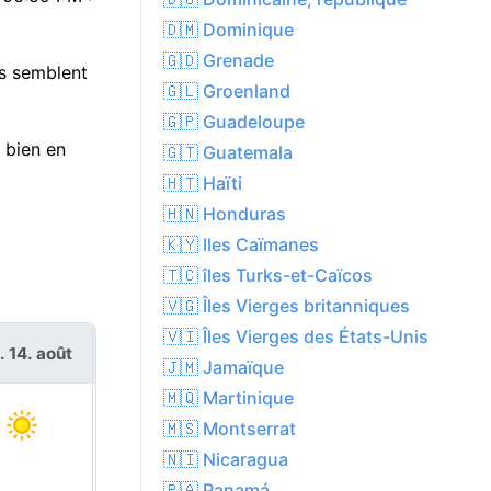
🇩🇲 Dominique
🇬🇩 Grenade
es semblent
🇬🇱 Groenland
🇬🇵 Guadeloupe
 bien en
🇬🇹 Guatemala
🇭🇹 Haïti
🇭🇳 Honduras
🇰🇾 Iles Caïmanes
🇹🇨 îles Turks-et-Caïcos
🇻🇬 Îles Vierges britanniques
🇻🇮 Îles Vierges des États-Unis
. 14. août
sam. 15. août
🇯🇲 Jamaïque
🇲🇶 Martinique
🇲🇸 Montserrat
🇳🇮 Nicaragua
🇵🇦 Panamá