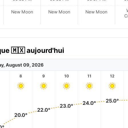
New Moon
New Moon
New Moon
C
ue 🇲🇽 aujourd'hui
y, August 09, 2026
8
9
10
11
12
25.0°
24.0°
23.0°
22.0°
20.0°
0°