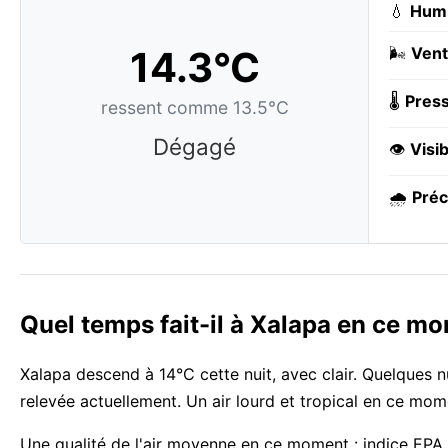
💧
Humi
14.3°C
🌬️
Vent
🌡️
Press
ressent comme 13.5°C
Dégagé
👁️
Visib
🌧️
Préc
Quel temps fait-il à Xalapa en ce m
Xalapa descend à 14°C cette nuit, avec clair. Quelques n
relevée actuellement. Un air lourd et tropical en ce mo
Une qualité de l'air moyenne en ce moment : indice EPA 2