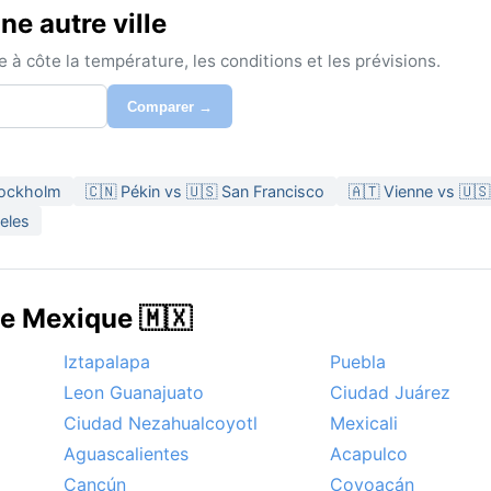
e autre ville
à côte la température, les conditions et les prévisions.
Comparer →
tockholm
🇨🇳 Pékin vs 🇺🇸 San Francisco
🇦🇹 Vienne vs 🇺
eles
de Mexique 🇲🇽
Iztapalapa
Puebla
Leon Guanajuato
Ciudad Juárez
Ciudad Nezahualcoyotl
Mexicali
Aguascalientes
Acapulco
Cancún
Coyoacán