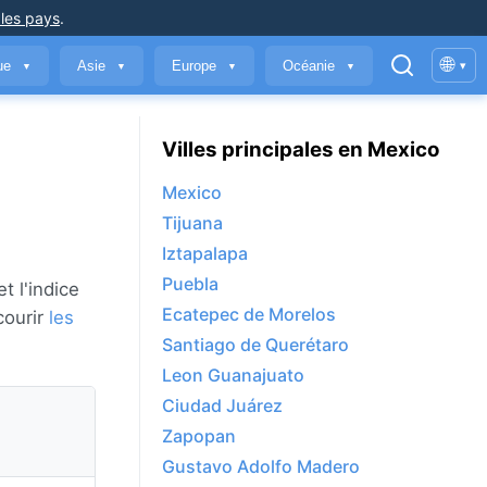
 les pays
.
🌐
que
Asie
Europe
Océanie
▾
▼
▼
▼
▼
Villes principales en Mexico
Mexico
Tijuana
Iztapalapa
Puebla
t l'indice
Ecatepec de Morelos
courir
les
Santiago de Querétaro
Leon Guanajuato
Ciudad Juárez
Zapopan
Gustavo Adolfo Madero