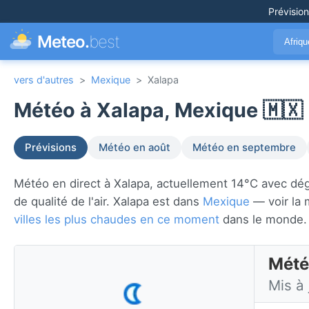
Prévisio
Meteo.
best
Afriq
vers d'autres
>
Mexique
>
Xalapa
Météo à Xalapa, Mexique 🇲🇽
Prévisions
Météo en août
Météo en septembre
Météo en direct à Xalapa, actuellement 14°C avec dégagé
de qualité de l'air. Xalapa est dans
Mexique
— voir la 
villes les plus chaudes en ce moment
dans le monde.
Mété
Mis à 