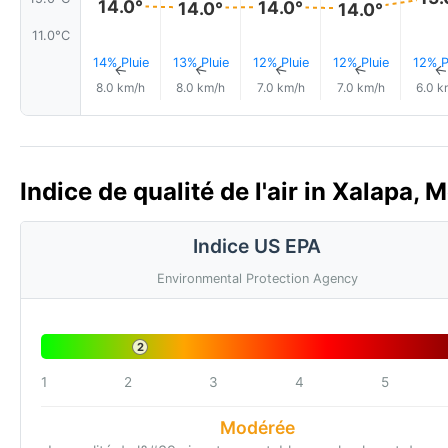
14.0°
14.0°
14.0°
14.0°
11.0°C
14% Pluie
13% Pluie
12% Pluie
12% Pluie
12% P
↑
↑
↑
↑
8.0 km/h
8.0 km/h
7.0 km/h
7.0 km/h
6.0 k
Indice de qualité de l'air in Xalapa, 
Indice US EPA
Environmental Protection Agency
2
1
2
3
4
5
Modérée