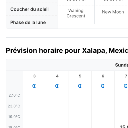
Coucher du soleil
Waning
New Moon
Crescent
Phase de la lune
Prévision horaire pour Xalapa, Mexiq
Sunda
3
4
5
6
7
27.0°C
23.0°C
19.0°C
15.
15.0°C