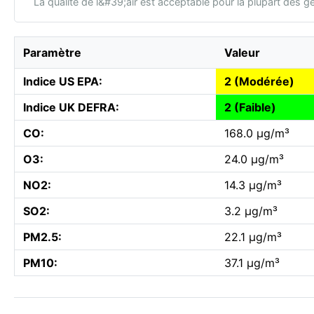
La qualité de l&#39;air est acceptable pour la plupart des g
Paramètre
Valeur
Indice US EPA:
2 (Modérée)
Indice UK DEFRA:
2 (Faible)
CO:
168.0 µg/m³
O3:
24.0 µg/m³
NO2:
14.3 µg/m³
SO2:
3.2 µg/m³
PM2.5:
22.1 µg/m³
PM10:
37.1 µg/m³