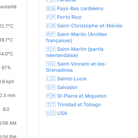
soleillé
Averse légère
🇧🇶 Pays-Bas caribéens
🇵🇷 Porto Rico
🇰🇳 Saint-Christophe-et-Niévès
22.7°C
24.4°C
🇲🇫 Saint-Martin (Antilles
18.1°C
17.8°C
françaises)
🇸🇽 Saint-Martin (partie
14.0°C
13.1°C
néerlandaise)
🇻🇨 Saint-Vincent-et-les-
87%
78%
Grenadines
🇱🇨 Sainte-Lucie
8.6 kph
10.1 kph
🇸🇻 Salvador
0.3 mm
7.8 mm
🇵🇲 St-Pierre et Miquelon
🇹🇹 Trinidad et Tobago
6.0
6.0
🇺🇸 USA
6:08 AM
06:08 AM
6:56 PM
06:56 PM