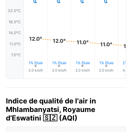
22.0°C
18.0°C
14.0°C
12.0°
12.0°
11.0°
11.0°
11.0°C
10.
7.0°C
1% Pluie
1% Pluie
1% Pluie
1% Pluie
2% Pl
↑
↑
↑
↑
↑
3.0 km/h
3.0 km/h
2.0 km/h
2.0 km/h
4.0 k
Indice de qualité de l'air in
Mhlambanyatsi, Royaume
d’Eswatini 🇸🇿 (AQI)