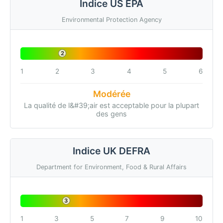
Indice US EPA
Environmental Protection Agency
2
1
2
3
4
5
6
Modérée
La qualité de l&#39;air est acceptable pour la plupart
des gens
Indice UK DEFRA
Department for Environment, Food & Rural Affairs
3
1
3
5
7
9
10