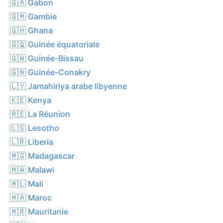
🇬🇦 Gabon
🇬🇲 Gambie
🇬🇭 Ghana
🇬🇶 Guinée équatoriale
🇬🇼 Guinée-Bissau
🇬🇳 Guinée-Conakry
🇱🇾 Jamahiriya arabe libyenne
🇰🇪 Kenya
🇷🇪 La Réunion
🇱🇸 Lesotho
🇱🇷 Liberia
🇲🇬 Madagascar
🇲🇼 Malawi
🇲🇱 Mali
🇲🇦 Maroc
🇲🇷 Mauritanie