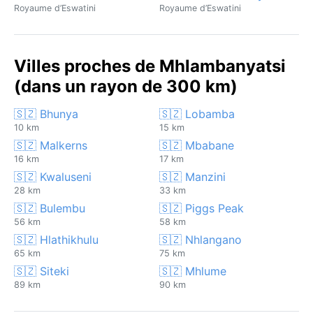
Royaume d’Eswatini
Royaume d’Eswatini
Villes proches de Mhlambanyatsi
(dans un rayon de 300 km)
🇸🇿 Bhunya
🇸🇿 Lobamba
10 km
15 km
🇸🇿 Malkerns
🇸🇿 Mbabane
16 km
17 km
🇸🇿 Kwaluseni
🇸🇿 Manzini
28 km
33 km
🇸🇿 Bulembu
🇸🇿 Piggs Peak
56 km
58 km
🇸🇿 Hlathikhulu
🇸🇿 Nhlangano
65 km
75 km
🇸🇿 Siteki
🇸🇿 Mhlume
89 km
90 km