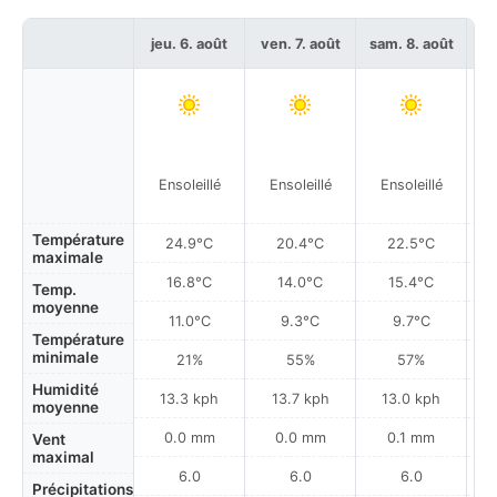
jeu. 6. août
ven. 7. août
sam. 8. août
di
Ensoleillé
Ensoleillé
Ensoleillé
Température
24.9°C
20.4°C
22.5°C
maximale
16.8°C
14.0°C
15.4°C
Temp.
moyenne
11.0°C
9.3°C
9.7°C
Température
minimale
21%
55%
57%
Humidité
13.3 kph
13.7 kph
13.0 kph
moyenne
0.0 mm
0.0 mm
0.1 mm
Vent
maximal
6.0
6.0
6.0
Précipitations