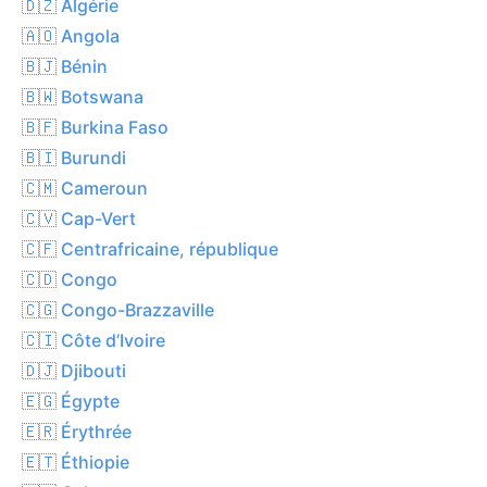
🇩🇿 Algérie
🇦🇴 Angola
🇧🇯 Bénin
🇧🇼 Botswana
🇧🇫 Burkina Faso
🇧🇮 Burundi
🇨🇲 Cameroun
🇨🇻 Cap-Vert
🇨🇫 Centrafricaine, république
🇨🇩 Congo
🇨🇬 Congo-Brazzaville
🇨🇮 Côte d’Ivoire
🇩🇯 Djibouti
🇪🇬 Égypte
🇪🇷 Érythrée
🇪🇹 Éthiopie