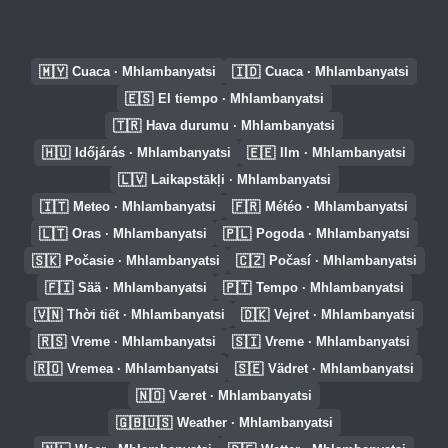
🇲🇾
🇮🇩
Cuaca · Mhlambanyatsi
Cuaca · Mhlambanyatsi
🇪🇸
El tiempo · Mhlambanyatsi
🇹🇷
Hava durumu · Mhlambanyatsi
🇭🇺
🇪🇪
Időjárás · Mhlambanyatsi
Ilm · Mhlambanyatsi
🇱🇻
Laikapstākļi · Mhlambanyatsi
🇮🇹
🇫🇷
Meteo · Mhlambanyatsi
Météo · Mhlambanyatsi
🇱🇹
🇵🇱
Oras · Mhlambanyatsi
Pogoda · Mhlambanyatsi
🇸🇰
🇨🇿
Počasie · Mhlambanyatsi
Počasí · Mhlambanyatsi
🇫🇮
🇵🇹
Sää · Mhlambanyatsi
Tempo · Mhlambanyatsi
🇻🇳
🇩🇰
Thời tiết · Mhlambanyatsi
Vejret · Mhlambanyatsi
🇷🇸
🇸🇮
Vreme · Mhlambanyatsi
Vreme · Mhlambanyatsi
🇷🇴
🇸🇪
Vremea · Mhlambanyatsi
Vädret · Mhlambanyatsi
🇳🇴
Været · Mhlambanyatsi
🇬🇧🇺🇸
Weather · Mhlambanyatsi