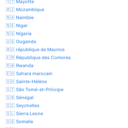
🇾🇹 Mayotte
🇲🇿 Mozambique
🇳🇦 Namibie
🇳🇪 Niger
🇳🇬 Nigeria
🇺🇬 Ouganda
🇲🇺 république de Maurice
🇰🇲 République des Comores
🇷🇼 Rwanda
🇪🇭 Sahara marocain
🇸🇭 Sainte-Hélène
🇸🇹 São Tomé-et-Príncipe
🇸🇳 Sénégal
🇸🇨 Seychelles
🇸🇱 Sierra Leone
🇸🇴 Somalie