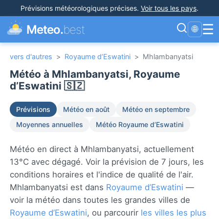
Prévisions météorologiques précises
.
Voir tous les pays
.
☰
Meteo.
best
🌐
vers d'autres
>
Royaume d’Eswatini
>
Mhlambanyatsi
Météo à Mhlambanyatsi, Royaume
d’Eswatini 🇸🇿
Prévisions
Météo en août
Météo en septembre
Moyennes annuelles
Météo Royaume d’Eswatini
Météo en direct à Mhlambanyatsi, actuellement
13°C avec dégagé. Voir la prévision de 7 jours, les
conditions horaires et l'indice de qualité de l'air.
Mhlambanyatsi est dans
Royaume d’Eswatini
—
voir la météo dans toutes les grandes villes de
Royaume d’Eswatini
, ou parcourir
les villes les plus