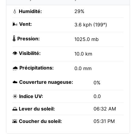
💧
Humidité:
29%
🌬️
Vent:
3.6 kph (199°)
🌡️
Pression:
1025.0 mb
👁️
Visibilité:
10.0 km
🌧️
Précipitations:
0.0 mm
☁️
Couverture nuageuse:
0%
☀️
Indice UV:
0.0
🌅
Lever du soleil:
06:32 AM
🌇
Coucher du soleil:
05:31 PM