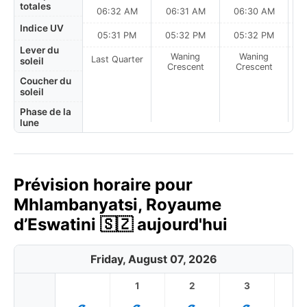
totales
06:32 AM
06:31 AM
06:30 AM
0
Indice UV
05:31 PM
05:32 PM
05:32 PM
Lever du
Waning
Waning
Last Quarter
soleil
Crescent
Crescent
Coucher du
soleil
Phase de la
lune
Prévision horaire pour
Mhlambanyatsi, Royaume
d’Eswatini 🇸🇿 aujourd'hui
Friday, August 07, 2026
1
2
3
4