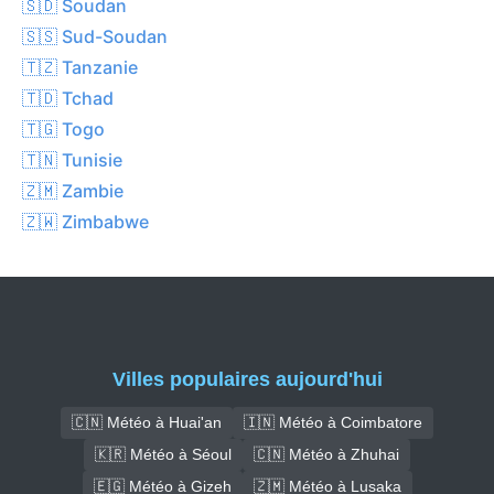
🇸🇩 Soudan
🇸🇸 Sud-Soudan
🇹🇿 Tanzanie
🇹🇩 Tchad
🇹🇬 Togo
🇹🇳 Tunisie
🇿🇲 Zambie
🇿🇼 Zimbabwe
Villes populaires aujourd'hui
🇨🇳 Météo à Huai'an
🇮🇳 Météo à Coimbatore
🇰🇷 Météo à Séoul
🇨🇳 Météo à Zhuhai
🇪🇬 Météo à Gizeh
🇿🇲 Météo à Lusaka