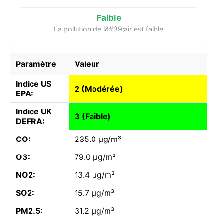
Faible
La pollution de l&#39;air est faible
Paramètre
Valeur
Indice US
2 (Modérée)
EPA:
Indice UK
3 (Faible)
DEFRA:
CO:
235.0 µg/m³
O3:
79.0 µg/m³
NO2:
13.4 µg/m³
SO2:
15.7 µg/m³
PM2.5:
31.2 µg/m³