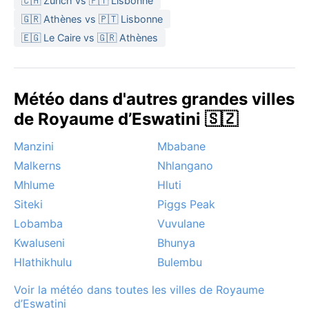
🇨🇭 Zurich vs 🇵🇹 Lisbonne
🇬🇷 Athènes vs 🇵🇹 Lisbonne
🇪🇬 Le Caire vs 🇬🇷 Athènes
Météo dans d'autres grandes villes
de Royaume d’Eswatini 🇸🇿
Manzini
Mbabane
Malkerns
Nhlangano
Mhlume
Hluti
Siteki
Piggs Peak
Lobamba
Vuvulane
Kwaluseni
Bhunya
Hlathikhulu
Bulembu
Voir la météo dans toutes les villes de Royaume
d’Eswatini