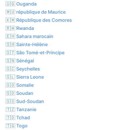
🇺🇬 Ouganda
🇲🇺 république de Maurice
🇰🇲 République des Comores
🇷🇼 Rwanda
🇪🇭 Sahara marocain
🇸🇭 Sainte-Hélène
🇸🇹 São Tomé-et-Príncipe
🇸🇳 Sénégal
🇸🇨 Seychelles
🇸🇱 Sierra Leone
🇸🇴 Somalie
🇸🇩 Soudan
🇸🇸 Sud-Soudan
🇹🇿 Tanzanie
🇹🇩 Tchad
🇹🇬 Togo