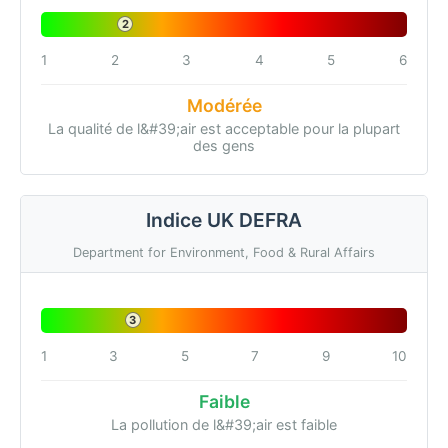
2
1
2
3
4
5
6
Modérée
La qualité de l&#39;air est acceptable pour la plupart
des gens
Indice UK DEFRA
Department for Environment, Food & Rural Affairs
3
1
3
5
7
9
10
Faible
La pollution de l&#39;air est faible