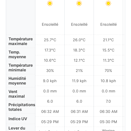
Ensoleillé
Ensoleillé
Ensoleillé
Température
25.7°C
26.0°C
21.1°C
maximale
17.3°C
18.3°C
15.5°C
Temp.
moyenne
10.6°C
12.1°C
11.3°C
Température
minimale
30%
21%
70%
Humidité
9.0 kph
11.9 kph
10.8 kph
moyenne
0.0 mm
0.0 mm
0.0 mm
Vent
maximal
6.0
6.0
7.0
Précipitations
totales
06:32 AM
06:31 AM
06:30 AM
0
Indice UV
05:29 PM
05:29 PM
05:30 PM
Lever du
Waning