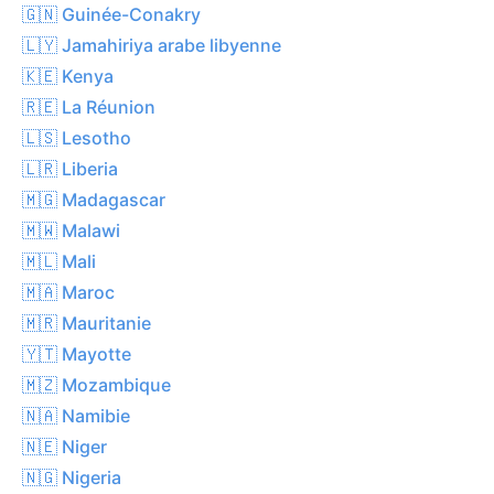
🇬🇳 Guinée-Conakry
🇱🇾 Jamahiriya arabe libyenne
🇰🇪 Kenya
🇷🇪 La Réunion
🇱🇸 Lesotho
🇱🇷 Liberia
🇲🇬 Madagascar
🇲🇼 Malawi
🇲🇱 Mali
🇲🇦 Maroc
🇲🇷 Mauritanie
🇾🇹 Mayotte
🇲🇿 Mozambique
🇳🇦 Namibie
🇳🇪 Niger
🇳🇬 Nigeria