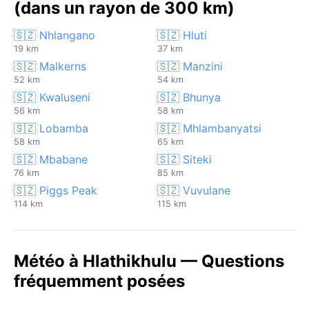
(dans un rayon de 300 km)
🇸🇿 Nhlangano
🇸🇿 Hluti
19 km
37 km
🇸🇿 Malkerns
🇸🇿 Manzini
52 km
54 km
🇸🇿 Kwaluseni
🇸🇿 Bhunya
56 km
58 km
🇸🇿 Lobamba
🇸🇿 Mhlambanyatsi
58 km
65 km
🇸🇿 Mbabane
🇸🇿 Siteki
76 km
85 km
🇸🇿 Piggs Peak
🇸🇿 Vuvulane
114 km
115 km
Météo à Hlathikhulu — Questions
fréquemment posées