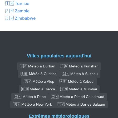
🇹🇳 Tunisie
🇿🇲 Zambie
🇿🇼 Zimbabwe
Villes populaires aujourd'hui
🇿🇦 Météo à Durban
🇨🇳 Météo à Kunshan
🇧🇷 Météo à Curitiba
🇨🇳 Météo à Suzhou
🇸🇾 Météo à Alep
🇦🇫 Météo à Kaboul
🇧🇩 Météo à Dacca
🇮🇳 Météo à Mumbai
🇮🇳 Météo à Pune
🇮🇳 Météo à Pimpri Chinchwad
🇺🇸 Météo à New York
🇹🇿 Météo à Dar es Salaam
Extrêmes météorologiques