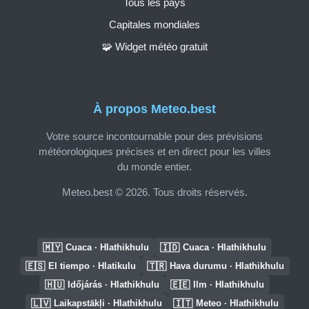
Tous les pays
Capitales mondiales
🧩 Widget météo gratuit
À propos Meteo.best
Votre source incontournable pour des prévisions
météorologiques précises et en direct pour les villes
du monde entier.
Meteo.best © 2026. Tous droits réservés.
🇲🇾
🇮🇩
Cuaca · Hlathikhulu
Cuaca · Hlathikhulu
🇪🇸
🇹🇷
El tiempo · Hlatikulu
Hava durumu · Hlathikhulu
🇭🇺
🇪🇪
Időjárás · Hlathikhulu
Ilm · Hlathikhulu
🇱🇻
🇮🇹
Laikapstākļi · Hlathikhulu
Meteo · Hlathikhulu