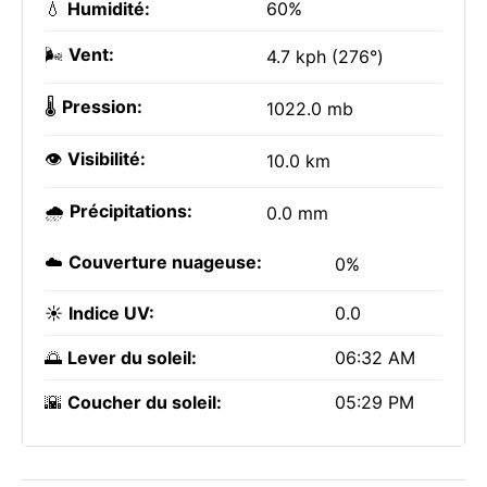
💧
Humidité:
60%
🌬️
Vent:
4.7 kph (276°)
🌡️
Pression:
1022.0 mb
👁️
Visibilité:
10.0 km
🌧️
Précipitations:
0.0 mm
☁️
Couverture nuageuse:
0%
☀️
Indice UV:
0.0
🌅
Lever du soleil:
06:32 AM
🌇
Coucher du soleil:
05:29 PM