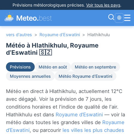
Prévisions météorologiques précises
.
Voir tous les pays
.
☰
Meteo.
best
🌐
vers d'autres
>
Royaume d’Eswatini
>
Hlathikhulu
Météo à Hlathikhulu, Royaume
d’Eswatini 🇸🇿
Prévisions
Météo en août
Météo en septembre
Moyennes annuelles
Météo Royaume d’Eswatini
Météo en direct à Hlathikhulu, actuellement 12°C
avec dégagé. Voir la prévision de 7 jours, les
conditions horaires et l'indice de qualité de l'air.
Hlathikhulu est dans
Royaume d’Eswatini
— voir la
météo dans toutes les grandes villes de
Royaume
d’Eswatini
, ou parcourir
les villes les plus chaudes