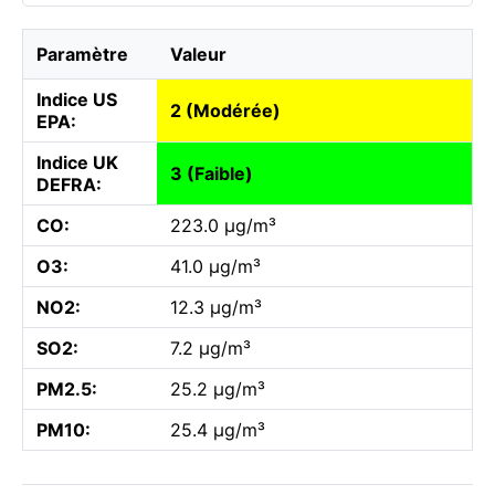
Paramètre
Valeur
Indice US
2 (Modérée)
EPA:
Indice UK
3 (Faible)
DEFRA:
CO:
223.0 µg/m³
O3:
41.0 µg/m³
NO2:
12.3 µg/m³
SO2:
7.2 µg/m³
PM2.5:
25.2 µg/m³
PM10:
25.4 µg/m³