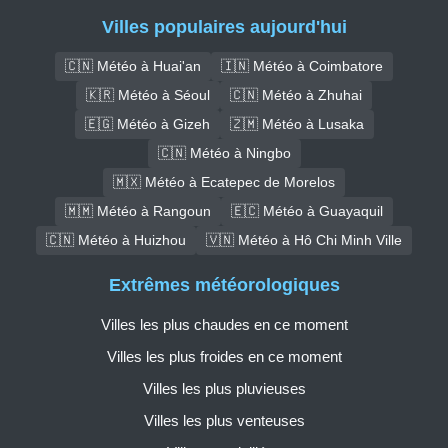
Villes populaires aujourd'hui
🇨🇳 Météo à Huai'an
🇮🇳 Météo à Coimbatore
🇰🇷 Météo à Séoul
🇨🇳 Météo à Zhuhai
🇪🇬 Météo à Gizeh
🇿🇲 Météo à Lusaka
🇨🇳 Météo à Ningbo
🇲🇽 Météo à Ecatepec de Morelos
🇲🇲 Météo à Rangoun
🇪🇨 Météo à Guayaquil
🇨🇳 Météo à Huizhou
🇻🇳 Météo à Hô Chi Minh Ville
Extrêmes météorologiques
Villes les plus chaudes en ce moment
Villes les plus froides en ce moment
Villes les plus pluvieuses
Villes les plus venteuses