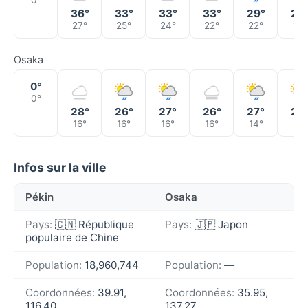
0°
36°
33°
33°
33°
29°
22
27°
25°
24°
22°
22°
18°
Osaka
0°
0°
28°
26°
27°
26°
27°
28
16°
16°
16°
16°
14°
14°
Infos sur la ville
Pékin
Osaka
Pays:
🇨🇳 République
Pays:
🇯🇵 Japon
populaire de Chine
Population:
18,960,744
Population:
—
Coordonnées:
39.91,
Coordonnées:
35.95,
116.40
137.27