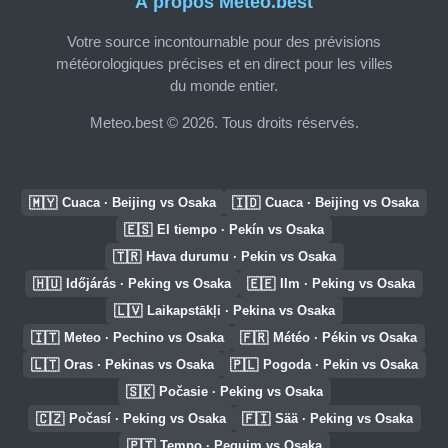
À propos Meteo.best
Votre source incontournable pour des prévisions
météorologiques précises et en direct pour les villes
du monde entier.
Meteo.best © 2026. Tous droits réservés.
🇲🇾
🇮🇩
Cuaca · Beijing vs Osaka
Cuaca · Beijing vs Osaka
🇪🇸
El tiempo · Pekín vs Osaka
🇹🇷
Hava durumu · Pekin vs Osaka
🇭🇺
🇪🇪
Időjárás · Peking vs Osaka
Ilm · Peking vs Osaka
🇱🇻
Laikapstākļi · Pekina vs Osaka
🇮🇹
🇫🇷
Meteo · Pechino vs Osaka
Météo · Pékin vs Osaka
🇱🇹
🇵🇱
Oras · Pekinas vs Osaka
Pogoda · Pekin vs Osaka
🇸🇰
Počasie · Peking vs Osaka
🇨🇿
🇫🇮
Počasí · Peking vs Osaka
Sää · Peking vs Osaka
🇵🇹
Tempo · Pequim vs Osaka