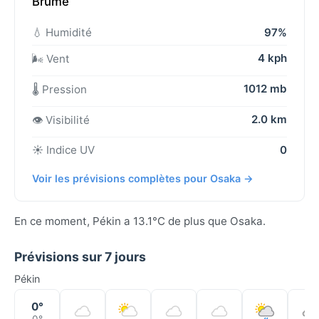
Brume
💧 Humidité
97%
4 kph
🌬️ Vent
1012 mb
🌡️ Pression
2.0 km
👁️ Visibilité
☀️ Indice UV
0
Voir les prévisions complètes pour Osaka →
En ce moment, Pékin a 13.1°C de plus que Osaka.
Prévisions sur 7 jours
Pékin
0°