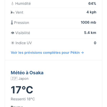
💧 Humidité
64%
4 kph
🌬️ Vent
1006 mb
🌡️ Pression
5.4 km
👁️ Visibilité
☀️ Indice UV
0
Voir les prévisions complètes pour Pékin →
Météo à Osaka
🇯🇵 Japon
17°C
Ressenti 18°C