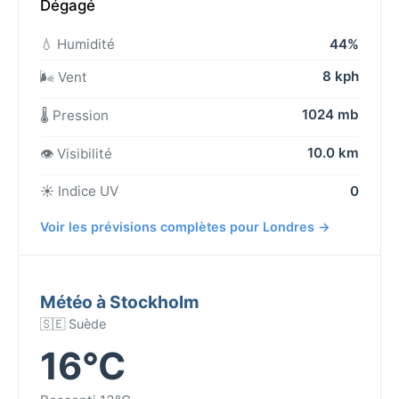
Dégagé
💧 Humidité
44%
8 kph
🌬️ Vent
1024 mb
🌡️ Pression
10.0 km
👁️ Visibilité
☀️ Indice UV
0
Voir les prévisions complètes pour Londres →
Météo à Stockholm
🇸🇪 Suède
16°C