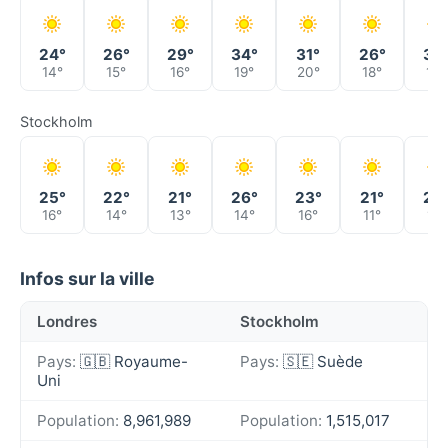
24°
26°
29°
34°
31°
26°
35
14°
15°
16°
19°
20°
18°
19°
Stockholm
25°
22°
21°
26°
23°
21°
23
16°
14°
13°
14°
16°
11°
11°
Infos sur la ville
Londres
Stockholm
Pays:
🇬🇧 Royaume-
Pays:
🇸🇪 Suède
Uni
Population:
8,961,989
Population:
1,515,017