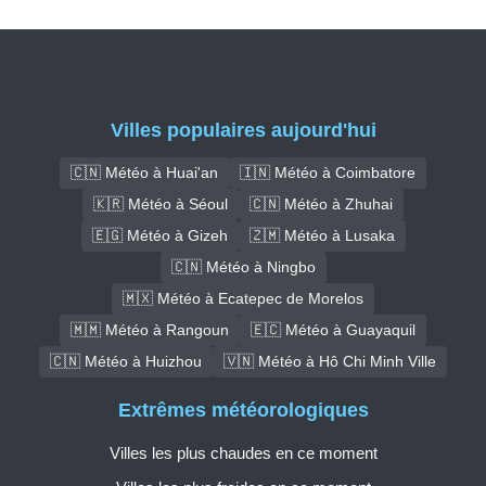
Villes populaires aujourd'hui
🇨🇳 Météo à Huai'an
🇮🇳 Météo à Coimbatore
🇰🇷 Météo à Séoul
🇨🇳 Météo à Zhuhai
🇪🇬 Météo à Gizeh
🇿🇲 Météo à Lusaka
🇨🇳 Météo à Ningbo
🇲🇽 Météo à Ecatepec de Morelos
🇲🇲 Météo à Rangoun
🇪🇨 Météo à Guayaquil
🇨🇳 Météo à Huizhou
🇻🇳 Météo à Hô Chi Minh Ville
Extrêmes météorologiques
Villes les plus chaudes en ce moment