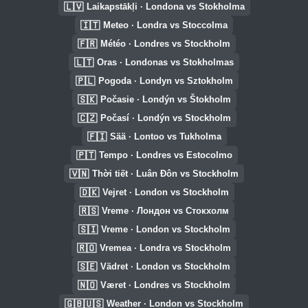
🇱🇻
Laikapstākļi · Londona vs Stokholma
🇮🇹
Meteo · Londra vs Stoccolma
🇫🇷
Météo · Londres vs Stockholm
🇱🇹
Oras · Londonas vs Stokholmas
🇵🇱
Pogoda · Londyn vs Sztokholm
🇸🇰
Počasie · Londýn vs Štokholm
🇨🇿
Počasí · Londýn vs Stockholm
🇫🇮
Sää · Lontoo vs Tukholma
🇵🇹
Tempo · Londres vs Estocolmo
🇻🇳
Thời tiết · Luân Đôn vs Stockholm
🇩🇰
Vejret · London vs Stockholm
🇷🇸
Vreme · Лондон vs Стокхолм
🇸🇮
Vreme · London vs Stockholm
🇷🇴
Vremea · Londra vs Stockholm
🇸🇪
Vädret · London vs Stockholm
🇳🇴
Været · Londres vs Stockholm
🇬🇧🇺🇸
Weather · London vs Stockholm