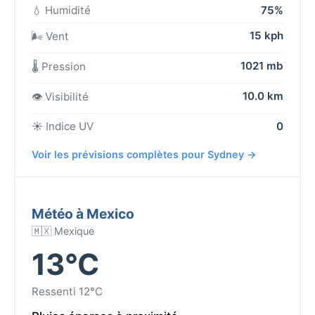
💧 Humidité
75%
15 kph
🌬️ Vent
1021 mb
🌡️ Pression
10.0 km
👁️ Visibilité
☀️ Indice UV
0
Voir les prévisions complètes pour Sydney →
Météo à Mexico
🇲🇽 Mexique
13°C
Ressenti 12°C