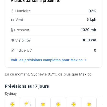
Pluies éparses à proximité
💧 Humidité
92%
5 kph
🌬️ Vent
1020 mb
🌡️ Pression
10.0 km
👁️ Visibilité
☀️ Indice UV
0
Voir les prévisions complètes pour Mexico →
En ce moment, Sydney a 0.7°C de plus que Mexico.
Prévisions sur 7 jours
Sydney