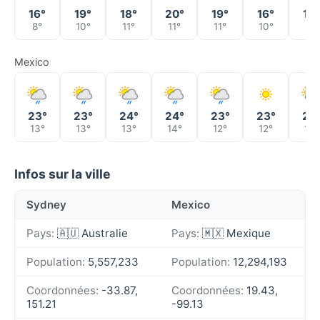
16°
19°
18°
20°
19°
16°
16°
8°
10°
11°
11°
11°
10°
8°
Mexico
23°
23°
24°
24°
23°
23°
22
13°
13°
13°
14°
12°
12°
14°
Infos sur la ville
Sydney
Mexico
Pays:
🇦🇺 Australie
Pays:
🇲🇽 Mexique
Population:
5,557,233
Population:
12,294,193
Coordonnées:
-33.87,
Coordonnées:
19.43,
151.21
-99.13