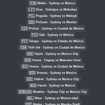
🇫🇷
Météo · Sydney vs Mexico
🇱🇹
Oras · Sidnėjus vs Meksikas
🇵🇱
Pogoda · Sydney vs Meksyk
🇸🇰
Počasie · Sydney vs Mexiko
🇨🇿
Počasí · Sydney vs Ciudad de México
🇫🇮
Sää · Sydney vs México
🇵🇹
Tempo · Sydney vs Cidade do México
🇻🇳
Thời tiết · Sydney vs Ciudad de Mexico
🇩🇰
Vejret · Sydney vs Mexico City
🇷🇸
Vreme · Сиднеј vs Мексико Сити
🇸🇮
Vreme · Sydney vs Ciudad de México
🇷🇴
Vremea · Sydney vs Mexico
🇸🇪
Vädret · Sydney vs Mexico City
🇳🇴
Været · Sydney vs Mexico
🇬🇧🇺🇸
Weather · Sydney City vs Mexico City
🇳🇱
Weer · Sydney vs Mexico-stad
🇩🇪
Wetter · Sydney vs Mexiko-Stadt