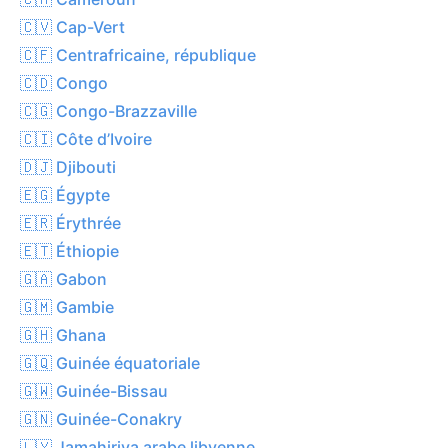
🇨🇻 Cap-Vert
🇨🇫 Centrafricaine, république
🇨🇩 Congo
🇨🇬 Congo-Brazzaville
🇨🇮 Côte d’Ivoire
🇩🇯 Djibouti
🇪🇬 Égypte
🇪🇷 Érythrée
🇪🇹 Éthiopie
🇬🇦 Gabon
🇬🇲 Gambie
🇬🇭 Ghana
🇬🇶 Guinée équatoriale
🇬🇼 Guinée-Bissau
🇬🇳 Guinée-Conakry
🇱🇾 Jamahiriya arabe libyenne