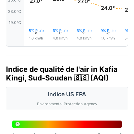
27.0°
28.0°C
27.0°
24.0°
24.
23.0°C
19.0°C
8% Pluie
6% Pluie
6% Pluie
9% Pluie
9% Pl
↑
↑
↑
↑
1.0 km/h
4.0 km/h
4.0 km/h
1.0 km/h
5.0 k
Indice de qualité de l'air in Kafia
Kingi, Sud-Soudan 🇸🇸 (AQI)
Indice US EPA
Environmental Protection Agency
1