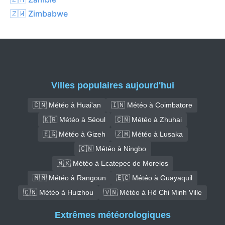
🇿🇼 Zimbabwe
Villes populaires aujourd'hui
🇨🇳 Météo à Huai'an
🇮🇳 Météo à Coimbatore
🇰🇷 Météo à Séoul
🇨🇳 Météo à Zhuhai
🇪🇬 Météo à Gizeh
🇿🇲 Météo à Lusaka
🇨🇳 Météo à Ningbo
🇲🇽 Météo à Ecatepec de Morelos
🇲🇲 Météo à Rangoun
🇪🇨 Météo à Guayaquil
🇨🇳 Météo à Huizhou
🇻🇳 Météo à Hô Chi Minh Ville
Extrêmes météorologiques