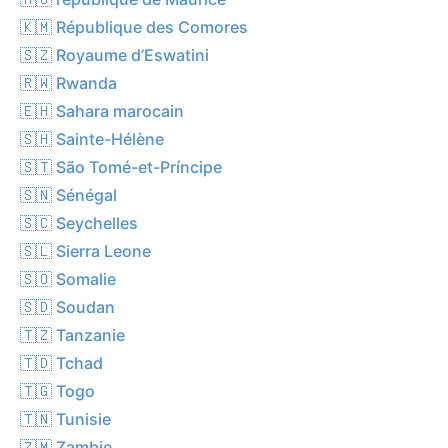
🇰🇲 République des Comores
🇸🇿 Royaume d’Eswatini
🇷🇼 Rwanda
🇪🇭 Sahara marocain
🇸🇭 Sainte-Hélène
🇸🇹 São Tomé-et-Príncipe
🇸🇳 Sénégal
🇸🇨 Seychelles
🇸🇱 Sierra Leone
🇸🇴 Somalie
🇸🇩 Soudan
🇹🇿 Tanzanie
🇹🇩 Tchad
🇹🇬 Togo
🇹🇳 Tunisie
🇿🇲 Zambie