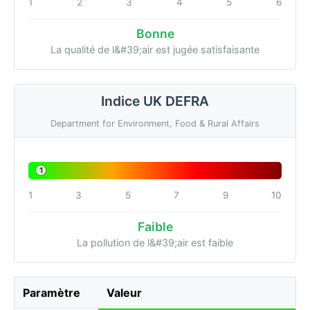
1
2
3
4
5
6
Bonne
La qualité de l&#39;air est jugée satisfaisante
Indice UK DEFRA
Department for Environment, Food & Rural Affairs
1
1
3
5
7
9
10
Faible
La pollution de l&#39;air est faible
Paramètre
Valeur