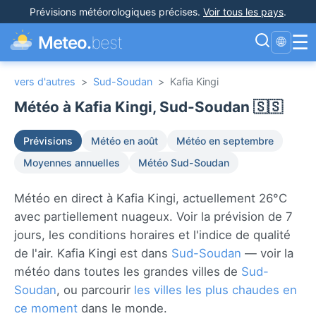
Prévisions météorologiques précises
.
Voir tous les pays
.
☰
Meteo.
best
🌐
vers d'autres
>
Sud-Soudan
>
Kafia Kingi
Météo à Kafia Kingi, Sud-Soudan 🇸🇸
Prévisions
Météo en août
Météo en septembre
Moyennes annuelles
Météo Sud-Soudan
Météo en direct à Kafia Kingi, actuellement 26°C
avec partiellement nuageux. Voir la prévision de 7
jours, les conditions horaires et l'indice de qualité
de l'air. Kafia Kingi est dans
Sud-Soudan
— voir la
météo dans toutes les grandes villes de
Sud-
Soudan
, ou parcourir
les villes les plus chaudes en
ce moment
dans le monde.