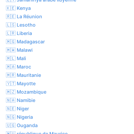
🇰🇪 Kenya
🇷🇪 La Réunion
🇱🇸 Lesotho
🇱🇷 Liberia
🇲🇬 Madagascar
🇲🇼 Malawi
🇲🇱 Mali
🇲🇦 Maroc
🇲🇷 Mauritanie
🇾🇹 Mayotte
🇲🇿 Mozambique
🇳🇦 Namibie
🇳🇪 Niger
🇳🇬 Nigeria
🇺🇬 Ouganda
🇲🇺 république de Maurice