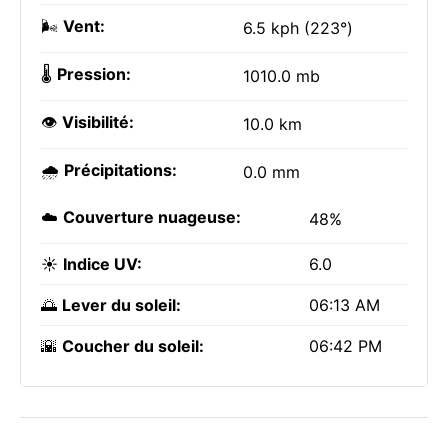
🌬️
Vent:
6.5 kph (223°)
🌡️
Pression:
1010.0 mb
👁️
Visibilité:
10.0 km
🌧️
Précipitations:
0.0 mm
☁️
Couverture nuageuse:
48%
☀️
Indice UV:
6.0
🌅
Lever du soleil:
06:13 AM
🌇
Coucher du soleil:
06:42 PM