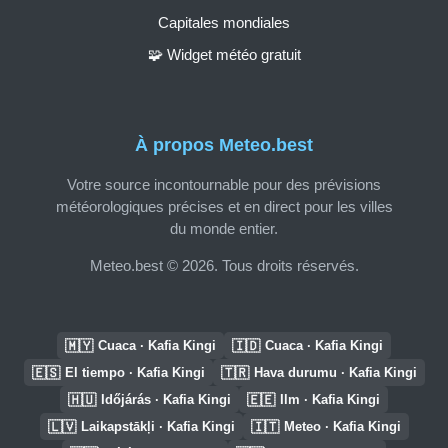
Capitales mondiales
🧩 Widget météo gratuit
À propos Meteo.best
Votre source incontournable pour des prévisions
météorologiques précises et en direct pour les villes
du monde entier.
Meteo.best © 2026. Tous droits réservés.
🇲🇾
🇮🇩
Cuaca · Kafia Kingi
Cuaca · Kafia Kingi
🇪🇸
🇹🇷
El tiempo · Kafia Kingi
Hava durumu · Kafia Kingi
🇭🇺
🇪🇪
Időjárás · Kafia Kingi
Ilm · Kafia Kingi
🇱🇻
🇮🇹
Laikapstākļi · Kafia Kingi
Meteo · Kafia Kingi