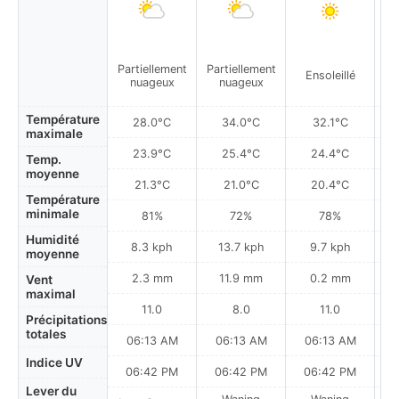
Partiellement
Partiellement
Ensoleillé
nuageux
nuageux
Température
28.0°C
34.0°C
32.1°C
maximale
23.9°C
25.4°C
24.4°C
Temp.
moyenne
21.3°C
21.0°C
20.4°C
Température
minimale
81%
72%
78%
Humidité
8.3 kph
13.7 kph
9.7 kph
moyenne
2.3 mm
11.9 mm
0.2 mm
Vent
maximal
11.0
8.0
11.0
Précipitations
totales
06:13 AM
06:13 AM
06:13 AM
Indice UV
06:42 PM
06:42 PM
06:42 PM
Lever du