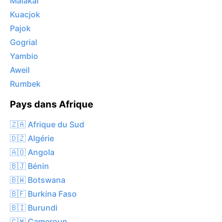
Malakal
Kuacjok
Pajok
Gogrial
Yambio
Aweil
Rumbek
Pays dans Afrique
🇿🇦 Afrique du Sud
🇩🇿 Algérie
🇦🇴 Angola
🇧🇯 Bénin
🇧🇼 Botswana
🇧🇫 Burkina Faso
🇧🇮 Burundi
🇨🇲 Cameroun