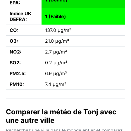
EPA:
Indice UK
1 (Faible)
DEFRA:
CO:
137.0 µg/m³
O3:
21.0 µg/m³
NO2:
2.7 µg/m³
SO2:
0.2 µg/m³
PM2.5:
6.9 µg/m³
PM10:
7.4 µg/m³
Comparer la météo de Tonj avec
une autre ville
Recherchez une ville dans le monde entier et comparez