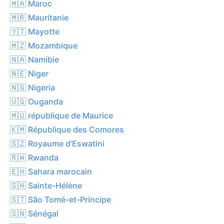
🇲🇦 Maroc
🇲🇷 Mauritanie
🇾🇹 Mayotte
🇲🇿 Mozambique
🇳🇦 Namibie
🇳🇪 Niger
🇳🇬 Nigeria
🇺🇬 Ouganda
🇲🇺 république de Maurice
🇰🇲 République des Comores
🇸🇿 Royaume d’Eswatini
🇷🇼 Rwanda
🇪🇭 Sahara marocain
🇸🇭 Sainte-Hélène
🇸🇹 São Tomé-et-Príncipe
🇸🇳 Sénégal