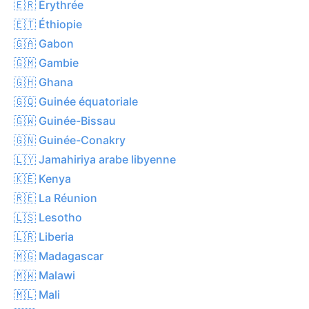
🇪🇷 Érythrée
🇪🇹 Éthiopie
🇬🇦 Gabon
🇬🇲 Gambie
🇬🇭 Ghana
🇬🇶 Guinée équatoriale
🇬🇼 Guinée-Bissau
🇬🇳 Guinée-Conakry
🇱🇾 Jamahiriya arabe libyenne
🇰🇪 Kenya
🇷🇪 La Réunion
🇱🇸 Lesotho
🇱🇷 Liberia
🇲🇬 Madagascar
🇲🇼 Malawi
🇲🇱 Mali