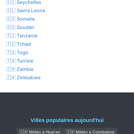
🇸🇨 Seychelles
🇸🇱 Sierra Leone
🇸🇴 Somalie
🇸🇩 Soudan
🇹🇿 Tanzanie
🇹🇩 Tchad
🇹🇬 Togo
🇹🇳 Tunisie
🇿🇲 Zambie
🇿🇼 Zimbabwe
Villes populaires aujourd'hui
🇨🇳 Météo à Huai'an
🇮🇳 Météo à Coimbatore