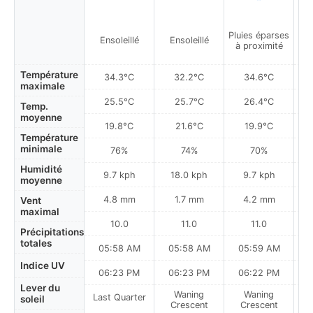
Pluies éparses
Ensoleillé
Ensoleillé
à proximité
Température
34.3°C
32.2°C
34.6°C
maximale
25.5°C
25.7°C
26.4°C
Temp.
moyenne
19.8°C
21.6°C
19.9°C
Température
minimale
76%
74%
70%
Humidité
9.7 kph
18.0 kph
9.7 kph
moyenne
4.8 mm
1.7 mm
4.2 mm
Vent
maximal
10.0
11.0
11.0
Précipitations
totales
05:58 AM
05:58 AM
05:59 AM
0
Indice UV
06:23 PM
06:23 PM
06:22 PM
Lever du
Waning
Waning
Last Quarter
soleil
Crescent
Crescent