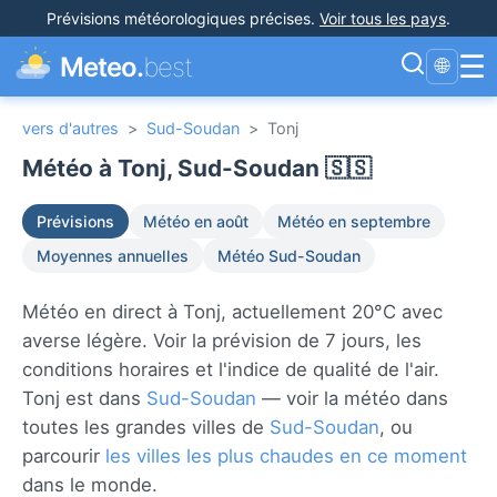
Prévisions météorologiques précises
.
Voir tous les pays
.
☰
Meteo.
best
🌐
vers d'autres
>
Sud-Soudan
>
Tonj
Météo à Tonj, Sud-Soudan 🇸🇸
Prévisions
Météo en août
Météo en septembre
Moyennes annuelles
Météo Sud-Soudan
Météo en direct à Tonj, actuellement 20°C avec
averse légère. Voir la prévision de 7 jours, les
conditions horaires et l'indice de qualité de l'air.
Tonj est dans
Sud-Soudan
— voir la météo dans
toutes les grandes villes de
Sud-Soudan
, ou
parcourir
les villes les plus chaudes en ce moment
dans le monde.