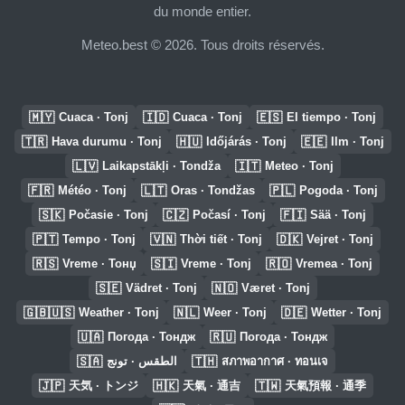
du monde entier.
Meteo.best © 2026. Tous droits réservés.
🇲🇾
🇮🇩
🇪🇸
Cuaca · Tonj
Cuaca · Tonj
El tiempo · Tonj
🇹🇷
🇭🇺
🇪🇪
Hava durumu · Tonj
Időjárás · Tonj
Ilm · Tonj
🇱🇻
🇮🇹
Laikapstākļi · Tondža
Meteo · Tonj
🇫🇷
🇱🇹
🇵🇱
Météo · Tonj
Oras · Tondžas
Pogoda · Tonj
🇸🇰
🇨🇿
🇫🇮
Počasie · Tonj
Počasí · Tonj
Sää · Tonj
🇵🇹
🇻🇳
🇩🇰
Tempo · Tonj
Thời tiết · Tonj
Vejret · Tonj
🇷🇸
🇸🇮
🇷🇴
Vreme · Тонџ
Vreme · Tonj
Vremea · Tonj
🇸🇪
🇳🇴
Vädret · Tonj
Været · Tonj
🇬🇧🇺🇸
🇳🇱
🇩🇪
Weather · Tonj
Weer · Tonj
Wetter · Tonj
🇺🇦
🇷🇺
Погода · Тондж
Погода · Тондж
🇸🇦
🇹🇭
الطقس · تونج
สภาพอากาศ · ทอนเจ
🇯🇵
🇭🇰
🇹🇼
天気 · トンジ
天氣 · 通吉
天氣預報 · 通季