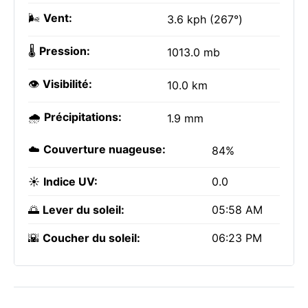
🌬️
Vent:
3.6 kph (267°)
🌡️
Pression:
1013.0 mb
👁️
Visibilité:
10.0 km
🌧️
Précipitations:
1.9 mm
☁️
Couverture nuageuse:
84%
☀️
Indice UV:
0.0
🌅
Lever du soleil:
05:58 AM
🌇
Coucher du soleil:
06:23 PM