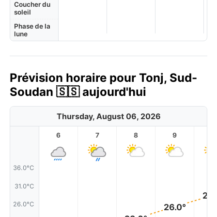
Coucher du
soleil
Phase de la
lune
Prévision horaire pour Tonj, Sud-
Soudan 🇸🇸 aujourd'hui
Thursday, August 06, 2026
6
7
8
9
1
36.0°C
31.0°C
29.
26.0°C
26.0°