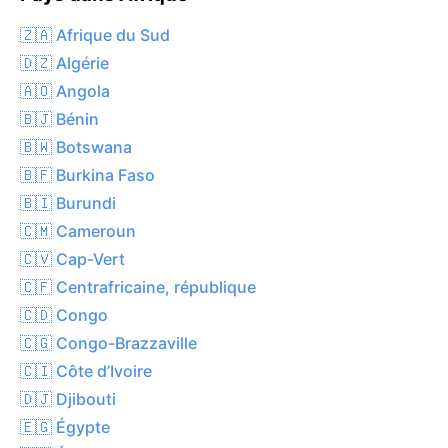
🇿🇦 Afrique du Sud
🇩🇿 Algérie
🇦🇴 Angola
🇧🇯 Bénin
🇧🇼 Botswana
🇧🇫 Burkina Faso
🇧🇮 Burundi
🇨🇲 Cameroun
🇨🇻 Cap-Vert
🇨🇫 Centrafricaine, république
🇨🇩 Congo
🇨🇬 Congo-Brazzaville
🇨🇮 Côte d’Ivoire
🇩🇯 Djibouti
🇪🇬 Égypte