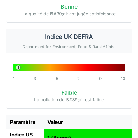
Bonne
La qualité de l&#39;air est jugée satisfaisante
Indice UK DEFRA
Department for Environment, Food & Rural Affairs
1
1
3
5
7
9
10
Faible
La pollution de l&#39;air est faible
Paramètre
Valeur
Indice US
1 (Bonne)