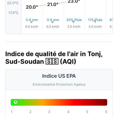
23.0°
22.0°C
21.0°
20.0°
17.0°C
0.6 mm
0.9 mm
20% Pluie
11% Pluie
6% Pl
↑
↑
↑
↑
6.0 km/h
6.0 km/h
2.0 km/h
4.0 km/h
6.0 k
Indice de qualité de l'air in Tonj,
Sud-Soudan 🇸🇸 (AQI)
Indice US EPA
Environmental Protection Agency
1
1
2
3
4
5
6