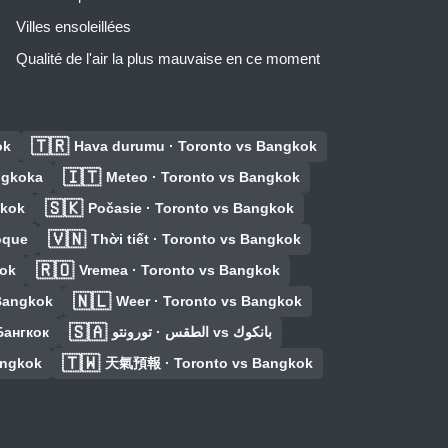
Villes ensoleillées
Qualité de l'air la plus mauvaise en ce moment
🇹🇷
ok
Hava durumu · Toronto vs Bangkok
🇮🇹
angkoka
Meteo · Toronto vs Bangkok
🇸🇰
gkok
Počasie · Toronto vs Bangkok
🇻🇳
oque
Thời tiết · Toronto vs Bangkok
🇷🇴
kok
Vremea · Toronto vs Bangkok
🇳🇱
 Bangkok
Weer · Toronto vs Bangkok
🇸🇦
Бангкок
الطقس · تورونتو vs بانكوك
🇹🇼
angkok
天氣預報 · Toronto vs Bangkok