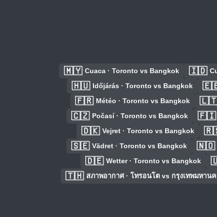
🇲🇾
🇮🇩
Cuaca · Toronto vs Bangkok
Cu
🇭🇺
🇪
Időjárás · Toronto vs Bangkok
🇫🇷
🇱
Météo · Toronto vs Bangkok
🇨🇿
🇫🇮
Počasí · Toronto vs Bangkok
🇩🇰
🇷
Vejret · Toronto vs Bangkok
🇸🇪
🇳🇴
Vädret · Toronto vs Bangkok
🇩🇪

Wetter · Toronto vs Bangkok
🇹🇭
สภาพอากาศ · โทรอนโต vs กรุงเทพมหานค