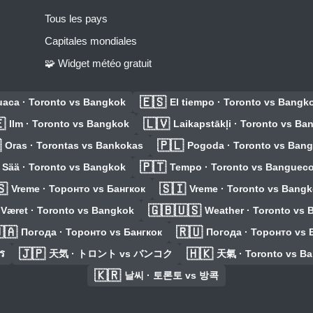
Tous les pays
Capitales mondiales
🧩 Widget météo gratuit
🇪🇸
aca · Toronto vs Bangkok
El tiempo · Toronto vs Bangk

🇱🇻
Ilm · Toronto vs Bangkok
Laikapstākļi · Toronto vs B

🇵🇱
Oras · Torontas vs Bankokas
Pogoda · Toronto vs Ban
🇵🇹
Sää · Toronto vs Bangkok
Tempo · Toronto vs Banguec
🇸
🇸🇮
Vreme · Торонто vs Бангкок
Vreme · Toronto vs Bang
🇬🇧🇺🇸
Været · Toronto vs Bangkok
Weather · Toronto vs
🇦
🇷🇺
Погода · Торонто vs Бангкок
Погода · Торонто vs 
🇯🇵
🇭🇰
ร
天気 · トロント vs バンコク
天氣 · Toronto vs B
🇰🇷
날씨 · 토론토 vs 방콕