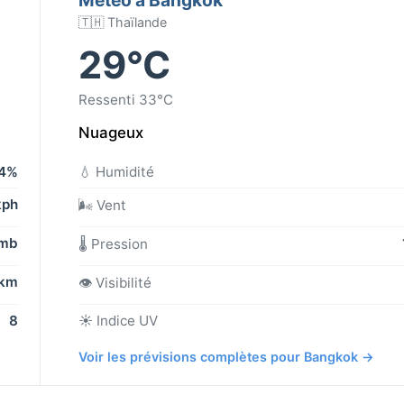
🇹🇭 Thaïlande
29°C
Ressenti 33°C
Nuageux
4%
💧 Humidité
kph
🌬️ Vent
 mb
🌡️ Pression
 km
👁️ Visibilité
8
☀️ Indice UV
Voir les prévisions complètes pour Bangkok →