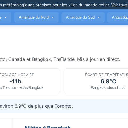
ns météorologiques précises
pour les villes du monde entier
.
Voir tous
ue
Amérique du Nord
Amérique du Sud
Antarcti
▼
▼
▼
to, Canada et Bangkok, Thaïlande. Mis à jour en direct.
ÉCALAGE HORAIRE
ÉCART DE TEMPÉRATU
-11h
6.9°C
a/Toronto · Asia/Bangkok
Bangkok plus chaud
nviron 6.9°C de plus que Toronto.
Météo à Bangkok