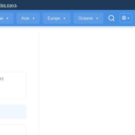
 les pays
.
🌐
que
Asie
Europe
Océanie
▾
▼
▼
▼
▼
RE