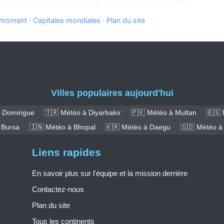
e moment
·
Capitales mondiales
·
Plan du site
Villes populaires aujourd'hui
t Domingue
🇹🇷 Météo à Diyarbakır
🇵🇰 Météo à Multan
🇪🇸 
 Bursa
🇮🇳 Météo à Bhopal
🇰🇷 Météo à Daegu
🇸🇩 Météo à
Liens rapides
En savoir plus sur l'équipe et la mission derrière
Contactez-nous
Plan du site
Tous les continents