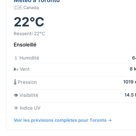
🇨🇦 Canada
22°C
Ressenti 22°C
Ensoleillé
💧 Humidité
6
8 
🌬️ Vent
1019
🌡️ Pression
14.5
👁️ Visibilité
☀️ Indice UV
Voir les prévisions complètes pour Toronto →