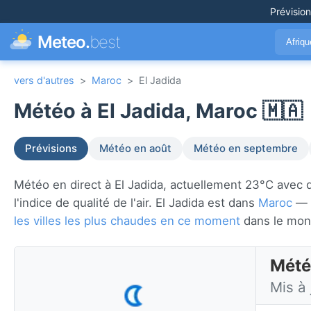
Prévisio
Meteo.
best
Afriq
vers d'autres
>
Maroc
>
El Jadida
Météo à El Jadida, Maroc 🇲🇦
Prévisions
Météo en août
Météo en septembre
Météo en direct à El Jadida, actuellement 23°C avec dé
l'indice de qualité de l'air. El Jadida est dans
Maroc
— v
les villes les plus chaudes en ce moment
dans le mon
Mété
Mis à 