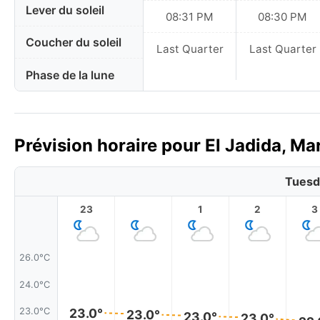
Lever du soleil
08:31 PM
08:30 PM
Coucher du soleil
Last Quarter
Last Quarter
Phase de la lune
Prévision horaire pour El Jadida, Ma
Tuesd
23
1
2
3
26.0°C
24.0°C
23.0°
23.0°C
23.0°
23.0°
23.0°