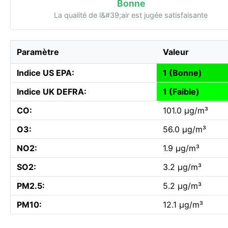
Bonne
La qualité de l&#39;air est jugée satisfaisante
Paramètre
Valeur
Indice US EPA:
1 (Bonne)
Indice UK DEFRA:
1 (Faible)
CO:
101.0 µg/m³
O3:
56.0 µg/m³
NO2:
1.9 µg/m³
SO2:
3.2 µg/m³
PM2.5:
5.2 µg/m³
PM10:
12.1 µg/m³