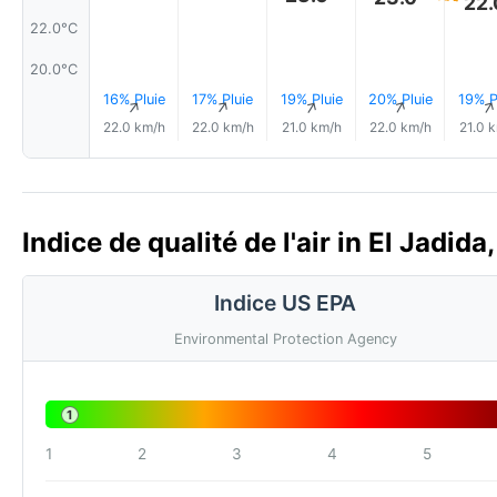
22.
22.0°C
20.0°C
16% Pluie
17% Pluie
19% Pluie
20% Pluie
19% P
↑
↑
↑
↑
22.0 km/h
22.0 km/h
21.0 km/h
22.0 km/h
21.0 
Indice de qualité de l'air in El Jadid
Indice US EPA
Environmental Protection Agency
1
1
2
3
4
5