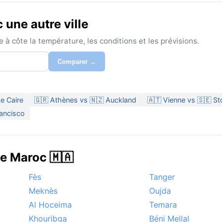
une autre ville
à côte la température, les conditions et les prévisions.
Comparer →
e Caire
🇬🇷 Athènes vs 🇳🇿 Auckland
🇦🇹 Vienne vs 🇸🇪 S
rancisco
de Maroc 🇲🇦
Fès
Tanger
Meknès
Oujda
Al Hoceima
Temara
Khouribga
Béni Mellal