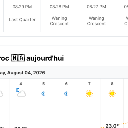
08:29 PM
08:28 PM
08:27 PM
0
Waning
Waning
Last Quarter
Crescent
Crescent
C
roc 🇲🇦 aujourd'hui
ay, August 04, 2026
4
5
6
7
8
23.0°