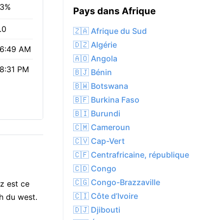
3%
Pays dans Afrique
.0
🇿🇦 Afrique du Sud
🇩🇿 Algérie
6:49 AM
🇦🇴 Angola
8:31 PM
🇧🇯 Bénin
🇧🇼 Botswana
🇧🇫 Burkina Faso
🇧🇮 Burundi
🇨🇲 Cameroun
🇨🇻 Cap-Vert
🇨🇫 Centrafricaine, république
🇨🇩 Congo
🇨🇬 Congo-Brazzaville
z est ce
🇨🇮 Côte d’Ivoire
h du west.
🇩🇯 Djibouti