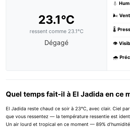
💧
Humi
23.1°C
🌬️
Vent
🌡️
Press
ressent comme 23.1°C
Dégagé
👁️
Visib
🌧️
Préc
Quel temps fait-il à El Jadida en ce
El Jadida reste chaud ce soir à 23°C, avec clair. Ciel p
que vous ressentez — la température ressentie est ident
Un air lourd et tropical en ce moment — 89% d'humidité