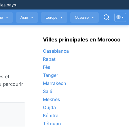
 les pays
.
🌐
que
Asie
Europe
Océanie
▾
▼
▼
▼
▼
Villes principales en Morocco
Casablanca
Rabat
Fès
Tanger
es et
Marrakech
u parcourir
Salé
Meknès
Oujda
Kénitra
Tétouan