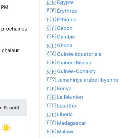
🇪🇬 Égypte
1 PM
🇪🇷 Érythrée
🇪🇹 Éthiopie
🇬🇦 Gabon
 prochaines
🇬🇲 Gambie
🇬🇭 Ghana
 chaleur
🇬🇶 Guinée équatoriale
🇬🇼 Guinée-Bissau
🇬🇳 Guinée-Conakry
🇱🇾 Jamahiriya arabe libyenne
🇰🇪 Kenya
🇷🇪 La Réunion
🇱🇸 Lesotho
. 9. août
lun. 10. août
🇱🇷 Liberia
🇲🇬 Madagascar
🇲🇼 Malawi