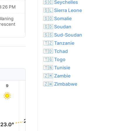
🇸🇨 Seychelles
8:26 PM
08:25 PM
🇸🇱 Sierra Leone
🇸🇴 Somalie
Waning
New Moon
rescent
🇸🇩 Soudan
🇸🇸 Sud-Soudan
🇹🇿 Tanzanie
🇹🇩 Tchad
🇹🇬 Togo
🇹🇳 Tunisie
🇿🇲 Zambie
🇿🇼 Zimbabwe
9
10
11
12
13
14
25.0°
25.0°
25.0°
24.0°
24.0°
23.0°