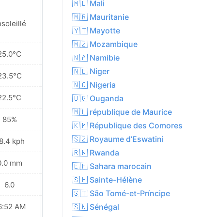
🇲🇱 Mali
🇲🇷 Mauritanie
soleillé
Ensoleillé
🇾🇹 Mayotte
🇲🇿 Mozambique
25.0°C
25.0°C
🇳🇦 Namibie
🇳🇪 Niger
23.5°C
23.5°C
🇳🇬 Nigeria
22.5°C
22.2°C
🇺🇬 Ouganda
🇲🇺 république de Maurice
85%
78%
🇰🇲 République des Comores
🇸🇿 Royaume d’Eswatini
8.4 kph
29.5 kph
🇷🇼 Rwanda
0.0 mm
0.0 mm
🇪🇭 Sahara marocain
🇸🇭 Sainte-Hélène
6.0
6.0
🇸🇹 São Tomé-et-Príncipe
6:52 AM
06:53 AM
🇸🇳 Sénégal