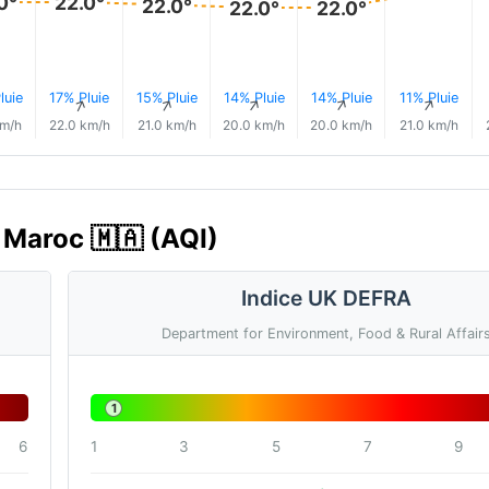
0°
22.0°
22.0°
22.0°
22.0°
luie
17% Pluie
15% Pluie
14% Pluie
14% Pluie
11% Pluie
↑
↑
↑
↑
↑
↑
km/h
22.0 km/h
21.0 km/h
20.0 km/h
20.0 km/h
21.0 km/h
a, Maroc 🇲🇦 (AQI)
Indice UK DEFRA
Department for Environment, Food & Rural Affair
1
6
1
3
5
7
9