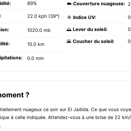
dité:
89%
☁️
Couverture nuageuse:
2
:
22.0 kph (39°)
☀️
Indice UV:
0
🌅
Lever du soleil:
0
ion:
1020.0 mb
🌇
Coucher du soleil:
0
ilité:
10.0 km
ipitations:
0.0 mm
 moment ?
artiellement nuageux ce soir sur El Jadida. Ce que vous voye
ique à celle indiquée. Attendez-vous à une brise de 22 km/
.