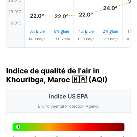
28.0°C
27.
24.0°
23.0°C
22.0°
22.0°
22.0°
19.0°C
6% Pluie
6% Pluie
4% Pluie
2% Pluie
1% Pl
↑
↑
↑
↑
14.0 km/h
13.0 km/h
13.0 km/h
12.0 km/h
10.0 
Indice de qualité de l'air in
Khouribga, Maroc 🇲🇦 (AQI)
Indice US EPA
Environmental Protection Agency
1