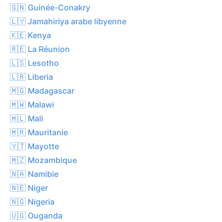
🇬🇳 Guinée-Conakry
🇱🇾 Jamahiriya arabe libyenne
🇰🇪 Kenya
🇷🇪 La Réunion
🇱🇸 Lesotho
🇱🇷 Liberia
🇲🇬 Madagascar
🇲🇼 Malawi
🇲🇱 Mali
🇲🇷 Mauritanie
🇾🇹 Mayotte
🇲🇿 Mozambique
🇳🇦 Namibie
🇳🇪 Niger
🇳🇬 Nigeria
🇺🇬 Ouganda