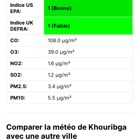
Indice US
1 (Bonne)
EPA:
Indice UK
1 (Faible)
DEFRA:
CO:
108.0 µg/m³
O3:
39.0 µg/m³
NO2:
1.6 µg/m³
SO2:
1.2 µg/m³
PM2.5:
3.4 µg/m³
PM10:
5.5 µg/m³
Comparer la météo de Khouribga
avec une autre ville