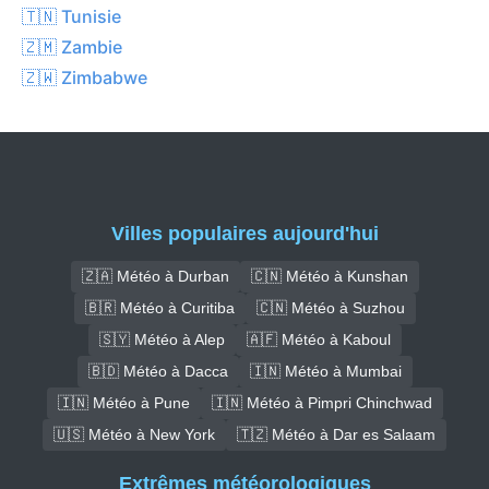
🇹🇳 Tunisie
🇿🇲 Zambie
🇿🇼 Zimbabwe
Villes populaires aujourd'hui
🇿🇦 Météo à Durban
🇨🇳 Météo à Kunshan
🇧🇷 Météo à Curitiba
🇨🇳 Météo à Suzhou
🇸🇾 Météo à Alep
🇦🇫 Météo à Kaboul
🇧🇩 Météo à Dacca
🇮🇳 Météo à Mumbai
🇮🇳 Météo à Pune
🇮🇳 Météo à Pimpri Chinchwad
🇺🇸 Météo à New York
🇹🇿 Météo à Dar es Salaam
Extrêmes météorologiques