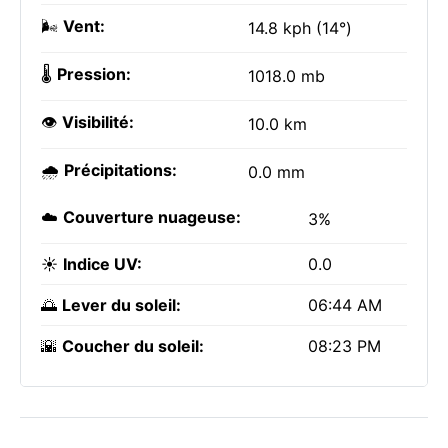
🌬️
Vent:
14.8 kph (14°)
🌡️
Pression:
1018.0 mb
👁️
Visibilité:
10.0 km
🌧️
Précipitations:
0.0 mm
☁️
Couverture nuageuse:
3%
☀️
Indice UV:
0.0
🌅
Lever du soleil:
06:44 AM
🌇
Coucher du soleil:
08:23 PM