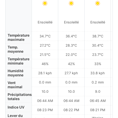
Ensoleillé
Ensoleillé
Ensoleillé
Température
34.7°C
36.4°C
38.7°C
maximale
27.2°C
28.3°C
30.4°C
Temp.
moyenne
21.5°C
22.0°C
23.7°C
Température
minimale
46%
42%
33%
Humidité
28.1 kph
27.7 kph
33.8 kph
moyenne
0.0 mm
0.0 mm
0.2 mm
Vent
maximal
10.0
10.0
9.0
Précipitations
totales
06:44 AM
06:44 AM
06:45 AM
0
Indice UV
08:23 PM
08:22 PM
08:21 PM
Lever du