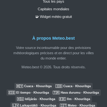
Tous les pays
Capitales mondiales
🧩 Widget météo gratuit
À propos Meteo.best
Votre source incontournable pour des prévisions
météorologiques précises et en direct pour les villes
du monde entier.
Meteo.best © 2026. Tous droits réservés.
🇲🇾
🇮🇩
Cuaca · Khouribga
Cuaca · Khouribga
🇪🇸
🇹🇷
El tiempo · Khouribga
Hava durumu · Khouribga
🇭🇺
🇪🇪
Időjárás · Khouribga
Ilm · Khouribga
🇱🇻
🇮🇹
Laikapstākļi · Khouribga
Meteo · Khouribga