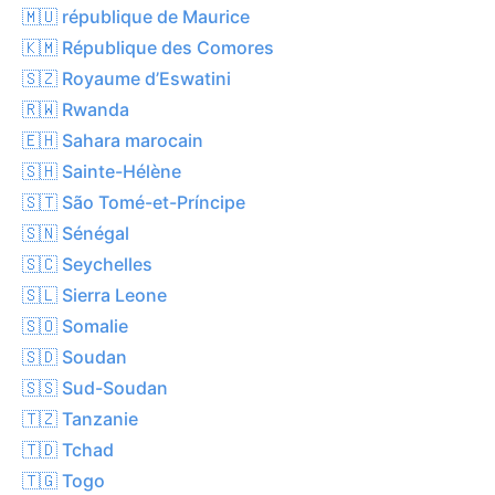
🇲🇺 république de Maurice
🇰🇲 République des Comores
🇸🇿 Royaume d’Eswatini
🇷🇼 Rwanda
🇪🇭 Sahara marocain
🇸🇭 Sainte-Hélène
🇸🇹 São Tomé-et-Príncipe
🇸🇳 Sénégal
🇸🇨 Seychelles
🇸🇱 Sierra Leone
🇸🇴 Somalie
🇸🇩 Soudan
🇸🇸 Sud-Soudan
🇹🇿 Tanzanie
🇹🇩 Tchad
🇹🇬 Togo