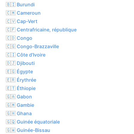
🇧🇮 Burundi
🇨🇲 Cameroun
🇨🇻 Cap-Vert
🇨🇫 Centrafricaine, république
🇨🇩 Congo
🇨🇬 Congo-Brazzaville
🇨🇮 Côte d’Ivoire
🇩🇯 Djibouti
🇪🇬 Égypte
🇪🇷 Érythrée
🇪🇹 Éthiopie
🇬🇦 Gabon
🇬🇲 Gambie
🇬🇭 Ghana
🇬🇶 Guinée équatoriale
🇬🇼 Guinée-Bissau