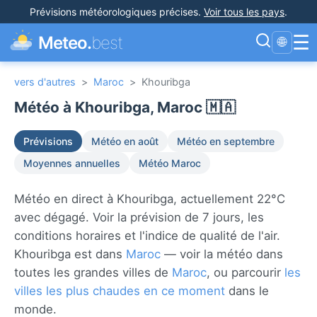
Prévisions météorologiques précises
.
Voir tous les pays
.
☰
Meteo.
best
🌐
vers d'autres
>
Maroc
>
Khouribga
Météo à Khouribga, Maroc 🇲🇦
Prévisions
Météo en août
Météo en septembre
Moyennes annuelles
Météo Maroc
Météo en direct à Khouribga, actuellement 22°C
avec dégagé. Voir la prévision de 7 jours, les
conditions horaires et l'indice de qualité de l'air.
Khouribga est dans
Maroc
— voir la météo dans
toutes les grandes villes de
Maroc
, ou parcourir
les
villes les plus chaudes en ce moment
dans le
monde.