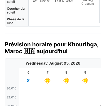
Waning
Last Quarter
Last Quarter
soleil
Crescent
Coucher du
soleil
Phase de la
lune
Prévision horaire pour Khouribga,
Maroc 🇲🇦 aujourd'hui
Wednesday, August 05, 2026
6
7
8
9
1
36.0°C
32.0°C