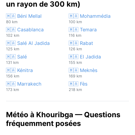
un rayon de 300 km)
🇲🇦 Béni Mellal
🇲🇦 Mohammédia
80 km
100 km
🇲🇦 Casablanca
🇲🇦 Temara
102 km
116 km
🇲🇦 Salé Al Jadida
🇲🇦 Rabat
125 km
126 km
🇲🇦 Salé
🇲🇦 El Jadida
131 km
155 km
🇲🇦 Kénitra
🇲🇦 Meknès
156 km
169 km
🇲🇦 Marrakech
🇲🇦 Fès
173 km
218 km
Météo à Khouribga — Questions
fréquemment posées