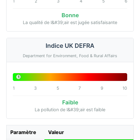
1
2
3
4
5
6
Bonne
La qualité de l&#39;air est jugée satisfaisante
Indice UK DEFRA
Department for Environment, Food & Rural Affairs
1
1
3
5
7
9
10
Faible
La pollution de l&#39;air est faible
Paramètre
Valeur