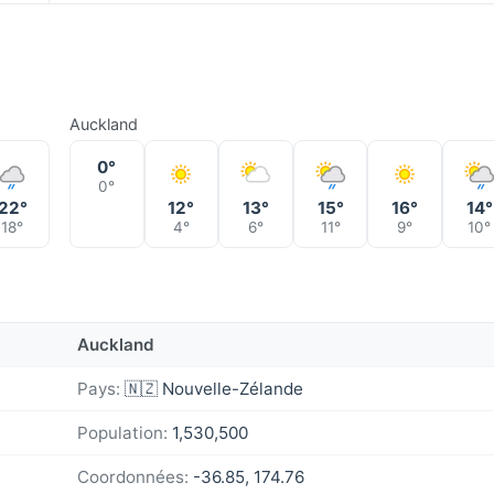
Auckland
0°
0°
22°
12°
13°
15°
16°
14°
18°
4°
6°
11°
9°
10°
Auckland
Pays:
🇳🇿 Nouvelle-Zélande
Population:
1,530,500
Coordonnées:
-36.85, 174.76