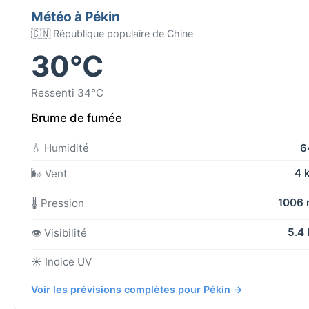
Météo à Pékin
🇨🇳 République populaire de Chine
30°C
Ressenti 34°C
Brume de fumée
💧 Humidité
6
4 
🌬️ Vent
1006
🌡️ Pression
5.4
👁️ Visibilité
☀️ Indice UV
Voir les prévisions complètes pour Pékin →