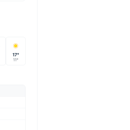
17°
11°