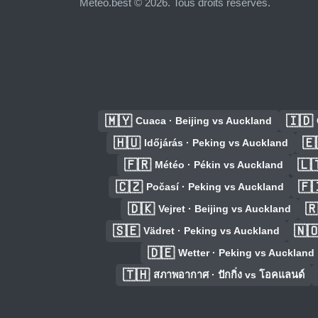
Meteo.best © 2026. Tous droits réservés.
🇲🇾
🇮🇩
Cuaca · Beijing vs Auckland
🇭🇺
🇪
Időjárás · Peking vs Auckland
🇫🇷
🇱
Météo · Pékin vs Auckland
🇨🇿
🇫
Počasí · Peking vs Auckland
🇩🇰

Vejret · Beijing vs Auckland
🇸🇪
🇳
Vädret · Peking vs Auckland
🇩🇪
Wetter · Peking vs Auckland
🇹🇭
สภาพอากาศ · ปักกิ่ง vs โอคแลนด์