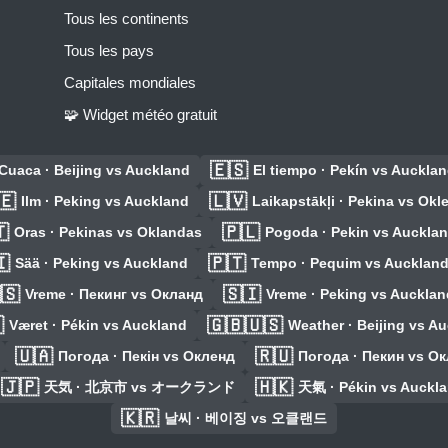
Tous les continents
Tous les pays
Capitales mondiales
🧩 Widget météo gratuit
🇪🇸
Cuaca · Beijing vs Auckland
El tiempo · Pekín vs Auckla
🇪
🇱🇻
Ilm · Peking vs Auckland
Laikapstākļi · Pekina vs Okl

🇵🇱
Oras · Pekinas vs Oklandas
Pogoda · Pekin vs Auckla
🇮
🇵🇹
Sää · Peking vs Auckland
Tempo · Pequim vs Aucklan
🇸
🇸🇮
Vreme · Пекинг vs Окланд
Vreme · Peking vs Aucklan

🇬🇧🇺🇸
Været · Pékin vs Auckland
Weather · Beijing vs A
🇺🇦
🇷🇺
Погода · Пекін vs Окленд
Погода · Пекин vs О
🇯🇵
🇭🇰
天気 · 北京市 vs オークランド
天氣 · Pékin vs Auckl
🇰🇷
날씨 · 베이징 vs 오클랜드