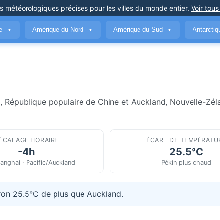
ns météorologiques précises
pour les villes du monde entier
.
Voir tous
ue
Amérique du Nord
Amérique du Sud
Antarcti
▼
▼
▼
n, République populaire de Chine et Auckland, Nouvelle-Zél
ÉCALAGE HORAIRE
ÉCART DE TEMPÉRATU
-4h
25.5°C
anghai · Pacific/Auckland
Pékin plus chaud
iron 25.5°C de plus que Auckland.