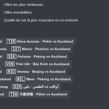
Villes les plus venteuses
Villes ensoleillées
Qualité de l'air la plus mauvaise en ce moment
🇹🇷
nd
Hava durumu · Pekin vs Auckland
🇮🇹
enda
Meteo · Pechino vs Auckland
🇸🇰
nd
Počasie · Peking vs Auckland
🇻🇳
d
Thời tiết · Bắc Kinh vs Auckland
🇷🇴
d
Vremea · Beijing vs Auckland
🇳🇱
uckland
Weer · Peking vs Auckland
🇸🇦
кленд
الطقس · بكين vs أوكلاند
🇹🇼
and
天氣預報 · Pékin vs Auckland