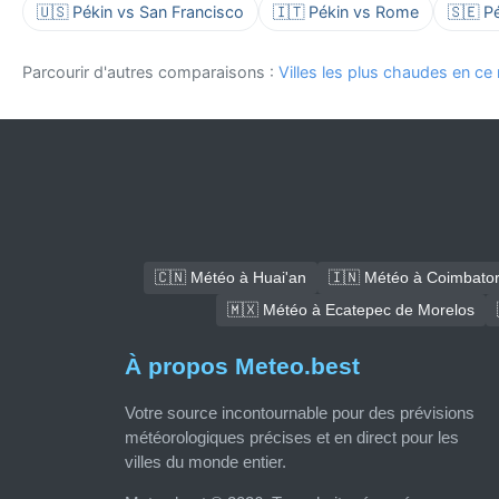
🇺🇸 Pékin vs San Francisco
🇮🇹 Pékin vs Rome
🇸🇪 P
Parcourir d'autres comparaisons :
Villes les plus chaudes en c
🇨🇳 Météo à Huai'an
🇮🇳 Météo à Coimbato
🇲🇽 Météo à Ecatepec de Morelos
À propos Meteo.best
Votre source incontournable pour des prévisions
météorologiques précises et en direct pour les
villes du monde entier.