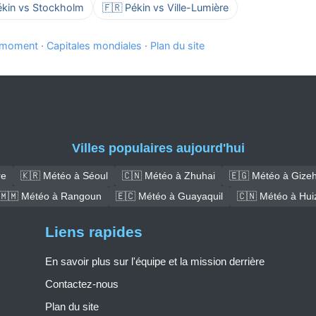
ékin vs Stockholm
🇫🇷 Pékin vs Ville-Lumière
e moment
·
Capitales mondiales
·
Plan du site
Villes populaires aujourd'hui
re
🇰🇷 Météo à Séoul
🇨🇳 Météo à Zhuhai
🇪🇬 Météo à Gize
🇲🇲 Météo à Rangoun
🇪🇨 Météo à Guayaquil
🇨🇳 Météo à Hui
Liens rapides
En savoir plus sur l'équipe et la mission derrière
Contactez-nous
Plan du site