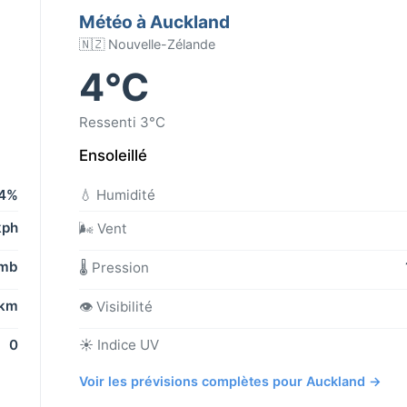
Météo à Auckland
🇳🇿 Nouvelle-Zélande
4°C
Ressenti 3°C
Ensoleillé
4%
💧 Humidité
kph
🌬️ Vent
 mb
🌡️ Pression
 km
👁️ Visibilité
0
☀️ Indice UV
Voir les prévisions complètes pour Auckland →