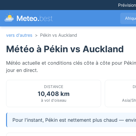
Prévisio
Meteo.
best
Afriq
vers d'autres
>
Pékin vs Auckland
Météo à Pékin vs Auckland
Météo actuelle et conditions clés côte à côte pour Péki
jour en direct.
DISTANCE
D
10,408 km
à vol d'oiseau
Asia/Sh
Pour l'instant, Pékin est nettement plus chaud — env