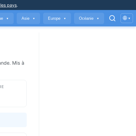
 les pays
.
🌐
que
Asie
Europe
Océanie
▾
▼
▼
▼
▼
ande. Mis à
RE