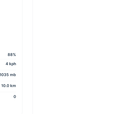
88%
4 kph
1035 mb
10.0 km
0