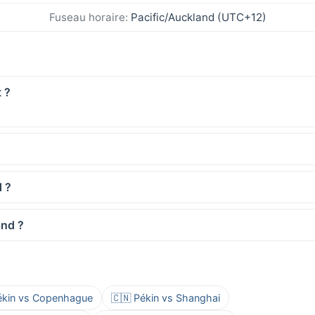
Fuseau horaire:
Pacific/Auckland (UTC+12)
 ?
d ?
and ?
ékin vs Copenhague
🇨🇳 Pékin vs Shanghai