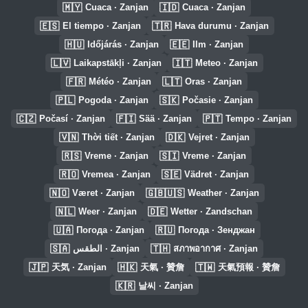
🇲🇾
🇮🇩
Cuaca · Zanjan
Cuaca · Zanjan
🇪🇸
🇹🇷
El tiempo · Zanjan
Hava durumu · Zanjan
🇭🇺
🇪🇪
Időjárás · Zanjan
Ilm · Zanjan
🇱🇻
🇮🇹
Laikapstākļi · Zanjan
Meteo · Zanjan
🇫🇷
🇱🇹
Météo · Zanjan
Oras · Zanjan
🇵🇱
🇸🇰
Pogoda · Zanjan
Počasie · Zanjan
🇨🇿
🇫🇮
🇵🇹
Počasí · Zanjan
Sää · Zanjan
Tempo · Zanjan
🇻🇳
🇩🇰
Thời tiết · Zanjan
Vejret · Zanjan
🇷🇸
🇸🇮
Vreme · Zanjan
Vreme · Zanjan
🇷🇴
🇸🇪
Vremea · Zanjan
Vädret · Zanjan
🇳🇴
🇬🇧🇺🇸
Været · Zanjan
Weather · Zanjan
🇳🇱
🇩🇪
Weer · Zanjan
Wetter · Zandschan
🇺🇦
🇷🇺
Погода · Zanjan
Погода · Зенджан
🇸🇦
🇹🇭
الطقس · Zanjan
สภาพอากาศ · Zanjan
🇯🇵
🇭🇰
🇹🇼
天気 · Zanjan
天氣 · 贊詹
天氣預報 · 贊詹
🇰🇷
날씨 · Zanjan