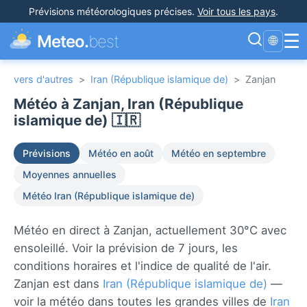
Prévisions météorologiques précises
.
Voir tous les pays
.
☰
Meteo.
best
🌐
vers d'autres
>
Iran (République islamique de)
>
Zanjan
Météo à Zanjan, Iran (République
islamique de) 🇮🇷
Prévisions
Météo en août
Météo en septembre
Moyennes annuelles
Météo Iran (République islamique de)
Météo en direct à Zanjan, actuellement 30°C avec
ensoleillé. Voir la prévision de 7 jours, les
conditions horaires et l'indice de qualité de l'air.
Zanjan est dans
Iran (République islamique de)
—
voir la météo dans toutes les grandes villes de
Iran