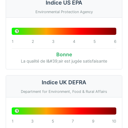
Indice US EPA
Environmental Protection Agency
1
1
2
3
4
5
6
Bonne
La qualité de l&#39;air est jugée satisfaisante
Indice UK DEFRA
Department for Environment, Food & Rural Affairs
1
1
3
5
7
9
10