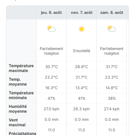
jeu. 6. août
ven. 7. août
sam. 8. août
di
Partiellement
Partiellement
Ensoleillé
nuageux
nuageux
Température
30.7°C
28.9°C
31.7°C
maximale
23.2°C
21.7°C
23.3°C
Temp.
moyenne
16.3°C
13.4°C
14.8°C
Température
minimale
47%
41%
38%
Humidité
27.0 kph
26.3 kph
27.4 kph
moyenne
0.0 mm
0.0 mm
0.0 mm
Vent
maximal
11.0
11.0
11.0
Précipitations