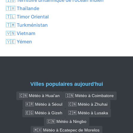
🇹🇭 Thaïlande
🇹🇱 Timor Oriental
🇹🇲 Turkménistan
🇻🇳 Vietnam
🇾🇪 Yémen
Villes populaires aujourd'hui
🇨🇳 Météo à Huai'an
🇮🇳 Météo à Coimbatore
🇰🇷 Météo à Séoul
🇨🇳 Météo à Zhuhai
🇪🇬 Météo à Gizeh
🇿🇲 Météo à Lusaka
🇨🇳 Météo à Ningbo
🇲🇽 Météo à Ecatepec de Morelos