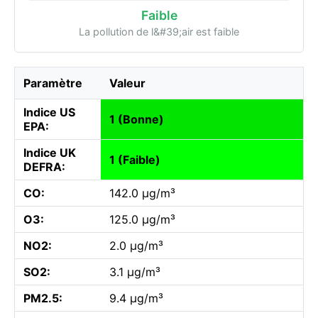
Faible
La pollution de l&#39;air est faible
Paramètre
Valeur
Indice US
1 (Bonne)
EPA:
Indice UK
1 (Faible)
DEFRA:
CO:
142.0 µg/m³
O3:
125.0 µg/m³
NO2:
2.0 µg/m³
SO2:
3.1 µg/m³
PM2.5:
9.4 µg/m³