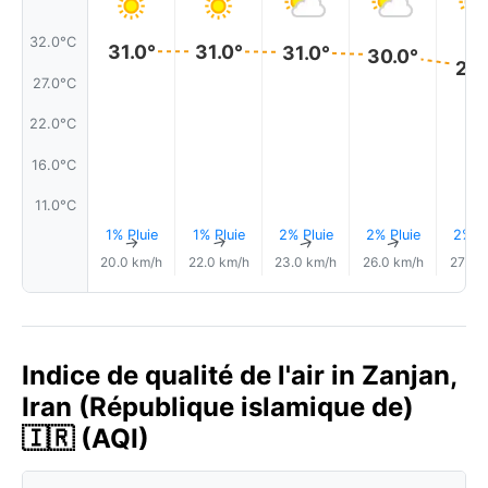
32.0°C
31.0°
31.0°
31.0°
30.0°
29.
27.0°C
22.0°C
16.0°C
11.0°C
1% Pluie
1% Pluie
2% Pluie
2% Pluie
2% Pl
↑
↑
↑
↑
20.0 km/h
22.0 km/h
23.0 km/h
26.0 km/h
27.0 
Indice de qualité de l'air in Zanjan,
Iran (République islamique de)
🇮🇷 (AQI)