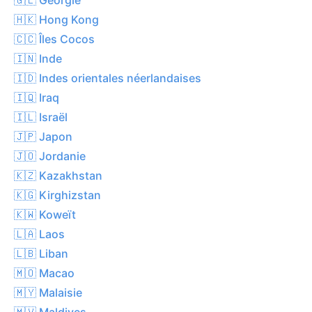
🇭🇰 Hong Kong
🇨🇨 Îles Cocos
🇮🇳 Inde
🇮🇩 Indes orientales néerlandaises
🇮🇶 Iraq
🇮🇱 Israël
🇯🇵 Japon
🇯🇴 Jordanie
🇰🇿 Kazakhstan
🇰🇬 Kirghizstan
🇰🇼 Koweït
🇱🇦 Laos
🇱🇧 Liban
🇲🇴 Macao
🇲🇾 Malaisie
🇲🇻 Maldives