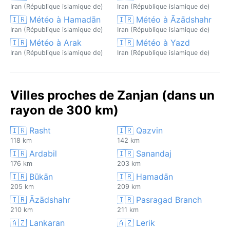
Iran (République islamique de)
Iran (République islamique de)
🇮🇷 Météo à Hamadān
🇮🇷 Météo à Āzādshahr
Iran (République islamique de)
Iran (République islamique de)
🇮🇷 Météo à Arak
🇮🇷 Météo à Yazd
Iran (République islamique de)
Iran (République islamique de)
Villes proches de Zanjan (dans un
rayon de 300 km)
🇮🇷 Rasht
🇮🇷 Qazvin
118 km
142 km
🇮🇷 Ardabil
🇮🇷 Sanandaj
176 km
203 km
🇮🇷 Būkān
🇮🇷 Hamadān
205 km
209 km
🇮🇷 Āzādshahr
🇮🇷 Pasragad Branch
210 km
211 km
🇦🇿 Lankaran
🇦🇿 Lerik