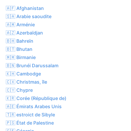
🇦🇫 Afghanistan
🇸🇦 Arabie saoudite
🇦🇲 Arménie
🇦🇿 Azerbaïdjan
🇧🇭 Bahreïn
🇧🇹 Bhutan
🇲🇲 Birmanie
🇧🇳 Brunéi Darussalam
🇰🇭 Cambodge
🇨🇽 Christmas, île
🇨🇾 Chypre
🇰🇷 Corée (République de)
🇦🇪 Émirats Arabes Unis
🇹🇷 estroict de Sibyle
🇵🇸 État de Palestine
🇬🇪 Géorgie