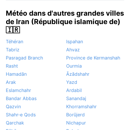
Météo dans d'autres grandes villes
de Iran (République islamique de)
🇮🇷
Téhéran
Ispahan
Tabriz
Ahvaz
Pasragad Branch
Province de Kermanshah
Rasht
Ourmia
Hamadān
Āzādshahr
Arak
Yazd
Eslamchahr
Ardabil
Bandar Abbas
Sanandaj
Qazvin
Khorramshahr
Shahr-e Qods
Borūjerd
Qarchak
Nichapur