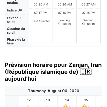
totales
05:26 AM
05:26 AM
05:27 AM
0
Indice UV
07:17 PM
07:16 PM
07:15 PM
Lever du
Waning
Waning
Last Quarter
soleil
Crescent
Crescent
Coucher du
soleil
Phase de la
lune
Prévision horaire pour Zanjan, Iran
(République islamique de) 🇮🇷
aujourd'hui
Thursday, August 06, 2026
12
13
14
15
1