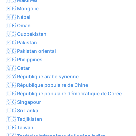
🇲🇳 Mongolie
🇳🇵 Népal
🇴🇲 Oman
🇺🇿 Ouzbékistan
🇵🇰 Pakistan
🇧🇩 Pakistan oriental
🇵🇭 Philippines
🇶🇦 Qatar
🇸🇾 République arabe syrienne
🇨🇳 République populaire de Chine
🇰🇵 République populaire démocratique de Corée
🇸🇬 Singapour
🇱🇰 Sri Lanka
🇹🇯 Tadjikistan
🇹🇼 Taïwan
🇮🇴 Territoire britannique de l'océan Indien