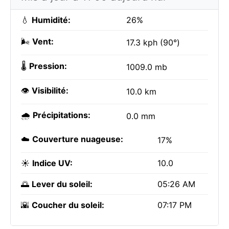
💧
Humidité:
26%
🌬️
Vent:
17.3 kph (90°)
🌡️
Pression:
1009.0 mb
👁️
Visibilité:
10.0 km
🌧️
Précipitations:
0.0 mm
☁️
Couverture nuageuse:
17%
☀️
Indice UV:
10.0
🌅
Lever du soleil:
05:26 AM
🌇
Coucher du soleil:
07:17 PM