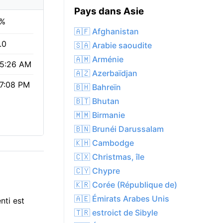
Pays dans Asie
%
🇦🇫 Afghanistan
.0
🇸🇦 Arabie saoudite
🇦🇲 Arménie
5:26 AM
🇦🇿 Azerbaïdjan
7:08 PM
🇧🇭 Bahreïn
🇧🇹 Bhutan
🇲🇲 Birmanie
🇧🇳 Brunéi Darussalam
🇰🇭 Cambodge
🇨🇽 Christmas, île
🇨🇾 Chypre
🇰🇷 Corée (République de)
🇦🇪 Émirats Arabes Unis
nti est
🇹🇷 estroict de Sibyle