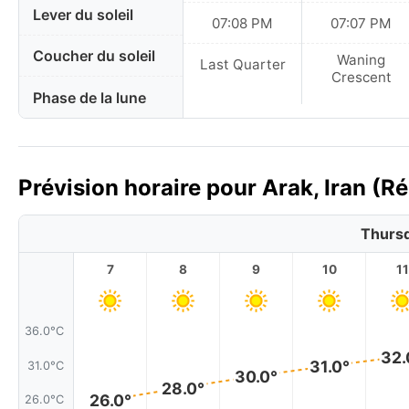
Lever du soleil
07:08 PM
07:07 PM
Coucher du soleil
Waning
Last Quarter
Crescent
Phase de la lune
Prévision horaire pour Arak, Iran (R
Thursd
7
8
9
10
11
36.0°C
32.
31.0°
31.0°C
30.0°
28.0°
26.0°
26.0°C