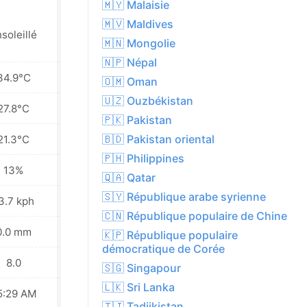
🇲🇾 Malaisie
🇲🇻 Maldives
soleillé
Ensoleillé
🇲🇳 Mongolie
🇳🇵 Népal
34.9°C
35.8°C
🇴🇲 Oman
🇺🇿 Ouzbékistan
27.8°C
28.2°C
🇵🇰 Pakistan
🇧🇩 Pakistan oriental
21.3°C
20.9°C
🇵🇭 Philippines
13%
13%
🇶🇦 Qatar
🇸🇾 République arabe syrienne
3.7 kph
20.9 kph
🇨🇳 République populaire de Chine
0.0 mm
0.0 mm
🇰🇵 République populaire
démocratique de Corée
8.0
9.0
🇸🇬 Singapour
🇱🇰 Sri Lanka
5:29 AM
05:30 AM
🇹🇯 Tadjikistan