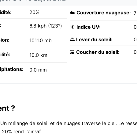
dité:
20%
☁️
Couverture nuageuse:
7
:
6.8 kph (123°)
☀️
Indice UV:
0
🌅
Lever du soleil:
0
ion:
1011.0 mb
🌇
Coucher du soleil:
0
ilité:
10.0 km
ipitations:
0.0 mm
ent ?
Un mélange de soleil et de nuages traverse le ciel. Le resse
20% rend l'air vif.