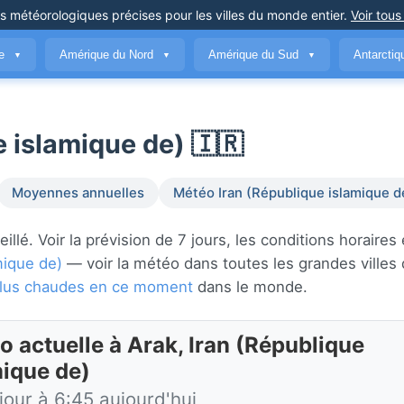
ns météorologiques précises
pour les villes du monde entier
.
Voir tous
ue
Amérique du Nord
Amérique du Sud
Antarcti
▼
▼
▼
 islamique de) 🇮🇷
Moyennes annuelles
Météo Iran (République islamique d
lé. Voir la prévision de 7 jours, les conditions horaires e
mique de)
— voir la météo dans toutes les grandes villes
s plus chaudes en ce moment
dans le monde.
o actuelle à Arak, Iran (République
mique de)
jour à 6:45 aujourd'hui