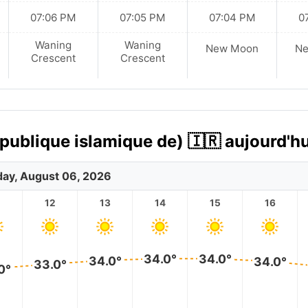
07:06 PM
07:05 PM
07:04 PM
0
Waning
Waning
New Moon
N
Crescent
Crescent
épublique islamique de) 🇮🇷 aujourd'hu
ay, August 06, 2026
12
13
14
15
16
34.0°
34.0°
34.0°
34.0°
33.0°
0°