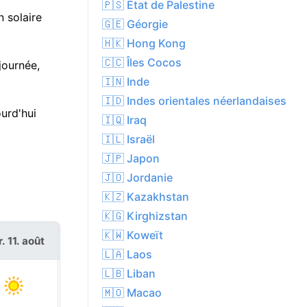
🇵🇸 État de Palestine
n solaire
🇬🇪 Géorgie
🇭🇰 Hong Kong
🇨🇨 Îles Cocos
 journée,
🇮🇳 Inde
🇮🇩 Indes orientales néerlandaises
urd'hui
🇮🇶 Iraq
🇮🇱 Israël
🇯🇵 Japon
🇯🇴 Jordanie
🇰🇿 Kazakhstan
🇰🇬 Kirghizstan
🇰🇼 Koweït
. 11. août
mer. 12. août
🇱🇦 Laos
🇱🇧 Liban
🇲🇴 Macao