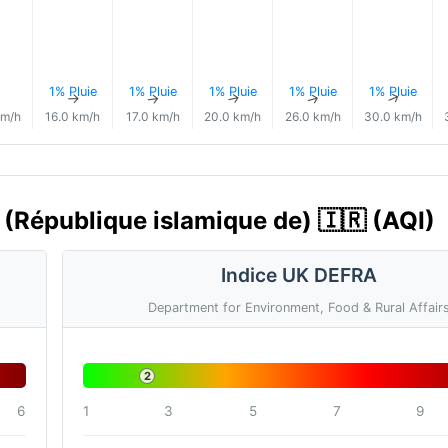
1% Pluie
1% Pluie
1% Pluie
1% Pluie
1% Pluie
↑
↑
↑
↑
↑
↑
km/h
16.0 km/h
17.0 km/h
20.0 km/h
26.0 km/h
30.0 km/h
an (République islamique de) 🇮🇷 (AQI)
Indice UK DEFRA
Department for Environment, Food & Rural Affair
2
6
1
3
5
7
9