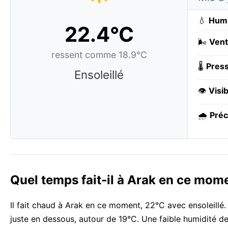
💧
Humi
22.4°C
🌬️
Vent
ressent comme 18.9°C
🌡️
Press
Ensoleillé
👁️
Visib
🌧️
Préc
Quel temps fait-il à Arak en ce mom
Il fait chaud à Arak en ce moment, 22°C avec ensoleillé. 
juste en dessous, autour de 19°C. Une faible humidité de 