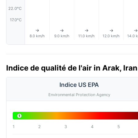
22.0°C
17.0°C
↑
↑
↑
↑
8.0 km/h
9.0 km/h
11.0 km/h
12.0 km/h
14.0 
Indice de qualité de l'air in Arak, Ir
Indice US EPA
Environmental Protection Agency
1
1
2
3
4
5