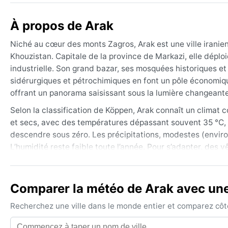
À propos de Arak
Niché au cœur des monts Zagros, Arak est une ville iranien
Khouzistan. Capitale de la province de Markazi, elle déplo
industrielle. Son grand bazar, ses mosquées historiques et
sidérurgiques et pétrochimiques en font un pôle économique
offrant un panorama saisissant sous la lumière changeant
Selon la classification de Köppen, Arak connaît un climat 
et secs, avec des températures dépassant souvent 35 °C, t
descendre sous zéro. Les précipitations, modestes (envir
L’humidité reste faible toute l’année. Pour s’adapter, des
manteau et une écharpe pour l’hiver, ainsi qu’un imperméab
La meilleure période pour visiter Arak reste le printemps 
Comparer la météo de Arak avec une 
sont douces et les précipitations modérées. L’hiver peut a
déplacements, tandis que l’été, malgré la chaleur, reste ag
Recherchez une ville dans le monde entier et comparez côte 
surtout en été, peuvent soulever des tempêtes de sable 
siroccos sont rares. Ce climat contrasté offre aux voyage