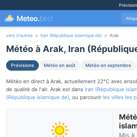
Prévisio
Meteo.
best
Afriq
vers d'autres
>
Iran (République islamique de)
>
Arak
Météo à Arak, Iran (République
Prévisions
Météo en août
Météo en septembre
Météo en direct à Arak, actuellement 22°C avec ensoleil
de qualité de l'air. Arak est dans
Iran (République isla
(République islamique de)
, ou parcourir
les villes le
Mété
isla
Mis à 