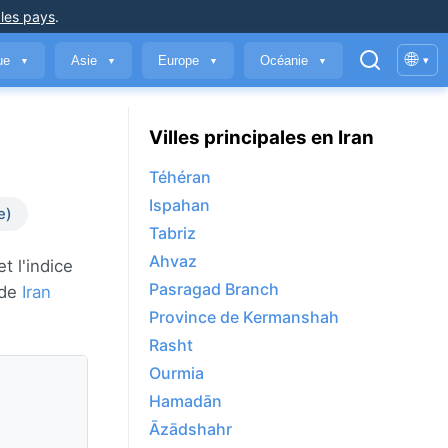
 les pays
.
🌐
que
Asie
Europe
Océanie
▾
▼
▼
▼
▼
Villes principales en Iran
Téhéran
Ispahan
e)
Tabriz
Ahvaz
t l'indice
Pasragad Branch
 de
Iran
Province de Kermanshah
Rasht
Ourmia
Hamadān
Āzādshahr