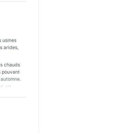
s usines
s arides,
rès chauds
s pouvant
n automne.
es, un
ratures
ux,
 les