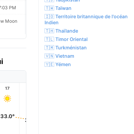
7:03 PM
07:01 PM
🇹🇼 Taïwan
🇮🇴 Territoire britannique de l'océan
ew Moon
New Moon
Indien
🇹🇭 Thaïlande
🇹🇱 Timor Oriental
🇹🇲 Turkménistan
🇻🇳 Vietnam
i
🇾🇪 Yémen
17
18
19
20
21
22
33.0°
31.0°
29.0°
28.0°
26.0°