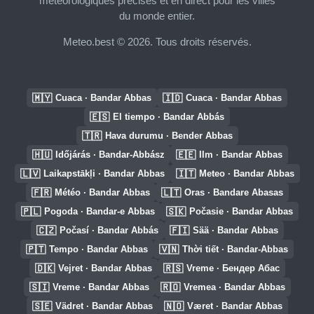
météorologiques précises et en direct pour les villes
du monde entier.
Meteo.best © 2026. Tous droits réservés.
🇲🇾
🇮🇩
Cuaca · Bandar Abbas
Cuaca · Bandar Abbas
🇪🇸
El tiempo · Bandar Abbás
🇹🇷
Hava durumu · Bender Abbas
🇭🇺
🇪🇪
Időjárás · Bandar-Abbász
Ilm · Bandar Abbas
🇱🇻
🇮🇹
Laikapstākļi · Bandar Abbas
Meteo · Bandar Abbas
🇫🇷
🇱🇹
Météo · Bandar Abbas
Oras · Bandare Abasas
🇵🇱
🇸🇰
Pogoda · Bandar-e Abbas
Počasie · Bandar Abbas
🇨🇿
🇫🇮
Počasí · Bandar Abbás
Sää · Bandar Abbas
🇵🇹
🇻🇳
Tempo · Bandar Abbas
Thời tiết · Bandar-Abbas
🇩🇰
🇷🇸
Vejret · Bandar Abbas
Vreme · Бендер Абас
🇸🇮
🇷🇴
Vreme · Bandar Abbas
Vremea · Bandar Abbas
🇸🇪
🇳🇴
Vädret · Bandar Abbas
Været · Bandar Abbas