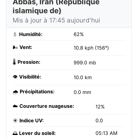
Abbas, Iran (République
islamique de)
Mis à jour à 17:45 aujourd'hui
💧
Humidité:
62%
🌬️
Vent:
10.8 kph (156°)
🌡️
Pression:
999.0 mb
👁️
Visibilité:
10.0 km
🌧️
Précipitations:
0.0 mm
☁️
Couverture nuageuse:
12%
☀️
Indice UV:
0.0
🌅
Lever du soleil:
05:13 AM