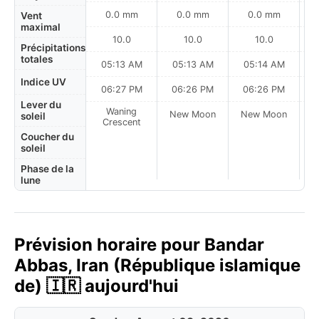
0.0 mm
0.0 mm
0.0 mm
Vent
maximal
10.0
10.0
10.0
Précipitations
totales
05:13 AM
05:13 AM
05:14 AM
Indice UV
06:27 PM
06:26 PM
06:26 PM
Lever du
Waning
New Moon
New Moon
N
soleil
Crescent
Coucher du
soleil
Phase de la
lune
Prévision horaire pour Bandar
Abbas, Iran (République islamique
de) 🇮🇷 aujourd'hui