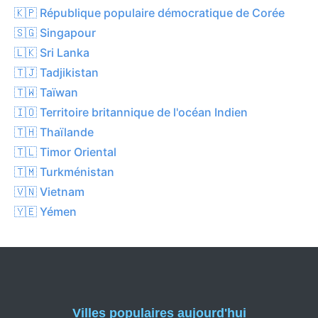
🇰🇵 République populaire démocratique de Corée
🇸🇬 Singapour
🇱🇰 Sri Lanka
🇹🇯 Tadjikistan
🇹🇼 Taïwan
🇮🇴 Territoire britannique de l'océan Indien
🇹🇭 Thaïlande
🇹🇱 Timor Oriental
🇹🇲 Turkménistan
🇻🇳 Vietnam
🇾🇪 Yémen
Villes populaires aujourd'hui