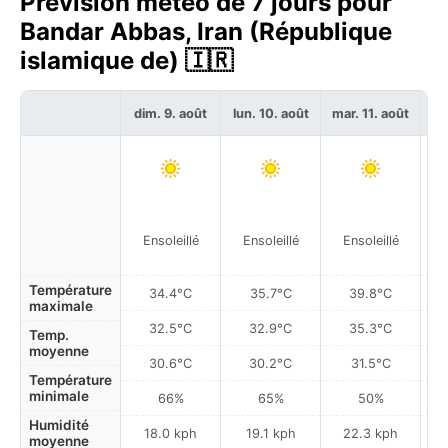
Prévision météo de 7 jours pour
Bandar Abbas, Iran (République
islamique de) 🇮🇷
dim. 9. août
lun. 10. août
mar. 11. août
me
Ensoleillé
Ensoleillé
Ensoleillé
Température
34.4°C
35.7°C
39.8°C
maximale
32.5°C
32.9°C
35.3°C
Temp.
moyenne
30.6°C
30.2°C
31.5°C
Température
minimale
66%
65%
50%
Humidité
18.0 kph
19.1 kph
22.3 kph
moyenne