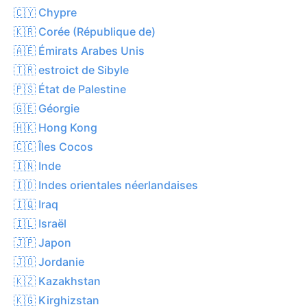
🇨🇾 Chypre
🇰🇷 Corée (République de)
🇦🇪 Émirats Arabes Unis
🇹🇷 estroict de Sibyle
🇵🇸 État de Palestine
🇬🇪 Géorgie
🇭🇰 Hong Kong
🇨🇨 Îles Cocos
🇮🇳 Inde
🇮🇩 Indes orientales néerlandaises
🇮🇶 Iraq
🇮🇱 Israël
🇯🇵 Japon
🇯🇴 Jordanie
🇰🇿 Kazakhstan
🇰🇬 Kirghizstan