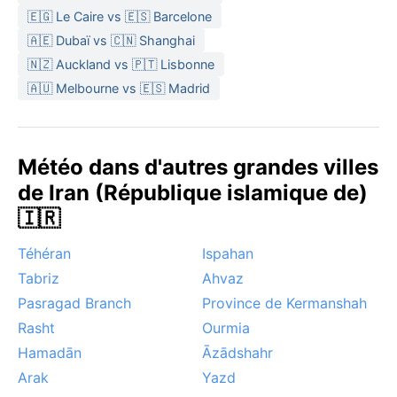
🇪🇬 Le Caire vs 🇪🇸 Barcelone
🇦🇪 Dubaï vs 🇨🇳 Shanghai
🇳🇿 Auckland vs 🇵🇹 Lisbonne
🇦🇺 Melbourne vs 🇪🇸 Madrid
Météo dans d'autres grandes villes
de Iran (République islamique de)
🇮🇷
Téhéran
Ispahan
Tabriz
Ahvaz
Pasragad Branch
Province de Kermanshah
Rasht
Ourmia
Hamadān
Āzādshahr
Arak
Yazd