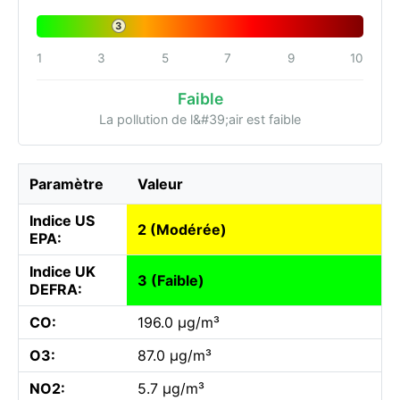
3
1
3
5
7
9
10
Faible
La pollution de l&#39;air est faible
Paramètre
Valeur
Indice US
2 (Modérée)
EPA:
Indice UK
3 (Faible)
DEFRA:
CO:
196.0 µg/m³
O3:
87.0 µg/m³
NO2:
5.7 µg/m³