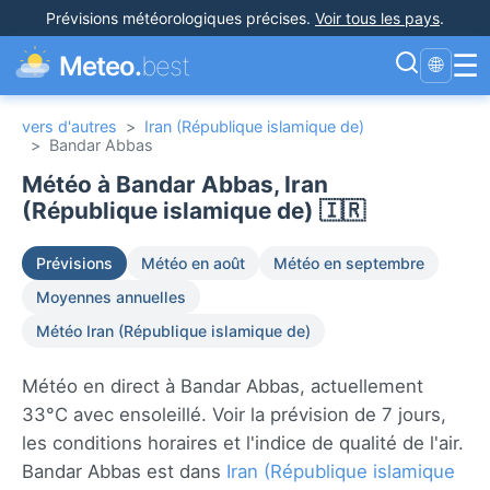
Prévisions météorologiques précises
.
Voir tous les pays
.
☰
Meteo.
best
🌐
vers d'autres
>
Iran (République islamique de)
>
Bandar Abbas
Météo à Bandar Abbas, Iran
(République islamique de) 🇮🇷
Prévisions
Météo en août
Météo en septembre
Moyennes annuelles
Météo Iran (République islamique de)
Météo en direct à Bandar Abbas, actuellement
33°C avec ensoleillé. Voir la prévision de 7 jours,
les conditions horaires et l'indice de qualité de l'air.
Bandar Abbas est dans
Iran (République islamique