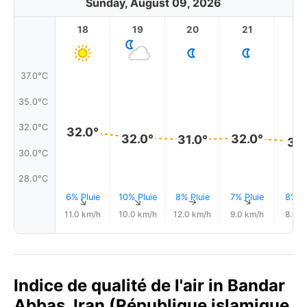
Sunday, August 09, 2026
18
19
20
21
2
37.0°C
35.0°C
32.0°C
32.0°
32.0°
32.0°
31.0°
31.
30.0°C
28.0°C
6% Pluie
10% Pluie
8% Pluie
7% Pluie
8% Pl
↑
↑
↑
↑
11.0 km/h
10.0 km/h
12.0 km/h
9.0 km/h
8.0 k
Indice de qualité de l'air in Bandar
Abbas, Iran (République islamique