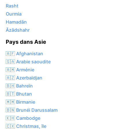
Rasht
Ourmia
Hamadān
Āzādshahr
Pays dans Asie
🇦🇫 Afghanistan
🇸🇦 Arabie saoudite
🇦🇲 Arménie
🇦🇿 Azerbaïdjan
🇧🇭 Bahreïn
🇧🇹 Bhutan
🇲🇲 Birmanie
🇧🇳 Brunéi Darussalam
🇰🇭 Cambodge
🇨🇽 Christmas, île