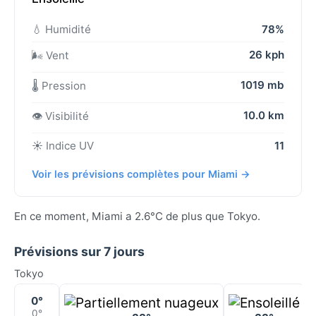
💧 Humidité
78%
26 kph
🌬️ Vent
1019 mb
🌡️ Pression
10.0 km
👁️ Visibilité
☀️ Indice UV
11
Voir les prévisions complètes pour Miami →
En ce moment, Miami a 2.6°C de plus que Tokyo.
Prévisions sur 7 jours
Tokyo
0°
0°