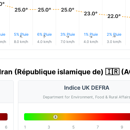
0°
25.0°
25.0°
25.0°
23.0°
22.0°
uie
5% Pluie
6% Pluie
3% Pluie
1% Pluie
2% Pluie
↑
↑
↑
↑
↑
↑
km/h
8.0 km/h
4.0 km/h
7.0 km/h
4.0 km/h
3.0 km/h
, Iran (République islamique de) 🇮🇷 (A
Indice UK DEFRA
Department for Environment, Food & Rural Affair
3
6
1
3
5
7
9