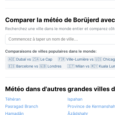
Comparer la météo de Borūjerd avec 
Recherchez une ville dans le monde entier et comparez côte 
Comparaisons de villes populaires dans le monde:
🇦🇪 Dubaï vs 🇿🇦 Le Cap
🇫🇷 Ville-Lumière vs 🇺🇸 Chica
🇪🇸 Barcelone vs 🇬🇧 Londres
🇮🇹 Milan vs 🇲🇾 Kuala L
Météo dans d'autres grandes villes d
Téhéran
Ispahan
Pasragad Branch
Province de Kermansha
Hamadān
Āzādshahr