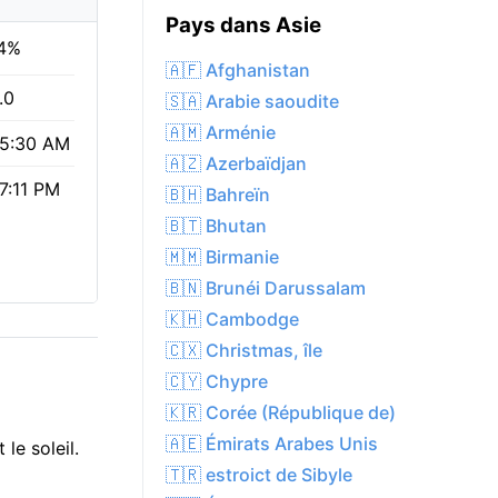
Pays dans Asie
4%
🇦🇫 Afghanistan
.0
🇸🇦 Arabie saoudite
🇦🇲 Arménie
5:30 AM
🇦🇿 Azerbaïdjan
7:11 PM
🇧🇭 Bahreïn
🇧🇹 Bhutan
🇲🇲 Birmanie
🇧🇳 Brunéi Darussalam
🇰🇭 Cambodge
🇨🇽 Christmas, île
🇨🇾 Chypre
🇰🇷 Corée (République de)
🇦🇪 Émirats Arabes Unis
le soleil.
🇹🇷 estroict de Sibyle