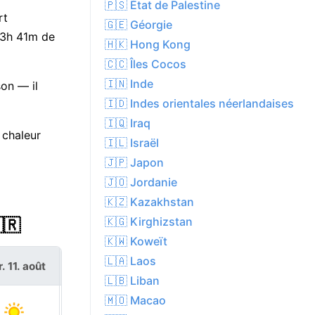
🇵🇸 État de Palestine
rt
🇬🇪 Géorgie
 13h 41m de
🇭🇰 Hong Kong
🇨🇨 Îles Cocos
🇮🇳 Inde
on — il
🇮🇩 Indes orientales néerlandaises
🇮🇶 Iraq
 chaleur
🇮🇱 Israël
🇯🇵 Japon
🇯🇴 Jordanie
🇰🇿 Kazakhstan
🇰🇬 Kirghizstan
🇷
🇰🇼 Koweït
🇱🇦 Laos
. 11. août
mer. 12. août
🇱🇧 Liban
🇲🇴 Macao