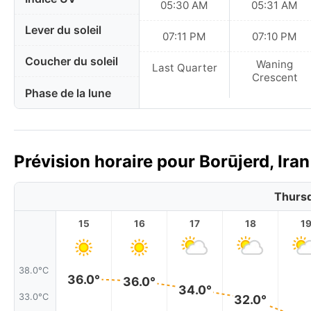
05:30 AM
05:31 AM
Lever du soleil
07:11 PM
07:10 PM
Coucher du soleil
Waning
Last Quarter
Crescent
Phase de la lune
Prévision horaire pour Borūjerd, Ira
Thursd
15
16
17
18
1
38.0°C
36.0°
36.0°
34.0°
33.0°C
32.0°