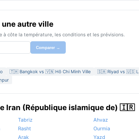
une autre ville
à côte la température, les conditions et les prévisions.
Comparer →
go
🇹🇭 Bangkok vs 🇻🇳 Hô Chi Minh Ville
🇸🇦 Riyad vs 🇺🇸 
umpur
e Iran (République islamique de) 🇮🇷
Tabriz
Ahvaz
h
Rasht
Ourmia
Arak
Yazd