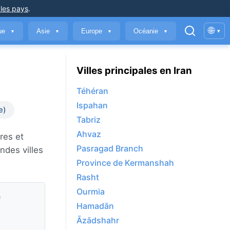
 les pays
.
🌐
que
Asie
Europe
Océanie
▾
▼
▼
▼
▼
Villes principales en Iran
Téhéran
Ispahan
e)
Tabriz
Ahvaz
res et
Pasragad Branch
ndes villes
Province de Kermanshah
Rasht
Ourmia
e
Hamadān
Āzādshahr