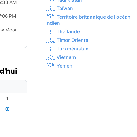
5:33 AM
05:34 AM
🇹🇼 Taïwan
7:06 PM
07:05 PM
🇮🇴 Territoire britannique de l'océan
Indien
ew Moon
New Moon
🇹🇭 Thaïlande
🇹🇱 Timor Oriental
🇹🇲 Turkménistan
🇻🇳 Vietnam
🇾🇪 Yémen
d'hui
1
2
3
4
5
6