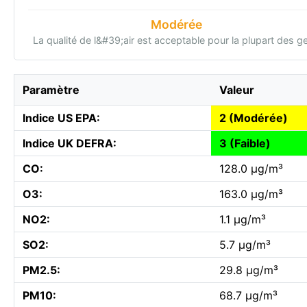
Modérée
La qualité de l&#39;air est acceptable pour la plupart des g
Paramètre
Valeur
Indice US EPA:
2 (Modérée)
Indice UK DEFRA:
3 (Faible)
CO:
128.0 µg/m³
O3:
163.0 µg/m³
NO2:
1.1 µg/m³
SO2:
5.7 µg/m³
PM2.5:
29.8 µg/m³
PM10:
68.7 µg/m³