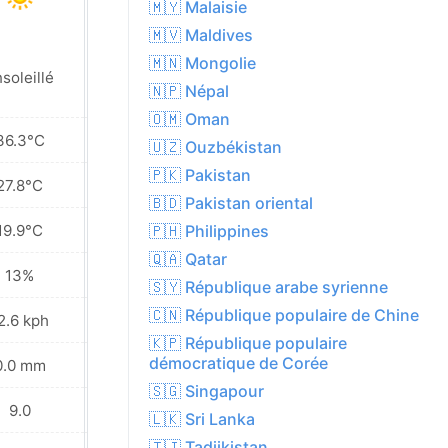
🇲🇾 Malaisie
🇲🇻 Maldives
🇲🇳 Mongolie
soleillé
Ensoleillé
🇳🇵 Népal
🇴🇲 Oman
36.3°C
36.8°C
🇺🇿 Ouzbékistan
🇵🇰 Pakistan
27.8°C
28.5°C
🇧🇩 Pakistan oriental
19.9°C
20.5°C
🇵🇭 Philippines
🇶🇦 Qatar
13%
13%
🇸🇾 République arabe syrienne
🇨🇳 République populaire de Chine
2.6 kph
11.2 kph
🇰🇵 République populaire
démocratique de Corée
0.0 mm
0.0 mm
🇸🇬 Singapour
9.0
9.0
🇱🇰 Sri Lanka
🇹🇯 Tadjikistan