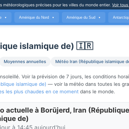
ns météorologiques précises
pour les villes du monde entier
.
Voir tous
ue
Amérique du Nord
Amérique du Sud
Antarcti
▼
▼
▼
ique islamique de) 🇮🇷
Moyennes annuelles
Météo Iran (République islamique d
leillé. Voir la prévision de 7 jours, les conditions horai
ublique islamique de)
— voir la météo dans toutes les gra
lles les plus chaudes en ce moment
dans le monde.
o actuelle à Borūjerd, Iran (Républiqu
mique de)
jour à 14:45 aujourd'hui