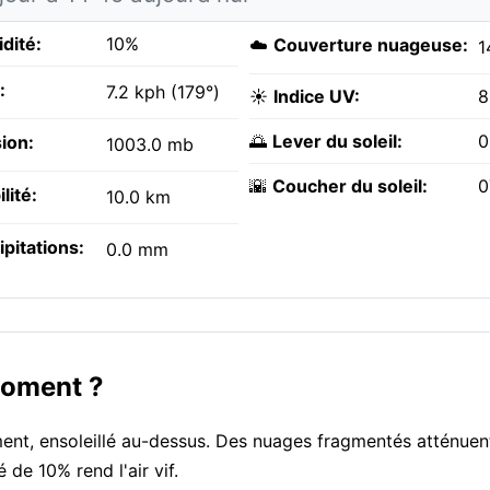
dité:
10%
☁️
Couverture nuageuse:
1
:
7.2 kph (179°)
☀️
Indice UV:
8
🌅
Lever du soleil:
0
ion:
1003.0 mb
🌇
Coucher du soleil:
0
ilité:
10.0 km
ipitations:
0.0 mm
moment ?
nt, ensoleillé au-dessus. Des nuages fragmentés atténuent 
 de 10% rend l'air vif.