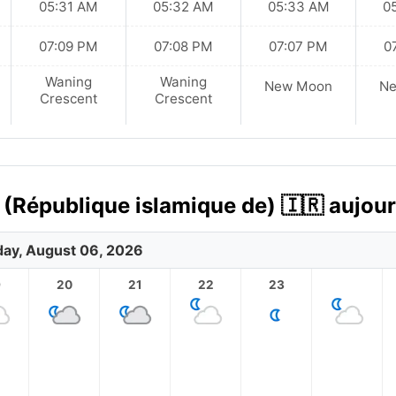
05:31 AM
05:32 AM
05:33 AM
0
07:09 PM
07:08 PM
07:07 PM
0
Waning
Waning
New Moon
N
Crescent
Crescent
n (République islamique de) 🇮🇷 aujour
ay, August 06, 2026
9
20
21
22
23