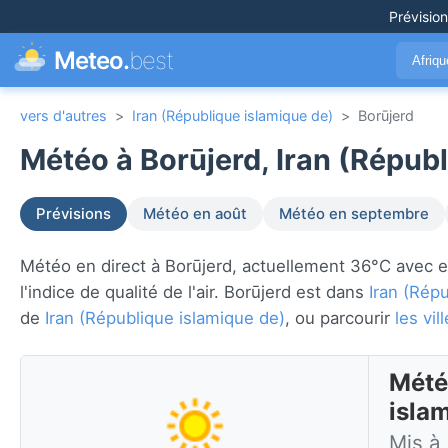
Prévisio
Meteo.
best
Afriq
vers d'autres
>
Iran (République islamique de)
>
Borūjerd
Météo à Borūjerd, Iran (Républ
Prévisions
Météo en août
Météo en septembre
Météo en direct à Borūjerd, actuellement 36°C avec enso
l'indice de qualité de l'air. Borūjerd est dans
Iran (Rép
de
Iran (République islamique de)
, ou parcourir
les vi
Mété
isla
Mis à 