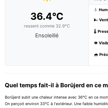
💧
Humi
36.4°C
🌬️
Vent
ressent comme 32.9°C
🌡️
Press
Ensoleillé
👁️
Visib
🌧️
Préc
Quel temps fait-il à Borūjerd en ce 
Borūjerd subit une chaleur intense avec 36°C en ce mome
On perçoit environ 33°C à l'extérieur. Une faible humidité