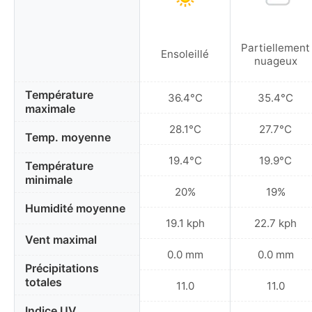
Partiellement
Ensoleillé
nuageux
Température
36.4°C
35.4°C
maximale
28.1°C
27.7°C
Temp. moyenne
19.4°C
19.9°C
Température
minimale
20%
19%
Humidité moyenne
19.1 kph
22.7 kph
Vent maximal
0.0 mm
0.0 mm
Précipitations
totales
11.0
11.0
Indice UV