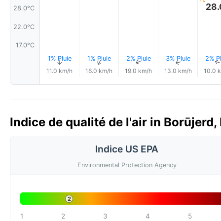
28.
28.0°C
22.0°C
17.0°C
1% Pluie
1% Pluie
2% Pluie
3% Pluie
2% Pl
↑
↑
↑
↑
11.0 km/h
16.0 km/h
19.0 km/h
13.0 km/h
10.0 
Indice de qualité de l'air in Borūjerd
Indice US EPA
Environmental Protection Agency
2
1
2
3
4
5