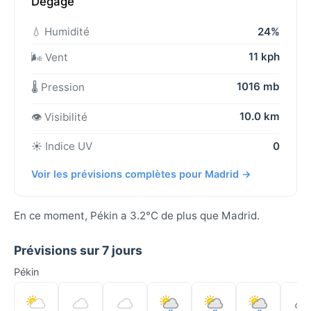
Dégagé
💧 Humidité
24%
11 kph
🌬️ Vent
1016 mb
🌡️ Pression
10.0 km
👁️ Visibilité
☀️ Indice UV
0
Voir les prévisions complètes pour Madrid →
En ce moment, Pékin a 3.2°C de plus que Madrid.
Prévisions sur 7 jours
Pékin