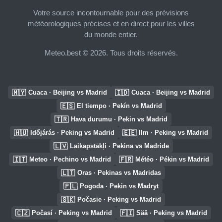
Votre source incontournable pour des prévisions
météorologiques précises et en direct pour les villes
du monde entier.
Meteo.best © 2026. Tous droits réservés.
🇲🇾
🇮🇩
Cuaca · Beijing vs Madrid
Cuaca · Beijing vs Madrid
🇪🇸
El tiempo · Pekín vs Madrid
🇹🇷
Hava durumu · Pekin vs Madrid
🇭🇺
🇪🇪
Időjárás · Peking vs Madrid
Ilm · Peking vs Madrid
🇱🇻
Laikapstākļi · Pekina vs Madride
🇮🇹
🇫🇷
Meteo · Pechino vs Madrid
Météo · Pékin vs Madrid
🇱🇹
Oras · Pekinas vs Madridas
🇵🇱
Pogoda · Pekin vs Madryt
🇸🇰
Počasie · Peking vs Madrid
🇨🇿
🇫🇮
Počasí · Peking vs Madrid
Sää · Peking vs Madrid