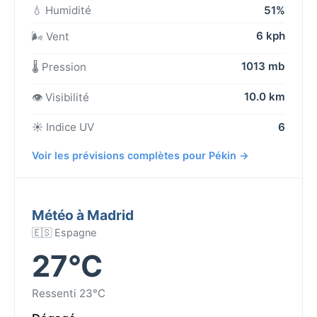
💧 Humidité
51%
6 kph
🌬️ Vent
1013 mb
🌡️ Pression
10.0 km
👁️ Visibilité
☀️ Indice UV
6
Voir les prévisions complètes pour Pékin →
Météo à Madrid
🇪🇸 Espagne
27°C
Ressenti 23°C