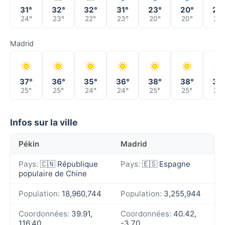
31°
32°
32°
31°
23°
20°
23
24°
23°
22°
23°
20°
20°
20°
Madrid
37°
36°
35°
36°
38°
38°
38
25°
25°
24°
24°
25°
25°
25°
Infos sur la ville
Pékin
Madrid
Pays:
🇨🇳 République
Pays:
🇪🇸 Espagne
populaire de Chine
Population:
18,960,744
Population:
3,255,944
Coordonnées:
39.91,
Coordonnées:
40.42,
116.40
-3.70