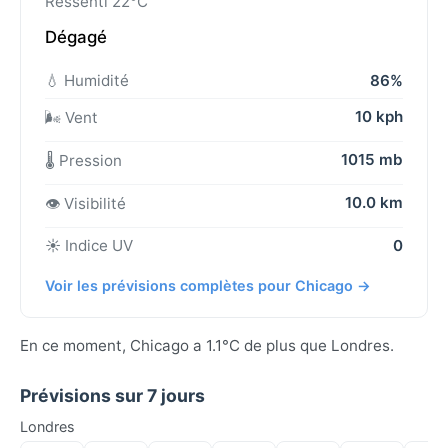
Ressenti 22°C
Dégagé
💧 Humidité
86%
10 kph
🌬️ Vent
1015 mb
🌡️ Pression
10.0 km
👁️ Visibilité
☀️ Indice UV
0
Voir les prévisions complètes pour Chicago →
En ce moment, Chicago a 1.1°C de plus que Londres.
Prévisions sur 7 jours
Londres