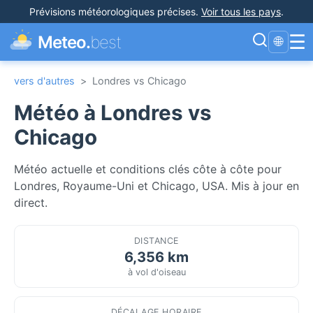
Prévisions météorologiques précises
.
Voir tous les pays
.
☰
Meteo.
best
🌐
vers d'autres
>
Londres vs Chicago
Météo à Londres vs
Chicago
Météo actuelle et conditions clés côte à côte pour
Londres, Royaume-Uni et Chicago, USA. Mis à jour en
direct.
DISTANCE
6,356 km
à vol d'oiseau
DÉCALAGE HORAIRE