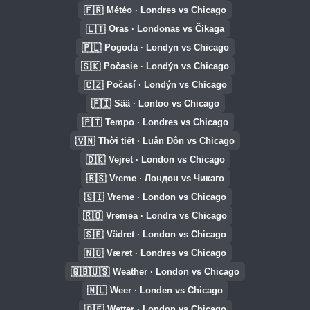
🇫🇷
Météo · Londres vs Chicago
🇱🇹
Oras · Londonas vs Čikaga
🇵🇱
Pogoda · Londyn vs Chicago
🇸🇰
Počasie · Londýn vs Chicago
🇨🇿
Počasí · Londýn vs Chicago
🇫🇮
Sää · Lontoo vs Chicago
🇵🇹
Tempo · Londres vs Chicago
🇻🇳
Thời tiết · Luân Đôn vs Chicago
🇩🇰
Vejret · London vs Chicago
🇷🇸
Vreme · Лондон vs Чикаго
🇸🇮
Vreme · London vs Chicago
🇷🇴
Vremea · Londra vs Chicago
🇸🇪
Vädret · London vs Chicago
🇳🇴
Været · Londres vs Chicago
🇬🇧🇺🇸
Weather · London vs Chicago
🇳🇱
Weer · Londen vs Chicago
🇩🇪
Wetter · London vs Chicago