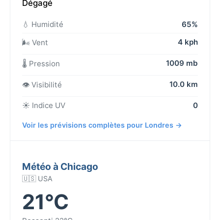
Dégagé
💧 Humidité
65%
4 kph
🌬️ Vent
1009 mb
🌡️ Pression
10.0 km
👁️ Visibilité
☀️ Indice UV
0
Voir les prévisions complètes pour Londres →
Météo à Chicago
🇺🇸 USA
21°C