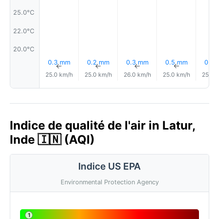
25.0°C
22.0°C
20.0°C
0.3 mm
0.2 mm
0.3 mm
0.5 mm
0.5
↑
↑
↑
↑
25.0 km/h
25.0 km/h
26.0 km/h
25.0 km/h
25.0 
Indice de qualité de l'air in Latur,
Inde 🇮🇳 (AQI)
Indice US EPA
Environmental Protection Agency
1