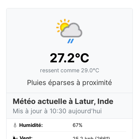
27.2°C
ressent comme 29.0°C
Pluies éparses à proximité
Météo actuelle à Latur, Inde
Mis à jour à 10:30 aujourd'hui
💧
Humidité:
67%
🌬️
Vent:
25.2 kph (266°)