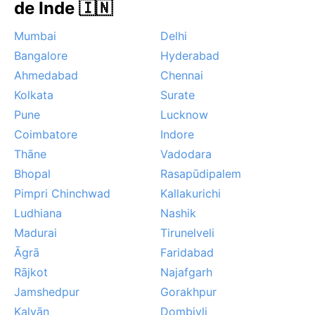
de Inde 🇮🇳
Mumbai
Delhi
Bangalore
Hyderabad
Ahmedabad
Chennai
Kolkata
Surate
Pune
Lucknow
Coimbatore
Indore
Thāne
Vadodara
Bhopal
Rasapūdipalem
Pimpri Chinchwad
Kallakurichi
Ludhiana
Nashik
Madurai
Tirunelveli
Āgrā
Faridabad
Rājkot
Najafgarh
Jamshedpur
Gorakhpur
Kalyān
Dombivli