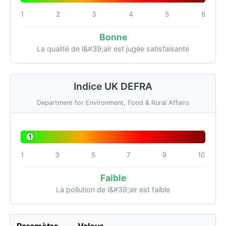
1
2
3
4
5
6
Bonne
La qualité de l&#39;air est jugée satisfaisante
Indice UK DEFRA
Department for Environment, Food & Rural Affairs
1
1
3
5
7
9
10
Faible
La pollution de l&#39;air est faible
Paramètre
Valeur