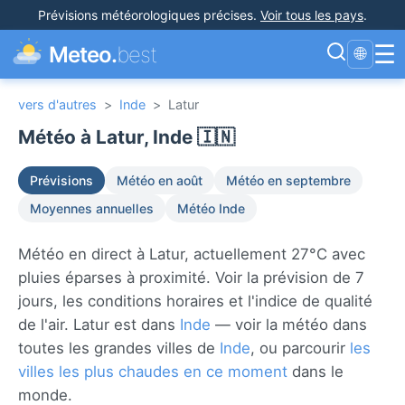
Prévisions météorologiques précises
.
Voir tous les pays
.
☰
Meteo.
best
🌐
vers d'autres
>
Inde
>
Latur
Météo à Latur, Inde 🇮🇳
Prévisions
Météo en août
Météo en septembre
Moyennes annuelles
Météo Inde
Météo en direct à Latur, actuellement 27°C avec
pluies éparses à proximité. Voir la prévision de 7
jours, les conditions horaires et l'indice de qualité
de l'air. Latur est dans
Inde
— voir la météo dans
toutes les grandes villes de
Inde
, ou parcourir
les
villes les plus chaudes en ce moment
dans le
monde.