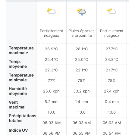
Partiellement
Pluies éparses
Partiellement
Plu
nuageux
à proximité
nuageux
à
Température
28.9°C
28.1°C
27.7°C
maximale
25.4°C
25.0°C
24.8°C
Temp.
moyenne
22.3°C
22.1°C
21.7°C
Température
minimale
77%
75%
75%
Humidité
25.6 kph
30.2 kph
27.4 kph
moyenne
6.2 mm
1.4 mm
0.4 mm
Vent
maximal
10.0
10.0
10.0
Précipitations
totales
06:03 AM
06:03 AM
06:03 AM
0
Indice UV
06:56 PM
06:55 PM
06:54 PM