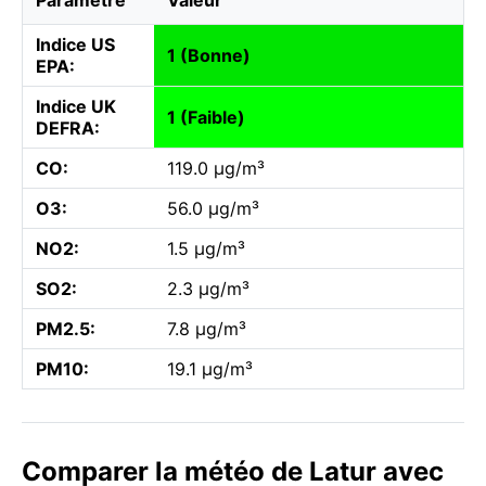
Indice US
1 (Bonne)
EPA:
Indice UK
1 (Faible)
DEFRA:
CO:
119.0 µg/m³
O3:
56.0 µg/m³
NO2:
1.5 µg/m³
SO2:
2.3 µg/m³
PM2.5:
7.8 µg/m³
PM10:
19.1 µg/m³
Comparer la météo de Latur avec