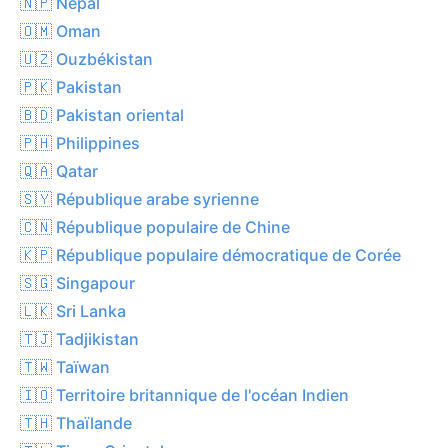
🇳🇵 Népal
🇴🇲 Oman
🇺🇿 Ouzbékistan
🇵🇰 Pakistan
🇧🇩 Pakistan oriental
🇵🇭 Philippines
🇶🇦 Qatar
🇸🇾 République arabe syrienne
🇨🇳 République populaire de Chine
🇰🇵 République populaire démocratique de Corée
🇸🇬 Singapour
🇱🇰 Sri Lanka
🇹🇯 Tadjikistan
🇹🇼 Taïwan
🇮🇴 Territoire britannique de l'océan Indien
🇹🇭 Thaïlande