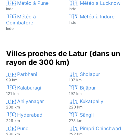
🇮🇳 Météo à Pune
🇮🇳 Météo à Lucknow
Inde
Inde
🇮🇳 Météo à
🇮🇳 Météo à Indore
Coimbatore
Inde
Inde
Villes proches de Latur (dans un
rayon de 300 km)
🇮🇳 Parbhani
🇮🇳 Sholapur
99 km
107 km
🇮🇳 Kalaburagi
🇮🇳 Bîjâpur
121 km
197 km
🇮🇳 Ahilyanagar
🇮🇳 Kukatpally
208 km
220 km
🇮🇳 Hyderabad
🇮🇳 Sāngli
229 km
273 km
🇮🇳 Pune
🇮🇳 Pimpri Chinchwad
286 km
292 km