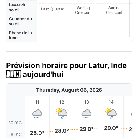
Lever du
Waning
Waning
Last Quarter
soleil
Crescent
Crescent
Coucher du
soleil
Phase de la
lune
Prévision horaire pour Latur, Inde
🇮🇳 aujourd'hui
Thursday, August 06, 2026
11
12
13
14
1
30.0°C
29.0°
29.0°
29.
28.0°
28.0°
28.0°C