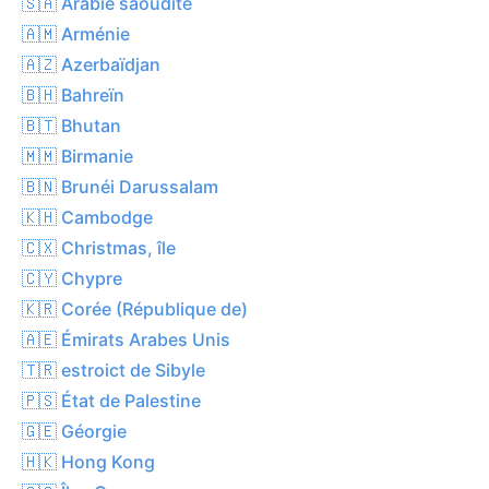
🇸🇦 Arabie saoudite
🇦🇲 Arménie
🇦🇿 Azerbaïdjan
🇧🇭 Bahreïn
🇧🇹 Bhutan
🇲🇲 Birmanie
🇧🇳 Brunéi Darussalam
🇰🇭 Cambodge
🇨🇽 Christmas, île
🇨🇾 Chypre
🇰🇷 Corée (République de)
🇦🇪 Émirats Arabes Unis
🇹🇷 estroict de Sibyle
🇵🇸 État de Palestine
🇬🇪 Géorgie
🇭🇰 Hong Kong