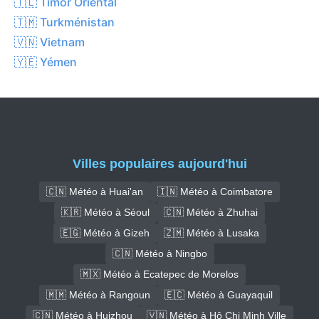
🇹🇱 Timor Oriental
🇹🇲 Turkménistan
🇻🇳 Vietnam
🇾🇪 Yémen
Villes populaires aujourd'hui
🇨🇳 Météo à Huai'an
🇮🇳 Météo à Coimbatore
🇰🇷 Météo à Séoul
🇨🇳 Météo à Zhuhai
🇪🇬 Météo à Gizeh
🇿🇲 Météo à Lusaka
🇨🇳 Météo à Ningbo
🇲🇽 Météo à Ecatepec de Morelos
🇲🇲 Météo à Rangoun
🇪🇨 Météo à Guayaquil
🇨🇳 Météo à Huizhou
🇻🇳 Météo à Hô Chi Minh Ville