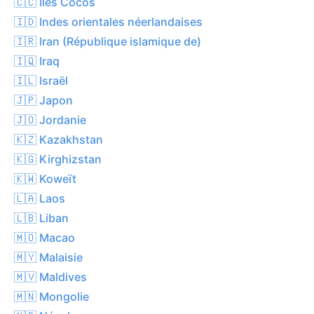
🇨🇨 Îles Cocos
🇮🇩 Indes orientales néerlandaises
🇮🇷 Iran (République islamique de)
🇮🇶 Iraq
🇮🇱 Israël
🇯🇵 Japon
🇯🇴 Jordanie
🇰🇿 Kazakhstan
🇰🇬 Kirghizstan
🇰🇼 Koweït
🇱🇦 Laos
🇱🇧 Liban
🇲🇴 Macao
🇲🇾 Malaisie
🇲🇻 Maldives
🇲🇳 Mongolie