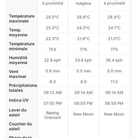
à proximité
nuageux
à proximité
à
Température
29.5°C
28.6°C
28.4°C
maximale
25.0°C
24.5°C
24.1°C
Temp.
moyenne
22.3°C
21.6°C
21.0°C
Température
minimale
75%
77%
77%
Humidité
32.8 kph
33.8 kph
36.4 kph
moyenne
0.6 mm
0.5 mm
0.6 mm
Vent
maximal
8.0
9.0
11.0
Précipitations
totales
06:13 AM
06:14 AM
06:14 AM
Indice UV
07:00 PM
06:59 PM
06:59 PM
Lever du
Waning
New Moon
New Moon
N
soleil
Crescent
Coucher du
soleil
Phase de la