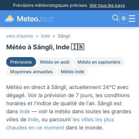
Prévisions météorologiques précises
.
Voir tous les pays
.
☰
Meteo.
best
🌐
vers d'autres
>
Inde
>
Sāngli
Météo à Sāngli, Inde 🇮🇳
Prévisions
Météo en août
Météo en septembre
Moyennes annuelles
Météo Inde
Météo en direct à Sāngli, actuellement 24°C avec
dégagé. Voir la prévision de 7 jours, les conditions
horaires et l'indice de qualité de l'air. Sāngli est
dans
Inde
— voir la météo dans toutes les grandes
villes de
Inde
, ou parcourir
les villes les plus
chaudes en ce moment
dans le monde.