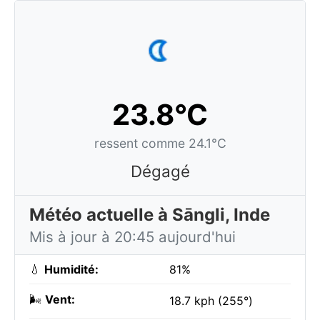
23.8°C
ressent comme 24.1°C
Dégagé
Météo actuelle à Sāngli, Inde
Mis à jour à 20:45 aujourd'hui
💧
Humidité:
81%
🌬️
Vent:
18.7 kph (255°)