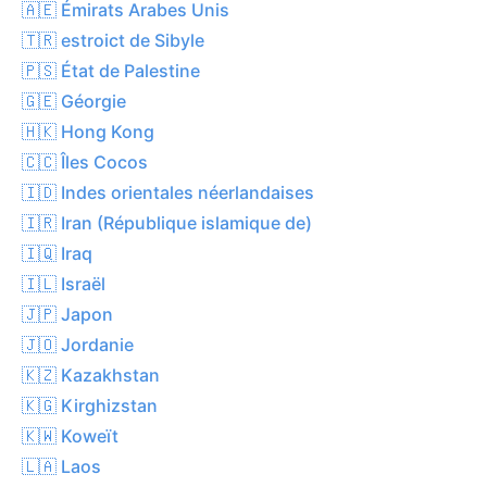
🇦🇪 Émirats Arabes Unis
🇹🇷 estroict de Sibyle
🇵🇸 État de Palestine
🇬🇪 Géorgie
🇭🇰 Hong Kong
🇨🇨 Îles Cocos
🇮🇩 Indes orientales néerlandaises
🇮🇷 Iran (République islamique de)
🇮🇶 Iraq
🇮🇱 Israël
🇯🇵 Japon
🇯🇴 Jordanie
🇰🇿 Kazakhstan
🇰🇬 Kirghizstan
🇰🇼 Koweït
🇱🇦 Laos