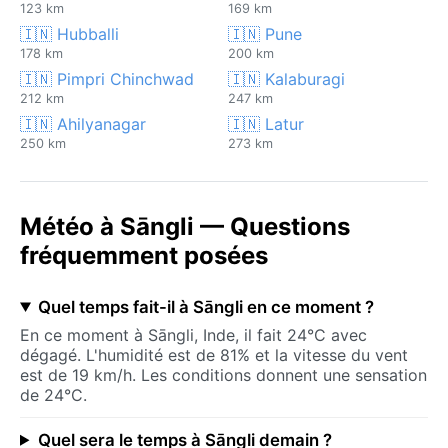
123 km
169 km
🇮🇳 Hubballi
🇮🇳 Pune
178 km
200 km
🇮🇳 Pimpri Chinchwad
🇮🇳 Kalaburagi
212 km
247 km
🇮🇳 Ahilyanagar
🇮🇳 Latur
250 km
273 km
Météo à Sāngli — Questions
fréquemment posées
Quel temps fait-il à Sāngli en ce moment ?
En ce moment à Sāngli, Inde, il fait 24°C avec
dégagé. L'humidité est de 81% et la vitesse du vent
est de 19 km/h. Les conditions donnent une sensation
de 24°C.
Quel sera le temps à Sāngli demain ?