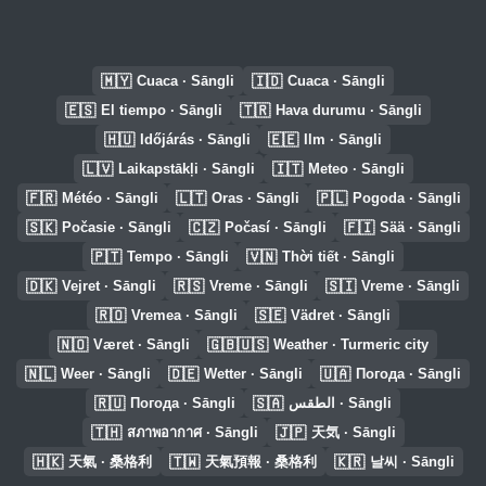
🇲🇾
🇮🇩
Cuaca · Sāngli
Cuaca · Sāngli
🇪🇸
🇹🇷
El tiempo · Sāngli
Hava durumu · Sāngli
🇭🇺
🇪🇪
Időjárás · Sāngli
Ilm · Sāngli
🇱🇻
🇮🇹
Laikapstākļi · Sāngli
Meteo · Sāngli
🇫🇷
🇱🇹
🇵🇱
Météo · Sāngli
Oras · Sāngli
Pogoda · Sāngli
🇸🇰
🇨🇿
🇫🇮
Počasie · Sāngli
Počasí · Sāngli
Sää · Sāngli
🇵🇹
🇻🇳
Tempo · Sāngli
Thời tiết · Sāngli
🇩🇰
🇷🇸
🇸🇮
Vejret · Sāngli
Vreme · Sāngli
Vreme · Sāngli
🇷🇴
🇸🇪
Vremea · Sāngli
Vädret · Sāngli
🇳🇴
🇬🇧🇺🇸
Været · Sāngli
Weather · Turmeric city
🇳🇱
🇩🇪
🇺🇦
Weer · Sāngli
Wetter · Sāngli
Погода · Sāngli
🇷🇺
🇸🇦
Погода · Sāngli
الطقس · Sāngli
🇹🇭
🇯🇵
สภาพอากาศ · Sāngli
天気 · Sāngli
🇭🇰
🇹🇼
🇰🇷
天氣 · 桑格利
天氣預報 · 桑格利
날씨 · Sāngli