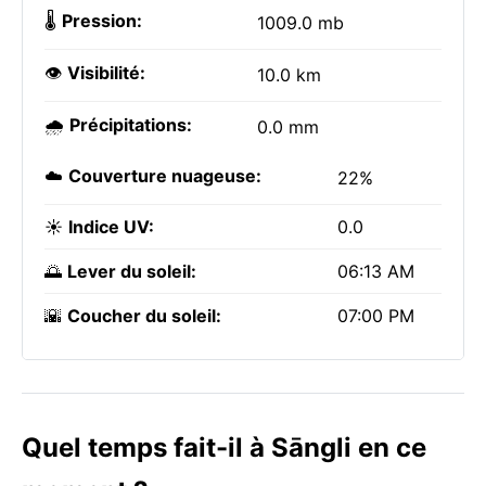
🌡️
Pression:
1009.0 mb
👁️
Visibilité:
10.0 km
🌧️
Précipitations:
0.0 mm
☁️
Couverture nuageuse:
22%
☀️
Indice UV:
0.0
🌅
Lever du soleil:
06:13 AM
🌇
Coucher du soleil:
07:00 PM
Quel temps fait-il à Sāngli en ce