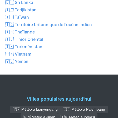
🇱🇰 Sri Lanka
🇹🇯 Tadjikistan
🇹🇼 Taïwan
🇮🇴 Territoire britannique de l'océan Indien
🇹🇭 Thaïlande
🇹🇱 Timor Oriental
🇹🇲 Turkménistan
🇻🇳 Vietnam
🇾🇪 Yémen
Villes populaires aujourd'hui
🇨🇳 Météo à Lianyungang
🇮🇩 Météo à Palembang
🇨🇳 Météo à Jinan
🇮🇩 Météo à Bekasi