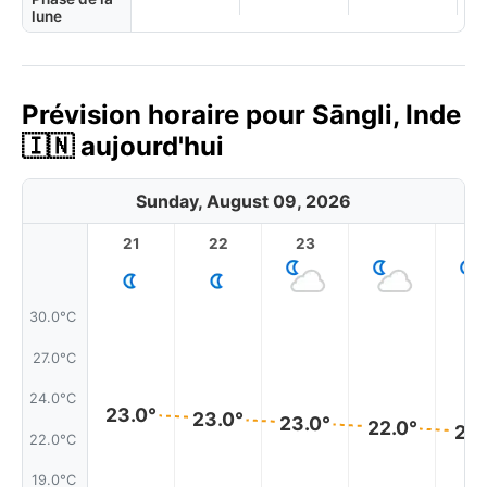
lune
Prévision horaire pour Sāngli, Inde
🇮🇳 aujourd'hui
Sunday, August 09, 2026
21
22
23
1
30.0°C
27.0°C
24.0°C
23.0°
23.0°
23.0°
22.0°
22.
22.0°C
19.0°C