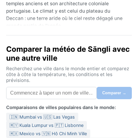
temples anciens et son architecture coloniale
portugaise. Le climat y est celui du plateau du
Deccan : une terre aride où le ciel reste dégagé une
grande partie de l’année.
Le climat de Sāngli est classé BSh (semi-aride
chaud). Les étés, de mars à juin, sont torrides – les
Comparer la météo de Sāngli avec
températures grimpent souvent au-dessus de 40 °C,
une autre ville
avec une chaleur sèche écrasante. La mousson, de
juin à septembre, apporte des pluies modérées
Recherchez une ville dans le monde entier et comparez
(environ 600 mm par an) et une humidité plus lourde,
côte à côte la température, les conditions et les
prévisions.
mais les averses restent irrégulières. L’hiver, de
novembre à février, est doux et sec, avec des
Comparer →
journées agréables autour de 28 °C et des nuits
fraîches. Pour les voyageurs, des vêtements légers en
Comparaisons de villes populaires dans le monde:
coton sont indispensables en été, un parapluie pour la
🇮🇳 Mumbai vs 🇺🇸 Las Vegas
mousson, et une veste légère pour les soirées d’hiver.
🇲🇾 Kuala Lumpur vs 🇵🇹 Lisbonne
La meilleure période pour visiter Sāngli est de
🇲🇽 Mexico vs 🇻🇳 Hô Chi Minh Ville
novembre à février, quand le temps est clément et