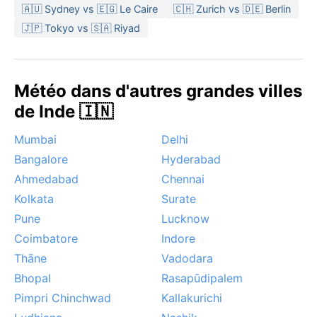
🇦🇺 Sydney vs 🇪🇬 Le Caire
🇨🇭 Zurich vs 🇩🇪 Berlin
ensoleillé. Les phénomènes marquants incluent les
vagues de chaleur en mai, parfois accompagnées de
🇯🇵 Tokyo vs 🇸🇦 Riyad
tempêtes de poussière. La mousson peut provoquer
des inondations localisées dans les bas-fonds, mais
rien de comparable aux côtes indiennes. Pas de
Météo dans d'autres grandes villes
neige, ni de cyclones – juste un ciel implacablement
de Inde 🇮🇳
chaud une moitié de l’année, et une douceur vivifiante
l’autre.
Mumbai
Delhi
Bangalore
Hyderabad
Ahmedabad
Chennai
Kolkata
Surate
Pune
Lucknow
Coimbatore
Indore
Thāne
Vadodara
Bhopal
Rasapūdipalem
Pimpri Chinchwad
Kallakurichi