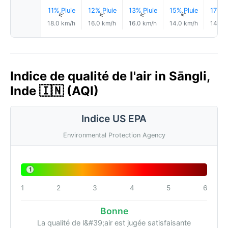
11% Pluie
12% Pluie
13% Pluie
15% Pluie
17% P
↑
↑
↑
↑
18.0 km/h
16.0 km/h
16.0 km/h
14.0 km/h
14.0 
Indice de qualité de l'air in Sāngli,
Inde 🇮🇳 (AQI)
Indice US EPA
Environmental Protection Agency
1
1
2
3
4
5
6
Bonne
La qualité de l&#39;air est jugée satisfaisante