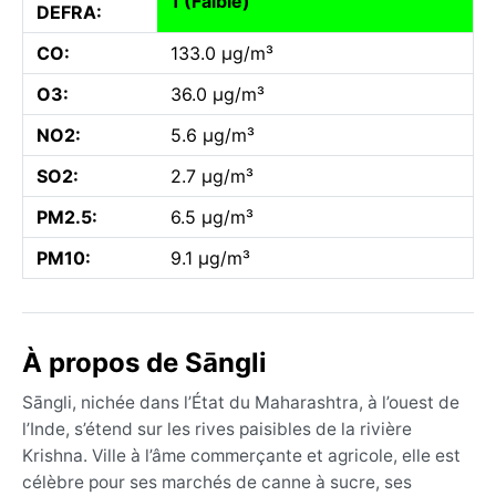
1 (Faible)
DEFRA:
CO:
133.0 µg/m³
O3:
36.0 µg/m³
NO2:
5.6 µg/m³
SO2:
2.7 µg/m³
PM2.5:
6.5 µg/m³
PM10:
9.1 µg/m³
À propos de Sāngli
Sāngli, nichée dans l’État du Maharashtra, à l’ouest de
l’Inde, s’étend sur les rives paisibles de la rivière
Krishna. Ville à l’âme commerçante et agricole, elle est
célèbre pour ses marchés de canne à sucre, ses