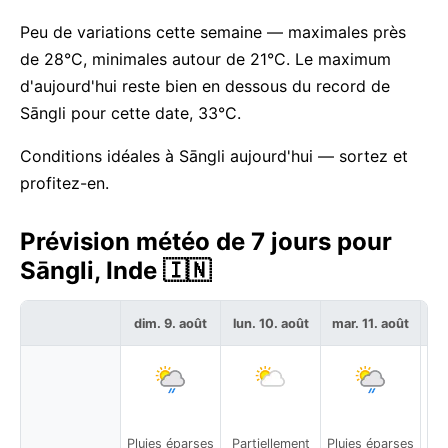
Peu de variations cette semaine — maximales près
de 28°C, minimales autour de 21°C. Le maximum
d'aujourd'hui reste bien en dessous du record de
Sāngli pour cette date, 33°C.
Conditions idéales à Sāngli aujourd'hui — sortez et
profitez-en.
Prévision météo de 7 jours pour
Sāngli, Inde 🇮🇳
dim. 9. août
lun. 10. août
mar. 11. août
me
Pluies éparses
Partiellement
Pluies éparses
Plu