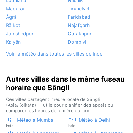
Ludhiana
Nashik
Madurai
Tirunelveli
Āgrā
Faridabad
Rājkot
Najafgarh
Jamshedpur
Gorakhpur
Kalyān
Dombivli
Voir la météo dans toutes les villes de Inde
Autres villes dans le même fuseau
horaire que Sāngli
Ces villes partagent l'heure locale de Sāngli
(Asia/Kolkata) — utile pour planifier des appels ou
comparer les heures de lumière du jour.
🇮🇳 Météo à Mumbai
🇮🇳 Météo à Delhi
Inde
Inde