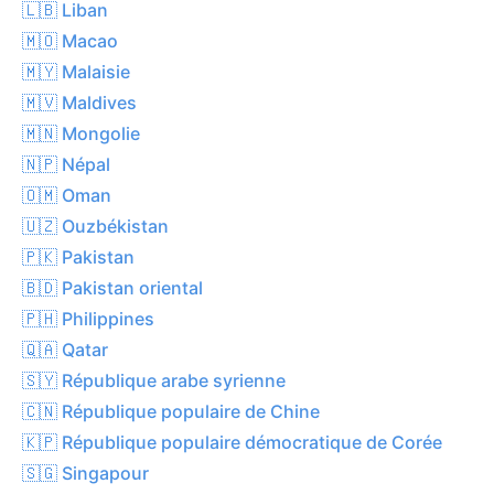
🇱🇧 Liban
🇲🇴 Macao
🇲🇾 Malaisie
🇲🇻 Maldives
🇲🇳 Mongolie
🇳🇵 Népal
🇴🇲 Oman
🇺🇿 Ouzbékistan
🇵🇰 Pakistan
🇧🇩 Pakistan oriental
🇵🇭 Philippines
🇶🇦 Qatar
🇸🇾 République arabe syrienne
🇨🇳 République populaire de Chine
🇰🇵 République populaire démocratique de Corée
🇸🇬 Singapour