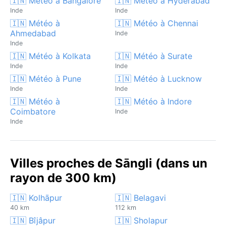
🇮🇳 Météo à Bangalore
🇮🇳 Météo à Hyderabad
Inde
Inde
🇮🇳 Météo à
🇮🇳 Météo à Chennai
Ahmedabad
Inde
Inde
🇮🇳 Météo à Kolkata
🇮🇳 Météo à Surate
Inde
Inde
🇮🇳 Météo à Pune
🇮🇳 Météo à Lucknow
Inde
Inde
🇮🇳 Météo à
🇮🇳 Météo à Indore
Coimbatore
Inde
Inde
Villes proches de Sāngli (dans un
rayon de 300 km)
🇮🇳 Kolhāpur
🇮🇳 Belagavi
40 km
112 km
🇮🇳 Bîjâpur
🇮🇳 Sholapur