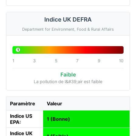
Indice UK DEFRA
Department for Environment, Food & Rural Affairs
1
1
3
5
7
9
10
Faible
La pollution de l&#39;air est faible
Paramètre
Valeur
Indice US
1 (Bonne)
EPA:
Indice UK