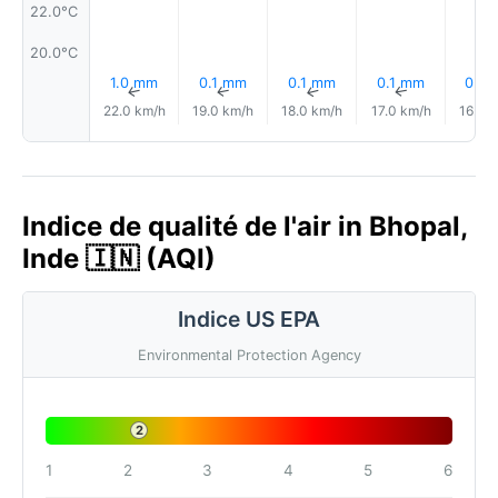
22.0°C
20.0°C
1.0 mm
0.1 mm
0.1 mm
0.1 mm
0.0
↑
↑
↑
↑
22.0 km/h
19.0 km/h
18.0 km/h
17.0 km/h
16.0 
Indice de qualité de l'air in Bhopal,
Inde 🇮🇳 (AQI)
Indice US EPA
Environmental Protection Agency
2
1
2
3
4
5
6