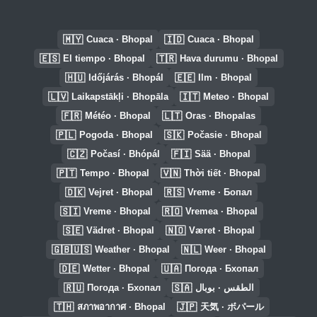
🇲🇾
🇮🇩
Cuaca · Bhopal
Cuaca · Bhopal
🇪🇸
🇹🇷
El tiempo · Bhopal
Hava durumu · Bhopal
🇭🇺
🇪🇪
Időjárás · Bhopál
Ilm · Bhopal
🇱🇻
🇮🇹
Laikapstākļi · Bhopāla
Meteo · Bhopal
🇫🇷
🇱🇹
Météo · Bhopal
Oras · Bhopalas
🇵🇱
🇸🇰
Pogoda · Bhopal
Počasie · Bhopal
🇨🇿
🇫🇮
Počasí · Bhópál
Sää · Bhopal
🇵🇹
🇻🇳
Tempo · Bhopal
Thời tiết · Bhopal
🇩🇰
🇷🇸
Vejret · Bhopal
Vreme · Бопал
🇸🇮
🇷🇴
Vreme · Bhopal
Vremea · Bhopal
🇸🇪
🇳🇴
Vädret · Bhopal
Været · Bhopal
🇬🇧🇺🇸
🇳🇱
Weather · Bhopal
Weer · Bhopal
🇩🇪
🇺🇦
Wetter · Bhopal
Погода · Бхопал
🇷🇺
🇸🇦
Погода · Бхопал
الطقس · بوبال
🇹🇭
🇯🇵
สภาพอากาศ · Bhopal
天気 · ボパール