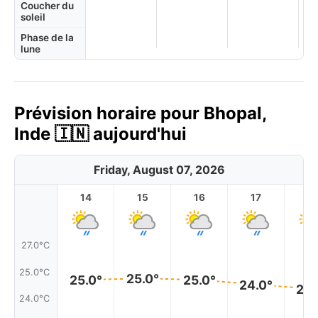
Coucher du
soleil
Phase de la
lune
Prévision horaire pour Bhopal,
Inde 🇮🇳 aujourd'hui
Friday, August 07, 2026
14
15
16
17
1
27.0°C
25.0°C
25.0°
25.0°
25.0°
24.0°
24.
24.0°C