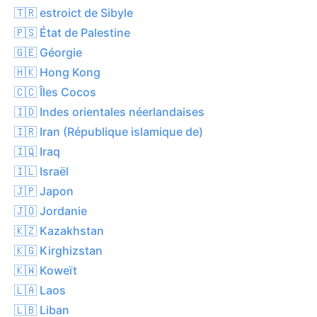
🇹🇷 estroict de Sibyle
🇵🇸 État de Palestine
🇬🇪 Géorgie
🇭🇰 Hong Kong
🇨🇨 Îles Cocos
🇮🇩 Indes orientales néerlandaises
🇮🇷 Iran (République islamique de)
🇮🇶 Iraq
🇮🇱 Israël
🇯🇵 Japon
🇯🇴 Jordanie
🇰🇿 Kazakhstan
🇰🇬 Kirghizstan
🇰🇼 Koweït
🇱🇦 Laos
🇱🇧 Liban