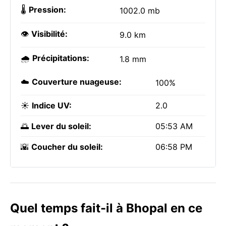
🌡️
Pression:
1002.0 mb
👁️
Visibilité:
9.0 km
🌧️
Précipitations:
1.8 mm
☁️
Couverture nuageuse:
100%
☀️
Indice UV:
2.0
🌅
Lever du soleil:
05:53 AM
🌇
Coucher du soleil:
06:58 PM
Quel temps fait-il à Bhopal en ce