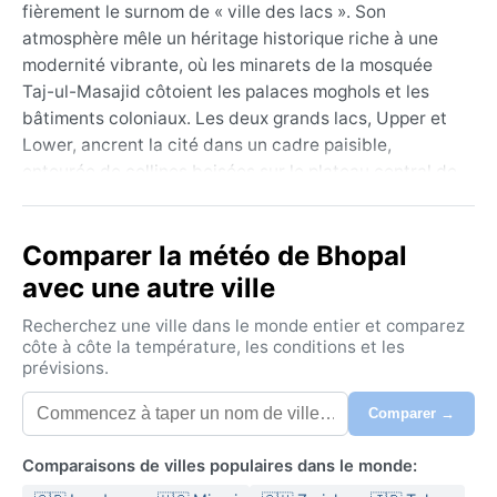
fièrement le surnom de « ville des lacs ». Son
atmosphère mêle un héritage historique riche à une
modernité vibrante, où les minarets de la mosquée
Taj-ul-Masajid côtoient les palaces moghols et les
bâtiments coloniaux. Les deux grands lacs, Upper et
Lower, ancrent la cité dans un cadre paisible,
entourée de collines boisées sur le plateau central de
l’Inde. Les rues animées, les marchés parfumés aux
épices et les parcs verdoyants dessinent un tableau
Comparer la météo de Bhopal
contrasté, typique de cette métropole en plein essor.
avec une autre ville
Sous la classification Aw, le climat tropical de savane
rythme l’année d’une alternance marquée. L’été, de
Recherchez une ville dans le monde entier et comparez
mars à juin, est torride avec des températures
côte à côte la température, les conditions et les
prévisions.
dépassant souvent 40 °C, avant l’arrivée de la
mousson. De juin à septembre, les pluies abondantes
Comparer →
transforment la ville, l’humidité grimpe et les averses
diluviennes peuvent provoquer des inondations
Comparaisons de villes populaires dans le monde:
localisées. L’hiver, de novembre à février, est doux et