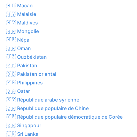
🇲🇴 Macao
🇲🇾 Malaisie
🇲🇻 Maldives
🇲🇳 Mongolie
🇳🇵 Népal
🇴🇲 Oman
🇺🇿 Ouzbékistan
🇵🇰 Pakistan
🇧🇩 Pakistan oriental
🇵🇭 Philippines
🇶🇦 Qatar
🇸🇾 République arabe syrienne
🇨🇳 République populaire de Chine
🇰🇵 République populaire démocratique de Corée
🇸🇬 Singapour
🇱🇰 Sri Lanka