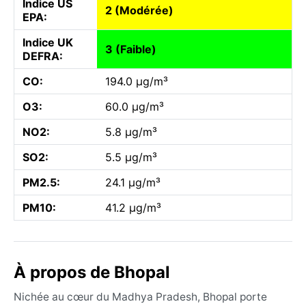
Indice US
2 (Modérée)
EPA:
Indice UK
3 (Faible)
DEFRA:
CO:
194.0 µg/m³
O3:
60.0 µg/m³
NO2:
5.8 µg/m³
SO2:
5.5 µg/m³
PM2.5:
24.1 µg/m³
PM10:
41.2 µg/m³
À propos de Bhopal
Nichée au cœur du Madhya Pradesh, Bhopal porte