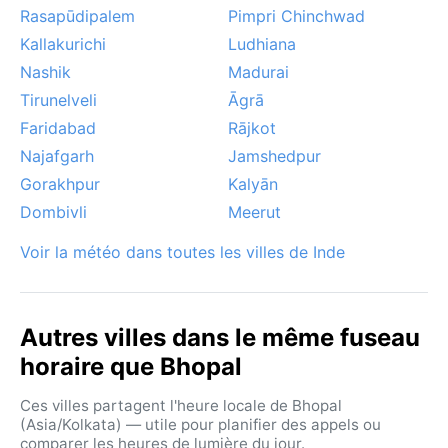
Rasapūdipalem
Pimpri Chinchwad
Kallakurichi
Ludhiana
Nashik
Madurai
Tirunelveli
Āgrā
Faridabad
Rājkot
Najafgarh
Jamshedpur
Gorakhpur
Kalyān
Dombivli
Meerut
Voir la météo dans toutes les villes de Inde
Autres villes dans le même fuseau
horaire que Bhopal
Ces villes partagent l'heure locale de Bhopal
(Asia/Kolkata) — utile pour planifier des appels ou
comparer les heures de lumière du jour.