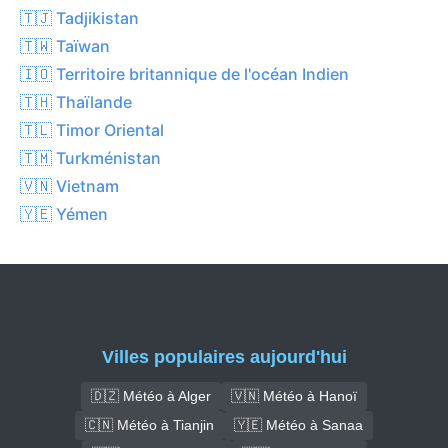
🇹🇯 Tadjikistan
🇹🇼 Taïwan
🇮🇴 Territoire britannique de l'océan Indien
🇹🇭 Thaïlande
🇹🇱 Timor Oriental
🇹🇲 Turkménistan
🇻🇳 Vietnam
🇾🇪 Yémen
Villes populaires aujourd'hui
🇩🇿 Météo à Alger
🇻🇳 Météo à Hanoï
🇨🇳 Météo à Tianjin
🇾🇪 Météo à Sanaa