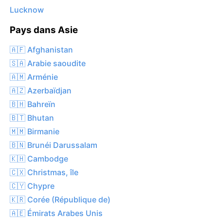
Lucknow
Pays dans Asie
🇦🇫 Afghanistan
🇸🇦 Arabie saoudite
🇦🇲 Arménie
🇦🇿 Azerbaïdjan
🇧🇭 Bahreïn
🇧🇹 Bhutan
🇲🇲 Birmanie
🇧🇳 Brunéi Darussalam
🇰🇭 Cambodge
🇨🇽 Christmas, île
🇨🇾 Chypre
🇰🇷 Corée (République de)
🇦🇪 Émirats Arabes Unis