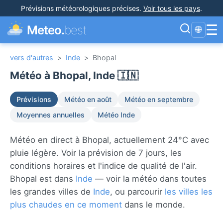
Prévisions météorologiques précises
.
Voir tous les pays
.
☰
Meteo.
best
🌐
vers d'autres
>
Inde
>
Bhopal
Météo à Bhopal, Inde 🇮🇳
Prévisions
Météo en août
Météo en septembre
Moyennes annuelles
Météo Inde
Météo en direct à Bhopal, actuellement 24°C avec
pluie légère. Voir la prévision de 7 jours, les
conditions horaires et l'indice de qualité de l'air.
Bhopal est dans
Inde
— voir la météo dans toutes
les grandes villes de
Inde
, ou parcourir
les villes les
plus chaudes en ce moment
dans le monde.