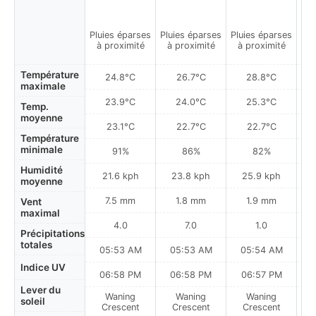
Pluies éparses
Pluies éparses
Pluies éparses
Pa
à proximité
à proximité
à proximité
Température
24.8°C
26.7°C
28.8°C
maximale
23.9°C
24.0°C
25.3°C
Temp.
moyenne
23.1°C
22.7°C
22.7°C
Température
minimale
91%
86%
82%
Humidité
21.6 kph
23.8 kph
25.9 kph
moyenne
7.5 mm
1.8 mm
1.9 mm
Vent
maximal
4.0
7.0
1.0
Précipitations
totales
05:53 AM
05:53 AM
05:54 AM
0
Indice UV
06:58 PM
06:58 PM
06:57 PM
Lever du
Waning
Waning
Waning
N
soleil
Crescent
Crescent
Crescent