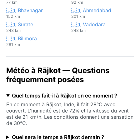
77 km
92 km
🇮🇳 Bhavnagar
🇮🇳 Ahmedabad
152 km
201 km
🇮🇳 Surate
🇮🇳 Vadodara
243 km
248 km
🇮🇳 Bilimora
281 km
Météo à Rājkot — Questions
fréquemment posées
Quel temps fait-il à Rājkot en ce moment ?
En ce moment à Rājkot, Inde, il fait 28°C avec
couvert. L'humidité est de 72% et la vitesse du vent
est de 21 km/h. Les conditions donnent une sensation
de 30°C.
Quel sera le temps à Rājkot demain ?