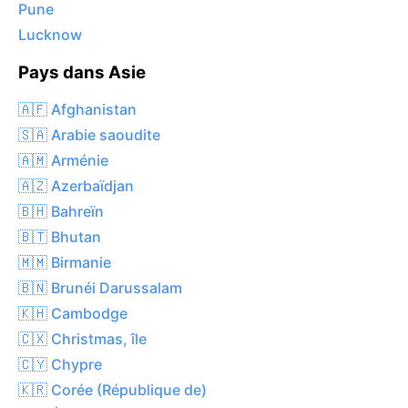
Pune
Lucknow
Pays dans Asie
🇦🇫 Afghanistan
🇸🇦 Arabie saoudite
🇦🇲 Arménie
🇦🇿 Azerbaïdjan
🇧🇭 Bahreïn
🇧🇹 Bhutan
🇲🇲 Birmanie
🇧🇳 Brunéi Darussalam
🇰🇭 Cambodge
🇨🇽 Christmas, île
🇨🇾 Chypre
🇰🇷 Corée (République de)