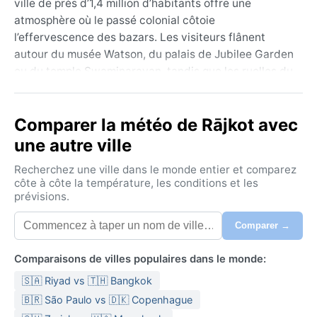
ville de près d’1,4 million d’habitants offre une
atmosphère où le passé colonial côtoie
l’effervescence des bazars. Les visiteurs flânent
autour du musée Watson, du palais de Jubilee Garden
ou du temple Swaminarayan, tandis que les ruelles du
marché regorgent de textiles brodés et d’épices. La
géographie, un plateau aride parsemé de collines
Comparer la météo de Rājkot avec
douces, contraste avec les couleurs vives des
festivals locaux comme le Navratri. Ici, le rythme de
une autre ville
vie pulse au son des dhols et des odeurs de street-
Recherchez une ville dans le monde entier et comparez
food.
côte à côte la température, les conditions et les
prévisions.
Sous la classification Köppen BSh, Rājkot subit un
climat semi-aride chaud. Les étés, de mars à juin,
Comparer →
sont torrides : les températures dépassent souvent
40 °C avec un soleil implacable. L’humidité reste
Comparaisons de villes populaires dans le monde:
modérée, mais la chaleur accable. La mousson, de
🇸🇦 Riyad vs 🇹🇭 Bangkok
juin à septembre, apporte des pluies irrégulières –
parfois des orages violents – qui rafraîchissent l’air
🇧🇷 São Paulo vs 🇩🇰 Copenhague
sans le rendre lourd. Les hivers, de novembre à