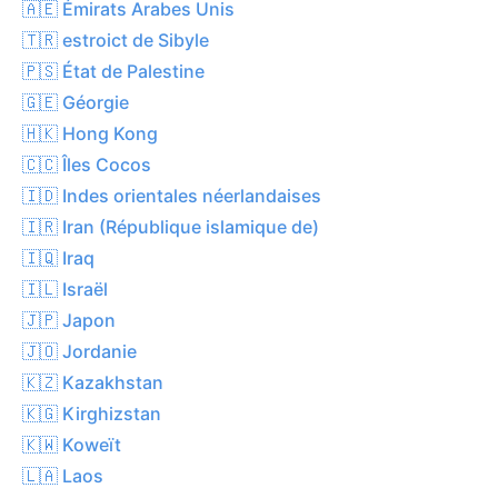
🇦🇪 Émirats Arabes Unis
🇹🇷 estroict de Sibyle
🇵🇸 État de Palestine
🇬🇪 Géorgie
🇭🇰 Hong Kong
🇨🇨 Îles Cocos
🇮🇩 Indes orientales néerlandaises
🇮🇷 Iran (République islamique de)
🇮🇶 Iraq
🇮🇱 Israël
🇯🇵 Japon
🇯🇴 Jordanie
🇰🇿 Kazakhstan
🇰🇬 Kirghizstan
🇰🇼 Koweït
🇱🇦 Laos