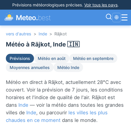
Prévisions météorologiques précises
.
Voir tous les pays
.
☰
Meteo.
best
🌐
vers d'autres
>
Inde
>
Rājkot
Météo à Rājkot, Inde 🇮🇳
Prévisions
Météo en août
Météo en septembre
Moyennes annuelles
Météo Inde
Météo en direct à Rājkot, actuellement 28°C avec
couvert. Voir la prévision de 7 jours, les conditions
horaires et l'indice de qualité de l'air. Rājkot est
dans
Inde
— voir la météo dans toutes les grandes
villes de
Inde
, ou parcourir
les villes les plus
chaudes en ce moment
dans le monde.