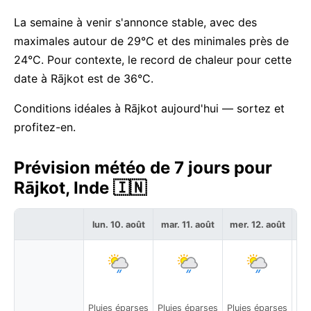
La semaine à venir s'annonce stable, avec des
maximales autour de 29°C et des minimales près de
24°C. Pour contexte, le record de chaleur pour cette
date à Rājkot est de 36°C.
Conditions idéales à Rājkot aujourd'hui — sortez et
profitez-en.
Prévision météo de 7 jours pour
Rājkot, Inde 🇮🇳
lun. 10. août
mar. 11. août
mer. 12. août
je
Pluies éparses
Pluies éparses
Pluies éparses
Pa