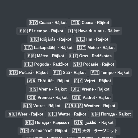
🇲🇾
🇮🇩
Cuaca · Rājkot
Cuaca · Rājkot
🇪🇸
🇹🇷
El tiempo · Rājkot
Hava durumu · Rājkot
🇭🇺
🇪🇪
Időjárás · Rājkot
Ilm · Rājkot
🇱🇻
🇮🇹
Laikapstākļi · Rājkot
Meteo · Rājkot
🇫🇷
🇱🇹
Météo · Rājkot
Oras · Radžkotas
🇵🇱
🇸🇰
Pogoda · Radźkot
Počasie · Rājkot
🇨🇿
🇫🇮
🇵🇹
Počasí · Rājkot
Sää · Rajkot
Tempo · Rajkot
🇻🇳
🇩🇰
Thời tiết · Rājkot
Vejret · Rājkot
🇷🇸
🇸🇮
Vreme · Rājkot
Vreme · Rājkot
🇷🇴
🇸🇪
Vremea · Rajkot
Vädret · Rajkot
🇳🇴
🇬🇧🇺🇸
Været · Rājkot
Weather · Rajkot
🇳🇱
🇩🇪
🇺🇦
Weer · Rajkot
Wetter · Rajkot
Погода · Rājkot
🇷🇺
🇸🇦
Погода · Раджкот
الطقس · Rājkot
🇹🇭
🇯🇵
สภาพอากาศ · Rājkot
天気 · ラージコット