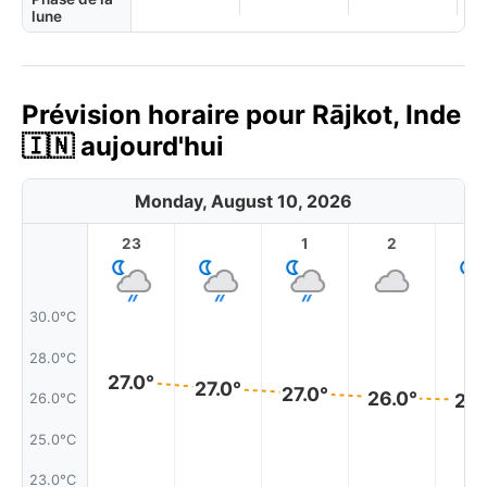
lune
Prévision horaire pour Rājkot, Inde
🇮🇳 aujourd'hui
Monday, August 10, 2026
23
1
2
3
30.0°C
28.0°C
27.0°
27.0°
27.0°
26.0°
26.
26.0°C
25.0°C
23.0°C