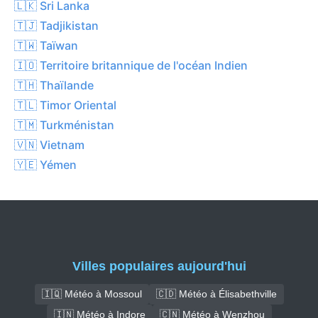
🇱🇰 Sri Lanka
🇹🇯 Tadjikistan
🇹🇼 Taïwan
🇮🇴 Territoire britannique de l'océan Indien
🇹🇭 Thaïlande
🇹🇱 Timor Oriental
🇹🇲 Turkménistan
🇻🇳 Vietnam
🇾🇪 Yémen
Villes populaires aujourd'hui
🇮🇶 Météo à Mossoul
🇨🇩 Météo à Élisabethville
🇮🇳 Météo à Indore
🇨🇳 Météo à Wenzhou