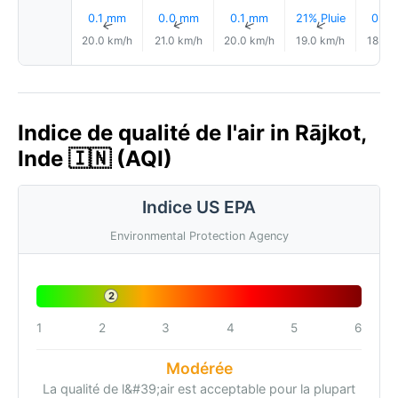
0.1 mm
0.0 mm
0.1 mm
21% Pluie
0.0
↑
↑
↑
↑
20.0 km/h
21.0 km/h
20.0 km/h
19.0 km/h
18.0 
Indice de qualité de l'air in Rājkot,
Inde 🇮🇳 (AQI)
Indice US EPA
Environmental Protection Agency
2
1
2
3
4
5
6
Modérée
La qualité de l&#39;air est acceptable pour la plupart