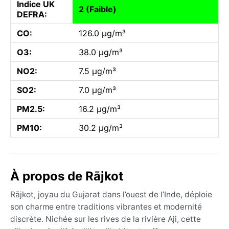
Indice UK
2 (Faible)
DEFRA:
CO:
126.0 µg/m³
O3:
38.0 µg/m³
NO2:
7.5 µg/m³
SO2:
7.0 µg/m³
PM2.5:
16.2 µg/m³
PM10:
30.2 µg/m³
À propos de Rājkot
Rājkot, joyau du Gujarat dans l’ouest de l’Inde, déploie
son charme entre traditions vibrantes et modernité
discrète. Nichée sur les rives de la rivière Aji, cette