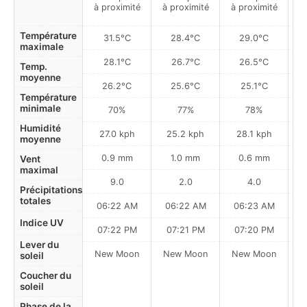
à proximité
à proximité
à proximité
Température
31.5°C
28.4°C
29.0°C
maximale
28.1°C
26.7°C
26.5°C
Temp.
moyenne
26.2°C
25.6°C
25.1°C
Température
minimale
70%
77%
78%
Humidité
27.0 kph
25.2 kph
28.1 kph
moyenne
0.9 mm
1.0 mm
0.6 mm
Vent
maximal
9.0
2.0
4.0
Précipitations
totales
06:22 AM
06:22 AM
06:23 AM
0
Indice UV
07:22 PM
07:21 PM
07:20 PM
Lever du
New Moon
New Moon
New Moon
N
soleil
Coucher du
soleil
Phase de la