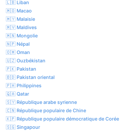
🇱🇧 Liban
🇲🇴 Macao
🇲🇾 Malaisie
🇲🇻 Maldives
🇲🇳 Mongolie
🇳🇵 Népal
🇴🇲 Oman
🇺🇿 Ouzbékistan
🇵🇰 Pakistan
🇧🇩 Pakistan oriental
🇵🇭 Philippines
🇶🇦 Qatar
🇸🇾 République arabe syrienne
🇨🇳 République populaire de Chine
🇰🇵 République populaire démocratique de Corée
🇸🇬 Singapour