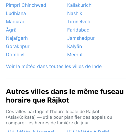
une lumière unique, idéale pour les amateurs de
Pimpri Chinchwad
Kallakurichi
météo et de culture.
Ludhiana
Nashik
Madurai
Tirunelveli
Āgrā
Faridabad
Najafgarh
Jamshedpur
Gorakhpur
Kalyān
Dombivli
Meerut
Voir la météo dans toutes les villes de Inde
Autres villes dans le même fuseau
horaire que Rājkot
Ces villes partagent l'heure locale de Rājkot
(Asia/Kolkata) — utile pour planifier des appels ou
comparer les heures de lumière du jour.
🇮🇳 Météo à Mumbai
🇮🇳 Météo à Delhi