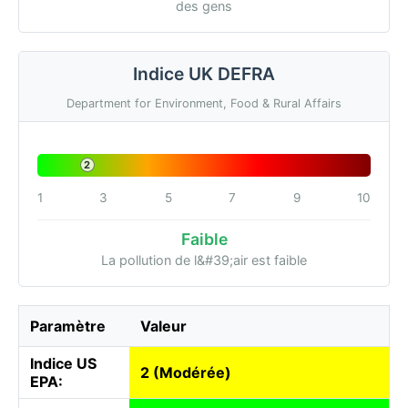
des gens
Indice UK DEFRA
Department for Environment, Food & Rural Affairs
2
1
3
5
7
9
10
Faible
La pollution de l&#39;air est faible
Paramètre
Valeur
Indice US
2 (Modérée)
EPA: