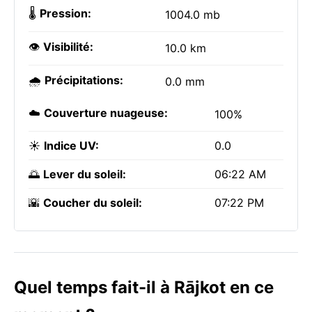
🌡️
Pression:
1004.0 mb
👁️
Visibilité:
10.0 km
🌧️
Précipitations:
0.0 mm
☁️
Couverture nuageuse:
100%
☀️
Indice UV:
0.0
🌅
Lever du soleil:
06:22 AM
🌇
Coucher du soleil:
07:22 PM
Quel temps fait-il à Rājkot en ce