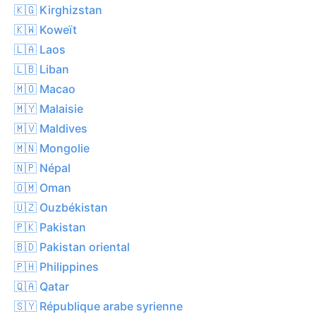
🇰🇬 Kirghizstan
🇰🇼 Koweït
🇱🇦 Laos
🇱🇧 Liban
🇲🇴 Macao
🇲🇾 Malaisie
🇲🇻 Maldives
🇲🇳 Mongolie
🇳🇵 Népal
🇴🇲 Oman
🇺🇿 Ouzbékistan
🇵🇰 Pakistan
🇧🇩 Pakistan oriental
🇵🇭 Philippines
🇶🇦 Qatar
🇸🇾 République arabe syrienne