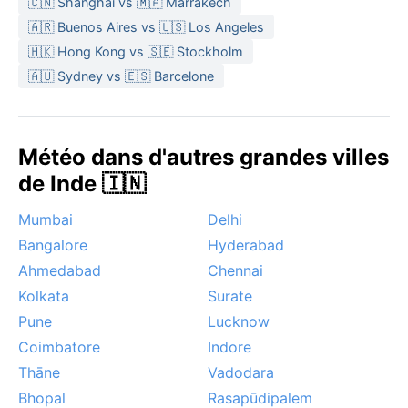
🇨🇳 Shanghai vs 🇲🇦 Marrakech
🇦🇷 Buenos Aires vs 🇺🇸 Los Angeles
Le meilleur moment pour visiter Kulti d’un point de vue
météorologique est l’hiver, de novembre à février,
🇭🇰 Hong Kong vs 🇸🇪 Stockholm
quand le ciel est dégagé et les températures
🇦🇺 Sydney vs 🇪🇸 Barcelone
clémentes. Un phénomène notable est le *loo*, ces
vents chauds et poussiéreux qui soufflent en mai et
juin, rendant l’air étouffant avant les pluies. La
Météo dans d'autres grandes villes
mousson, bien que rafraîchissante, peut provoquer
de Inde 🇮🇳
des inondations localisées. Évitez les étés
caniculaires sauf si vous supportez la chaleur
Mumbai
Delhi
extrême.
Bangalore
Hyderabad
Ahmedabad
Chennai
Kolkata
Surate
Pune
Lucknow
Coimbatore
Indore
Thāne
Vadodara
Bhopal
Rasapūdipalem