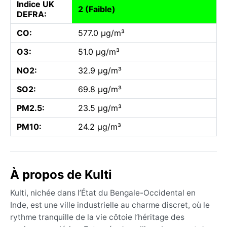
Indice UK
2 (Faible)
DEFRA:
CO:
577.0 µg/m³
O3:
51.0 µg/m³
NO2:
32.9 µg/m³
SO2:
69.8 µg/m³
PM2.5:
23.5 µg/m³
PM10:
24.2 µg/m³
À propos de Kulti
Kulti, nichée dans l’État du Bengale-Occidental en
Inde, est une ville industrielle au charme discret, où le
rythme tranquille de la vie côtoie l’héritage des