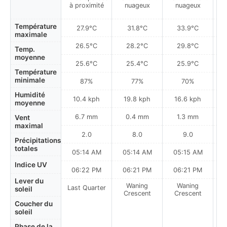
à proximité
nuageux
nuageux
Température
27.9°C
31.8°C
33.9°C
maximale
26.5°C
28.2°C
29.8°C
Temp.
moyenne
25.6°C
25.4°C
25.9°C
Température
minimale
87%
77%
70%
Humidité
10.4 kph
19.8 kph
16.6 kph
moyenne
6.7 mm
0.4 mm
1.3 mm
Vent
maximal
2.0
8.0
9.0
Précipitations
totales
05:14 AM
05:14 AM
05:15 AM
Indice UV
06:22 PM
06:21 PM
06:21 PM
Lever du
Waning
Waning
Last Quarter
soleil
Crescent
Crescent
Coucher du
soleil
Phase de la