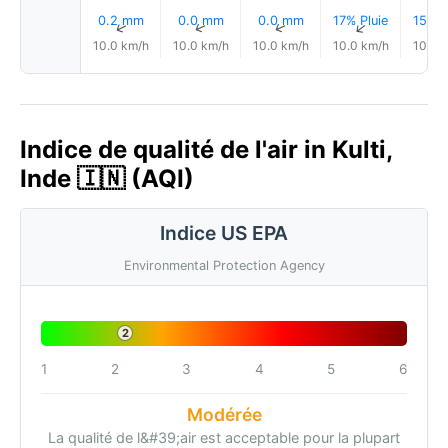
0.2 mm
0.0 mm
0.0 mm
17% Pluie
15% P
↑
↑
↑
↑
10.0 km/h
10.0 km/h
10.0 km/h
10.0 km/h
10.0 
Indice de qualité de l'air in Kulti,
Inde 🇮🇳 (AQI)
Indice US EPA
Environmental Protection Agency
2
1
2
3
4
5
6
Modérée
La qualité de l&#39;air est acceptable pour la plupart