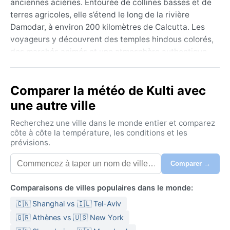
anciennes aciéries. Entourée de collines basses et de
terres agricoles, elle s’étend le long de la rivière
Damodar, à environ 200 kilomètres de Calcutta. Les
voyageurs y découvrent des temples hindous colorés,
des marchés animés et une atmosphère authentique,
loin des foules touristiques. La géographie plane et la
proximité du fleuve confèrent à Kulti une végétation
Comparer la météo de Kulti avec
luxuriante, typique des plaines du Gondwana.
une autre ville
Son climat, classé Aw (savane tropicale), se
caractérise par trois saisons distinctes. L’été, de mars
Recherchez une ville dans le monde entier et comparez
à juin, est torride, avec des températures dépassant
côte à côte la température, les conditions et les
prévisions.
40 °C et un air sec avant la mousson. L’hiver, de
novembre à février, est doux et agréable, oscillant
Comparer →
entre 10 et 25 °C. La mousson, de juin à septembre,
apporte des pluies abondantes (environ 1 200 mm par
Comparaisons de villes populaires dans le monde:
an) et une humidité élevée. Pour s’adapter, mieux vaut
🇨🇳 Shanghai vs 🇮🇱 Tel-Aviv
prévoir des vêtements légers en coton pour l’été, un
parapluie pour la mousson, et quelques pulls légers
🇬🇷 Athènes vs 🇺🇸 New York
pour les nuits d’hiver.