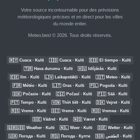
Votre source incontournable pour des prévisions
météorologiques précises et en direct pour les villes
du monde entier.
Meteo.best © 2026. Tous droits réservés.
🇲🇾
🇮🇩
🇪🇸
Cuaca · Kulti
Cuaca · Kulti
El tiempo · Kulti
🇹🇷
🇭🇺
Hava durumu · Kulti
Időjárás · Kulti
🇪🇪
🇱🇻
🇮🇹
Ilm · Kulti
Laikapstākļi · Kulti
Meteo · Kulti
🇫🇷
🇱🇹
🇵🇱
Météo · Kulti
Oras · Kulti
Pogoda · Kulti
🇸🇰
🇨🇿
🇫🇮
Počasie · Kulti
Počasí · Kulti
Sää · Kulti
🇵🇹
🇻🇳
🇩🇰
Tempo · Kulti
Thời tiết · Kulti
Vejret · Kulti
🇷🇸
🇸🇮
🇷🇴
Vreme · Kulti
Vreme · Kulti
Vremea · Kulti
🇸🇪
🇳🇴
Vädret · Kulti
Været · Kulti
🇬🇧🇺🇸
🇳🇱
🇩🇪
Weather · Kulti
Weer · Kulti
Wetter · Kulti
🇺🇦
🇷🇺
🇸🇦
Погода · Kulti
Погода · Култи
الطقس · Kulti