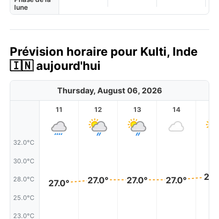
lune
Prévision horaire pour Kulti, Inde
🇮🇳 aujourd'hui
Thursday, August 06, 2026
11
12
13
14
1
32.0°C
30.0°C
28.
27.0°
27.0°
27.0°
28.0°C
27.0°
25.0°C
23.0°C