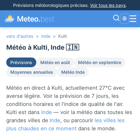
Prévisions météorologiques précises
.
Voir tous les pays
.
☰
Meteo.
best
🌐
vers d'autres
>
Inde
>
Kulti
Météo à Kulti, Inde 🇮🇳
Prévisions
Météo en août
Météo en septembre
Moyennes annuelles
Météo Inde
Météo en direct à Kulti, actuellement 27°C avec
averse légère. Voir la prévision de 7 jours, les
conditions horaires et l'indice de qualité de l'air.
Kulti est dans
Inde
— voir la météo dans toutes les
grandes villes de
Inde
, ou parcourir
les villes les
plus chaudes en ce moment
dans le monde.