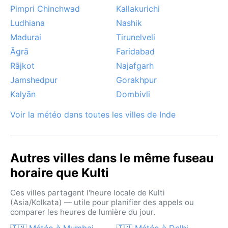
Pimpri Chinchwad
Kallakurichi
Ludhiana
Nashik
Madurai
Tirunelveli
Āgrā
Faridabad
Rājkot
Najafgarh
Jamshedpur
Gorakhpur
Kalyān
Dombivli
Voir la météo dans toutes les villes de Inde
Autres villes dans le même fuseau
horaire que Kulti
Ces villes partagent l'heure locale de Kulti
(Asia/Kolkata) — utile pour planifier des appels ou
comparer les heures de lumière du jour.
🇮🇳 Météo à Mumbai
🇮🇳 Météo à Delhi