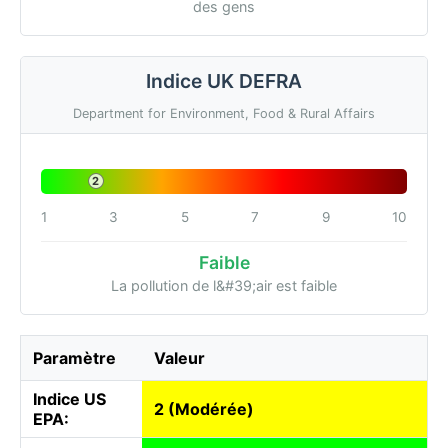
des gens
Indice UK DEFRA
Department for Environment, Food & Rural Affairs
2
1
3
5
7
9
10
Faible
La pollution de l&#39;air est faible
Paramètre
Valeur
Indice US
2 (Modérée)
EPA: