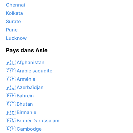
Chennai
Kolkata
Surate
Pune
Lucknow
Pays dans Asie
🇦🇫 Afghanistan
🇸🇦 Arabie saoudite
🇦🇲 Arménie
🇦🇿 Azerbaïdjan
🇧🇭 Bahreïn
🇧🇹 Bhutan
🇲🇲 Birmanie
🇧🇳 Brunéi Darussalam
🇰🇭 Cambodge