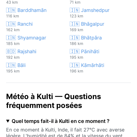
43 km
71 km
🇮🇳 Barddhamān
🇮🇳 Jamshedpur
116 km
123 km
🇮🇳 Ranchi
🇮🇳 Bhāgalpur
162 km
169 km
🇮🇳 Shyamnagar
🇮🇳 Bhātpāra
185 km
186 km
🇧🇩 Rajshahi
🇮🇳 Pānihāti
192 km
195 km
🇮🇳 Bāli
🇮🇳 Kāmārhāti
195 km
196 km
Météo à Kulti — Questions
fréquemment posées
Quel temps fait-il à Kulti en ce moment ?
En ce moment à Kulti, Inde, il fait 27°C avec averse
légère. L'humidité est de 84% et la vitesse du vent