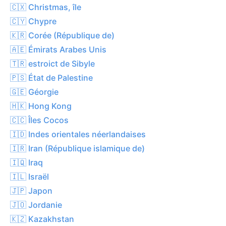
🇨🇽 Christmas, île
🇨🇾 Chypre
🇰🇷 Corée (République de)
🇦🇪 Émirats Arabes Unis
🇹🇷 estroict de Sibyle
🇵🇸 État de Palestine
🇬🇪 Géorgie
🇭🇰 Hong Kong
🇨🇨 Îles Cocos
🇮🇩 Indes orientales néerlandaises
🇮🇷 Iran (République islamique de)
🇮🇶 Iraq
🇮🇱 Israël
🇯🇵 Japon
🇯🇴 Jordanie
🇰🇿 Kazakhstan