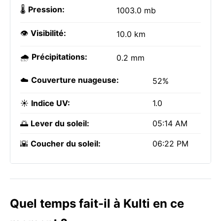
🌡️
Pression:
1003.0 mb
👁️
Visibilité:
10.0 km
🌧️
Précipitations:
0.2 mm
☁️
Couverture nuageuse:
52%
☀️
Indice UV:
1.0
🌅
Lever du soleil:
05:14 AM
🌇
Coucher du soleil:
06:22 PM
Quel temps fait-il à Kulti en ce