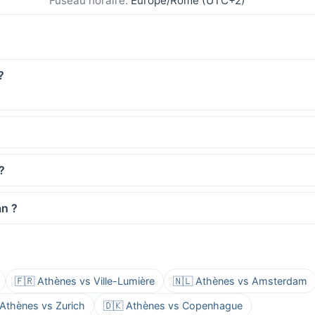
Fuseau horaire:
Europe/Rome (UTC+2)
?
?
an ?
🇫🇷 Athènes vs Ville-Lumière
🇳🇱 Athènes vs Amsterdam
 Athènes vs Zurich
🇩🇰 Athènes vs Copenhague