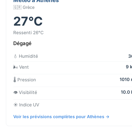
🇬🇷 Grèce
27°C
Ressenti 26°C
Dégagé
💧 Humidité
3
9 
🌬️ Vent
1010
🌡️ Pression
10.0
👁️ Visibilité
☀️ Indice UV
Voir les prévisions complètes pour Athènes →