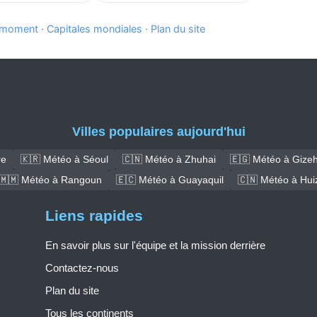
e moment
·
Capitales mondiales
·
Plan du site
Villes populaires aujourd'hui
re
🇰🇷 Météo à Séoul
🇨🇳 Météo à Zhuhai
🇪🇬 Météo à Gize
🇲🇲 Météo à Rangoun
🇪🇨 Météo à Guayaquil
🇨🇳 Météo à Hui
Liens rapides
En savoir plus sur l'équipe et la mission derrière
Contactez-nous
Plan du site
Tous les continents