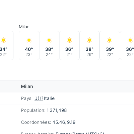
Milan
34°
40°
38°
36°
38°
39°
36
22°
23°
24°
21°
26°
22°
22°
Milan
Pays:
🇮🇹 Italie
Population:
1,371,498
Coordonnées:
45.46, 9.19