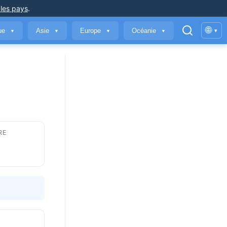
 les pays
.
🌐
que
Asie
Europe
Océanie
▾
▼
▼
▼
▼
RE