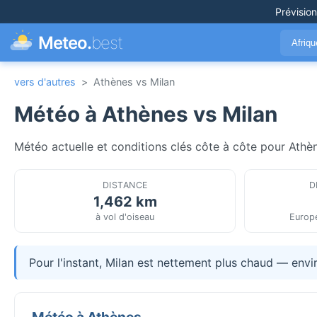
Prévisio
Meteo.
best
Afriq
vers d'autres
>
Athènes vs Milan
Météo à Athènes vs Milan
Météo actuelle et conditions clés côte à côte pour Athènes
DISTANCE
D
1,462 km
à vol d'oiseau
Europ
Pour l'instant, Milan est nettement plus chaud — envi
Météo à Athènes