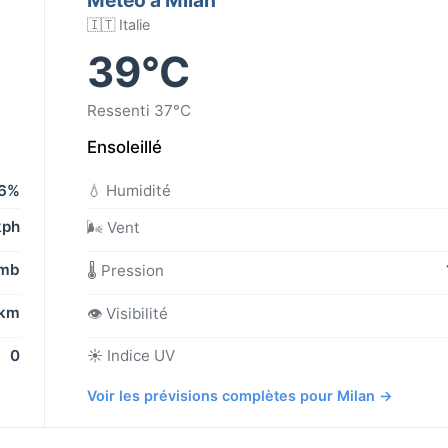
🇮🇹 Italie
39°C
Ressenti 37°C
Ensoleillé
6%
💧 Humidité
kph
🌬️ Vent
 mb
🌡️ Pression
 km
👁️ Visibilité
0
☀️ Indice UV
Voir les prévisions complètes pour Milan →