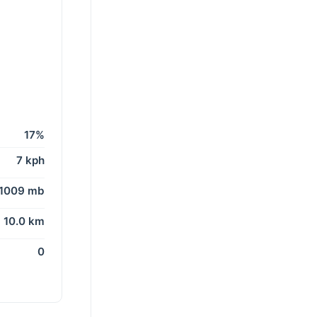
17%
7 kph
1009 mb
10.0 km
0