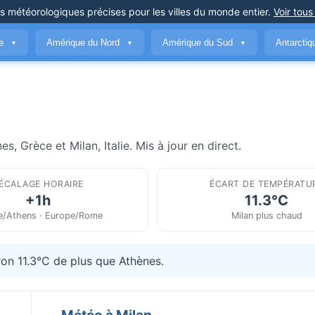
ns météorologiques précises
pour les villes du monde entier
.
Voir tous
ue
Amérique du Nord
Amérique du Sud
Antarcti
▼
▼
▼
, Grèce et Milan, Italie. Mis à jour en direct.
ÉCALAGE HORAIRE
ÉCART DE TEMPÉRATU
+1h
11.3°C
e/Athens · Europe/Rome
Milan plus chaud
ron 11.3°C de plus que Athènes.
Météo à Milan