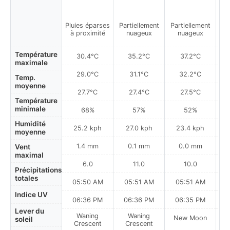
Pluies éparses
Partiellement
Partiellement
Pa
à proximité
nuageux
nuageux
Température
30.4°C
35.2°C
37.2°C
maximale
29.0°C
31.1°C
32.2°C
Temp.
moyenne
27.7°C
27.4°C
27.5°C
Température
minimale
68%
57%
52%
Humidité
25.2 kph
27.0 kph
23.4 kph
moyenne
1.4 mm
0.1 mm
0.0 mm
Vent
maximal
6.0
11.0
10.0
Précipitations
totales
05:50 AM
05:51 AM
05:51 AM
Indice UV
06:36 PM
06:36 PM
06:35 PM
Lever du
Waning
Waning
New Moon
N
soleil
Crescent
Crescent