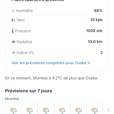
💧 Humidité
66%
10 kph
🌬️ Vent
1008 mb
🌡️ Pression
10.0 km
👁️ Visibilité
☀️ Indice UV
2
Voir les prévisions complètes pour Osaka →
En ce moment, Mumbai a 4.2°C de plus que Osaka.
Prévisions sur 7 jours
Mumbai