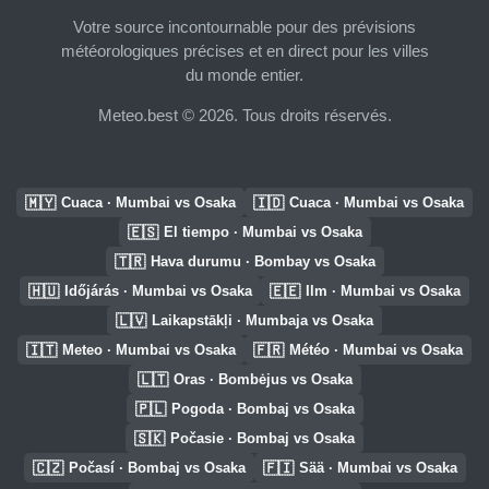
Votre source incontournable pour des prévisions
météorologiques précises et en direct pour les villes
du monde entier.
Meteo.best © 2026. Tous droits réservés.
🇲🇾
🇮🇩
Cuaca · Mumbai vs Osaka
Cuaca · Mumbai vs Osaka
🇪🇸
El tiempo · Mumbai vs Osaka
🇹🇷
Hava durumu · Bombay vs Osaka
🇭🇺
🇪🇪
Időjárás · Mumbai vs Osaka
Ilm · Mumbai vs Osaka
🇱🇻
Laikapstākļi · Mumbaja vs Osaka
🇮🇹
🇫🇷
Meteo · Mumbai vs Osaka
Météo · Mumbai vs Osaka
🇱🇹
Oras · Bombėjus vs Osaka
🇵🇱
Pogoda · Bombaj vs Osaka
🇸🇰
Počasie · Bombaj vs Osaka
🇨🇿
🇫🇮
Počasí · Bombaj vs Osaka
Sää · Mumbai vs Osaka