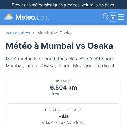
Prévisions météorologiques précises
.
Voir tous les pays
.
☰
Meteo.
best
🌐
vers d'autres
>
Mumbai vs Osaka
Météo à Mumbai vs Osaka
Météo actuelle et conditions clés côte à côte pour
Mumbai, Inde et Osaka, Japon. Mis à jour en direct.
DISTANCE
6,504 km
à vol d'oiseau
DÉCALAGE HORAIRE
-4h
Asia/Kolkata · Asia/Tokyo