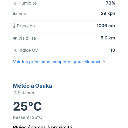
💧 Humidité
73%
29 kph
🌬️ Vent
1006 mb
🌡️ Pression
5.0 km
👁️ Visibilité
☀️ Indice UV
10
Voir les prévisions complètes pour Mumbai →
Météo à Osaka
🇯🇵 Japon
25°C
Ressenti 26°C
Pluies éparses à proximité