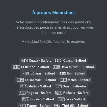
À propos Meteo.best
Votre source incontournable pour des prévisions
météorologiques précises et en direct pour les villes
du monde entier.
Meteo.best © 2026. Tous droits réservés.
🇲🇾
🇮🇩
Cuaca · Salford
Cuaca · Salford
🇪🇸
🇹🇷
El tiempo · Salford
Hava durumu · Salford
🇭🇺
🇪🇪
Időjárás · Salford
Ilm · Salford
🇱🇻
🇮🇹
Laikapstākļi · Salford
Meteo · Salford
🇫🇷
🇱🇹
Météo · Salford
Oras · Salfordas
🇵🇱
🇸🇰
Pogoda · Salford
Počasie · Salford
🇨🇿
🇫🇮
Počasí · Salford
Sää · Salford
🇵🇹
🇻🇳
Tempo · Salford
Thời tiết · Salford