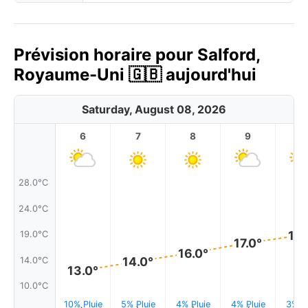
Prévision horaire pour Salford,
Royaume-Uni 🇬🇧 aujourd'hui
Saturday, August 08, 2026
6
7
8
9
1
28.0°C
24.0°C
19.
19.0°C
17.0°
16.0°
14.0°
14.0°C
13.0°
10.0°C
10% Pluie
5% Pluie
4% Pluie
4% Pluie
3% Pl