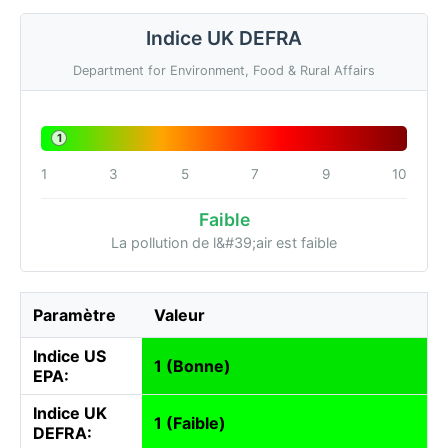
Indice UK DEFRA
Department for Environment, Food & Rural Affairs
1
1
3
5
7
9
10
Faible
La pollution de l&#39;air est faible
Paramètre
Valeur
Indice US
1 (Bonne)
EPA:
Indice UK
1 (Faible)
DEFRA: