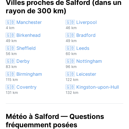
Villes proches de Salford (dans un
rayon de 300 km)
🇬🇧 Manchester
🇬🇧 Liverpool
4 km
46 km
🇬🇧 Birkenhead
🇬🇧 Bradford
49 km
49 km
🇬🇧 Sheffield
🇬🇧 Leeds
56 km
60 km
🇬🇧 Derby
🇬🇧 Nottingham
83 km
96 km
🇬🇧 Birmingham
🇬🇧 Leicester
115 km
122 km
🇬🇧 Coventry
🇬🇧 Kingston-upon-Hull
131 km
132 km
Météo à Salford — Questions
fréquemment posées