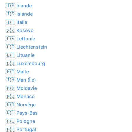
🇮🇪 Irlande
🇮🇸 Islande
🇮🇹 Italie
🇽🇰 Kosovo
🇱🇻 Lettonie
🇱🇮 Liechtenstein
🇱🇹 Lituanie
🇱🇺 Luxembourg
🇲🇹 Malte
🇮🇲 Man (Île)
🇲🇩 Moldavie
🇲🇨 Monaco
🇳🇴 Norvège
🇳🇱 Pays-Bas
🇵🇱 Pologne
🇵🇹 Portugal