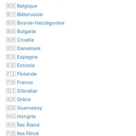
🇧🇪 Belgique
🇧🇾 Biélorussie
🇧🇦 Bosnie-Herzégovine
🇧🇬 Bulgarie
🇭🇷 Croatie
🇩🇰 Danemark
🇪🇸 Espagne
🇪🇪 Estonie
🇫🇮 Finlande
🇫🇷 France
🇬🇮 Gibraltar
🇬🇷 Grèce
🇬🇬 Guernesey
🇭🇺 Hongrie
🇦🇽 Îles Åland
🇫🇴 Iles Féroé