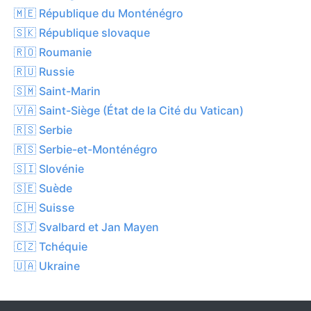
🇲🇪 République du Monténégro
🇸🇰 République slovaque
🇷🇴 Roumanie
🇷🇺 Russie
🇸🇲 Saint-Marin
🇻🇦 Saint-Siège (État de la Cité du Vatican)
🇷🇸 Serbie
🇷🇸 Serbie-et-Monténégro
🇸🇮 Slovénie
🇸🇪 Suède
🇨🇭 Suisse
🇸🇯 Svalbard et Jan Mayen
🇨🇿 Tchéquie
🇺🇦 Ukraine