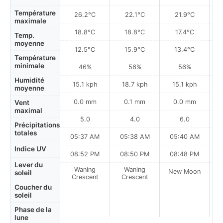
Température
26.2°C
22.1°C
21.9°C
maximale
18.8°C
18.8°C
17.4°C
Temp.
moyenne
12.5°C
15.9°C
13.4°C
Température
minimale
46%
56%
56%
Humidité
15.1 kph
18.7 kph
15.1 kph
moyenne
0.0 mm
0.1 mm
0.0 mm
Vent
maximal
5.0
4.0
6.0
Précipitations
totales
05:37 AM
05:38 AM
05:40 AM
0
Indice UV
08:52 PM
08:50 PM
08:48 PM
Lever du
Waning
Waning
New Moon
N
soleil
Crescent
Crescent
Coucher du
soleil
Phase de la
lune