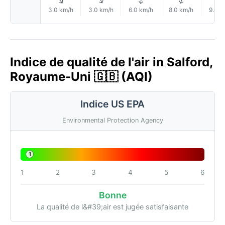
↑
↑
↑
↑
3.0 km/h
3.0 km/h
6.0 km/h
8.0 km/h
9.0 k
Indice de qualité de l'air in Salford,
Royaume-Uni 🇬🇧 (AQI)
Indice US EPA
Environmental Protection Agency
1
1
2
3
4
5
6
Bonne
La qualité de l&#39;air est jugée satisfaisante