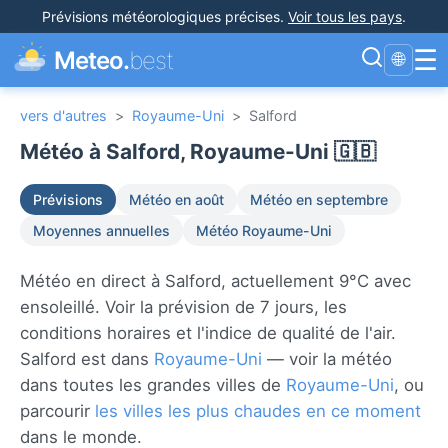
Prévisions météorologiques précises
.
Voir tous les pays
.
☰
Meteo.
best
🌐
vers d'autres
>
Royaume-Uni
>
Salford
Météo à Salford, Royaume-Uni 🇬🇧
Prévisions
Météo en août
Météo en septembre
Moyennes annuelles
Météo Royaume-Uni
Météo en direct à Salford, actuellement 9°C avec
ensoleillé. Voir la prévision de 7 jours, les
conditions horaires et l'indice de qualité de l'air.
Salford est dans
Royaume-Uni
— voir la météo
dans toutes les grandes villes de
Royaume-Uni
, ou
parcourir
les villes les plus chaudes en ce moment
dans le monde.