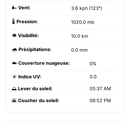
🌬️
Vent:
3.6 kph (123°)
🌡️
Pression:
1020.0 mb
👁️
Visibilité:
10.0 km
🌧️
Précipitations:
0.0 mm
☁️
Couverture nuageuse:
0%
☀️
Indice UV:
0.0
🌅
Lever du soleil:
05:37 AM
🌇
Coucher du soleil:
08:52 PM