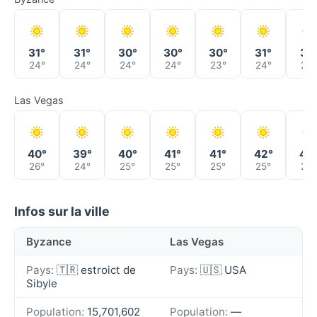
31°
31°
30°
30°
30°
31°
31°
24°
24°
24°
24°
23°
24°
24°
Las Vegas
40°
39°
40°
41°
41°
42°
42
26°
24°
25°
25°
25°
25°
26°
Infos sur la ville
Byzance
Las Vegas
Pays:
🇹🇷 estroict de
Pays:
🇺🇸 USA
Sibyle
Population:
15,701,602
Population:
—