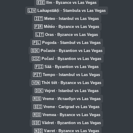
🇪🇪
Ilm · Byzance vs Las Vegas
🇱🇻
Laikapstākļi · Stambula vs Las Vegas
🇮🇹
Meteo · Istanbul vs Las Vegas
🇫🇷
Météo · Byzance vs Las Vegas
🇱🇹
Oras · Byzance vs Las Vegas
🇵🇱
Pogoda · Stambuł vs Las Vegas
🇸🇰
Počasie · Byzantion vs Las Vegas
🇨🇿
Počasí · Byzantion vs Las Vegas
🇫🇮
Sää · Byzantion vs Las Vegas
🇵🇹
Tempo · Istambul vs Las Vegas
🇻🇳
Thời tiết · Byzance vs Las Vegas
🇩🇰
Vejret · Istanbul vs Las Vegas
🇷🇸
Vreme · Истанбул vs Las Vegas
🇸🇮
Vreme · Carigrad vs Las Vegas
🇷🇴
Vremea · Byzance vs Las Vegas
🇸🇪
Vädret · Byzantion vs Las Vegas
🇳🇴
Været · Byzance vs Las Vegas