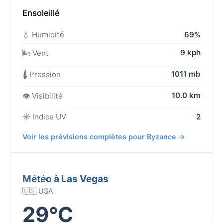
Ensoleillé
💧 Humidité
69%
9 kph
🌬️ Vent
1011 mb
🌡️ Pression
10.0 km
👁️ Visibilité
☀️ Indice UV
2
Voir les prévisions complètes pour Byzance →
Météo à Las Vegas
🇺🇸 USA
29°C