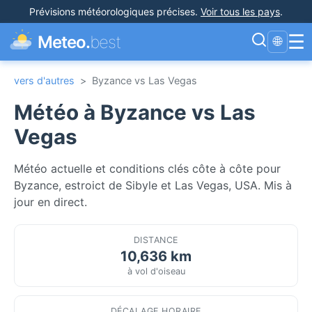
Prévisions météorologiques précises
.
Voir tous les pays
.
☰
Meteo.
best
🌐
vers d'autres
>
Byzance vs Las Vegas
Météo à Byzance vs Las
Vegas
Météo actuelle et conditions clés côte à côte pour
Byzance, estroict de Sibyle et Las Vegas, USA. Mis à
jour en direct.
DISTANCE
10,636 km
à vol d'oiseau
DÉCALAGE HORAIRE