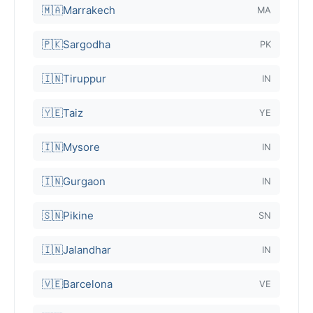
🇲🇦
Marrakech
MA
🇵🇰
Sargodha
PK
🇮🇳
Tiruppur
IN
🇾🇪
Taiz
YE
🇮🇳
Mysore
IN
🇮🇳
Gurgaon
IN
🇸🇳
Pikine
SN
🇮🇳
Jalandhar
IN
🇻🇪
Barcelona
VE