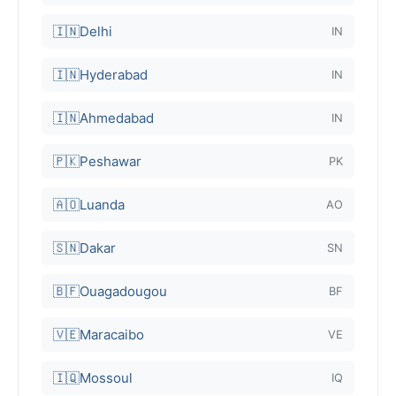
🇮🇳
Delhi
IN
🇮🇳
Hyderabad
IN
🇮🇳
Ahmedabad
IN
🇵🇰
Peshawar
PK
🇦🇴
Luanda
AO
🇸🇳
Dakar
SN
🇧🇫
Ouagadougou
BF
🇻🇪
Maracaibo
VE
🇮🇶
Mossoul
IQ