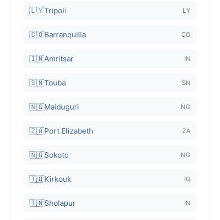
🇱🇾
Tripoli
LY
🇨🇴
Barranquilla
CO
🇮🇳
Amritsar
IN
🇸🇳
Touba
SN
🇳🇬
Maiduguri
NG
🇿🇦
Port Elizabeth
ZA
🇳🇬
Sokoto
NG
🇮🇶
Kirkouk
IQ
🇮🇳
Sholapur
IN