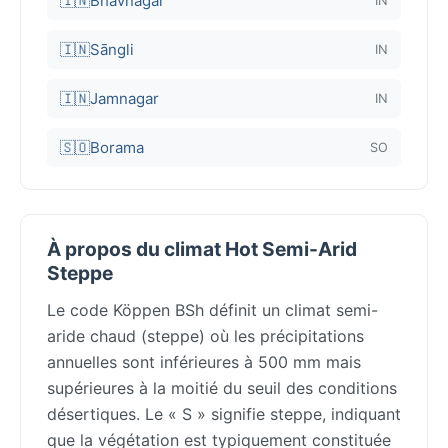
🇮🇳
Bhavnagar
IN
🇮🇳
Sāngli
IN
🇮🇳
Jamnagar
IN
🇸🇴
Borama
SO
À propos du climat Hot Semi-Arid
Steppe
Le code Köppen BSh définit un climat semi-
aride chaud (steppe) où les précipitations
annuelles sont inférieures à 500 mm mais
supérieures à la moitié du seuil des conditions
désertiques. Le « S » signifie steppe, indiquant
que la végétation est typiquement constituée