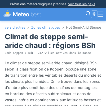
Prévisions météorologiques précises
.
Voir tous les pays
.
☰
Meteo.
best
🌐
vers d'autres
>
Zones climatiques
>
Hot Semi-Arid Steppe
Climat de steppe semi-
aride chaud : régions BSh
Code Köppen :
BSh
· 242 villes actives dans le monde
Le climat de steppe semi-aride chaud, désigné BSh
selon la classification de Köppen, occupe une zone
de transition entre les véritables déserts du monde et
les climats plus humides. On le trouve dans les zones
d'ombre pluviométrique des chaînes de montagnes,
en bordure des déserts subtropicaux et dans de
vastes intérieurs continentaux aux latitudes basses et
moyennes. Les régions notables incluent le Sahel au