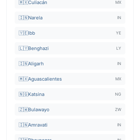
🇲🇽
Culiacán
MX
🇮🇳
Narela
IN
🇾🇪
Ibb
YE
🇱🇾
Benghazi
LY
🇮🇳
Aligarh
IN
🇲🇽
Aguascalientes
MX
🇳🇬
Katsina
NG
🇿🇼
Bulawayo
ZW
🇮🇳
Amravati
IN