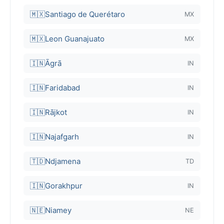
🇲🇽
Santiago de Querétaro
MX
🇲🇽
Leon Guanajuato
MX
🇮🇳
Āgrā
IN
🇮🇳
Faridabad
IN
🇮🇳
Rājkot
IN
🇮🇳
Najafgarh
IN
🇹🇩
Ndjamena
TD
🇮🇳
Gorakhpur
IN
🇳🇪
Niamey
NE