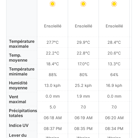
Ensoleillé
Ensoleillé
Ensoleillé
Av
Température
27.7°C
29.9°C
28.4°C
maximale
22.2°C
22.8°C
20.6°C
Temp.
moyenne
18.4°C
17.0°C
13.3°C
Température
minimale
88%
80%
64%
Humidité
13.0 kph
25.2 kph
16.9 kph
moyenne
0.0 mm
1.9 mm
0.0 mm
Vent
maximal
5.0
7.0
7.0
Précipitations
totales
06:18 AM
06:19 AM
06:20 AM
Indice UV
08:37 PM
08:35 PM
08:34 PM
Lever du