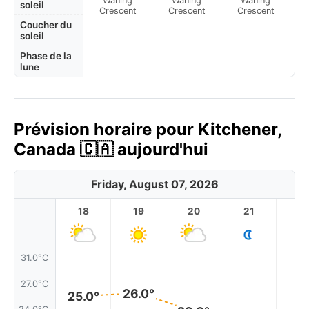
Waning
Waning
Waning
N
soleil
Crescent
Crescent
Crescent
Coucher du
soleil
Phase de la
lune
Prévision horaire pour Kitchener,
Canada 🇨🇦 aujourd'hui
Friday, August 07, 2026
18
19
20
21
2
31.0°C
27.0°C
26.0°
25.0°