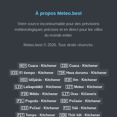
À propos Meteo.best
Votre source incontournable pour des prévisions
météorologiques précises et en direct pour les villes
du monde entier.
Meteo.best © 2026. Tous droits réservés.
🇲🇾
🇮🇩
Cuaca · Kitchener
Cuaca · Kitchener
🇪🇸
🇹🇷
El tiempo · Kitchener
Hava durumu · Kitchener
🇭🇺
🇪🇪
Időjárás · Kitchener
Ilm · Kitchener
🇱🇻
🇮🇹
Laikapstākļi · Kitchener
Meteo · Kitchener
🇫🇷
🇱🇹
Météo · Kitchener
Oras · Kičeneris
🇵🇱
🇸🇰
Pogoda · Kitchener
Počasie · Kitchener
🇨🇿
🇫🇮
Počasí · Kitchener
Sää · Kitchener
🇵🇹
🇻🇳
Tempo · Kitchener
Thời tiết · Kitchener