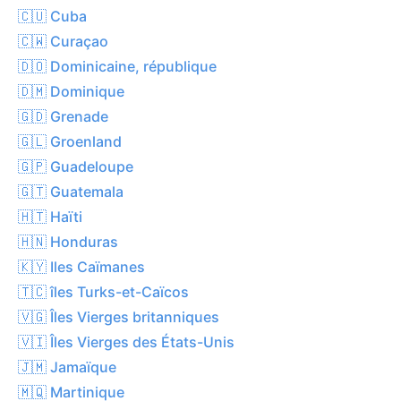
🇨🇺 Cuba
🇨🇼 Curaçao
🇩🇴 Dominicaine, république
🇩🇲 Dominique
🇬🇩 Grenade
🇬🇱 Groenland
🇬🇵 Guadeloupe
🇬🇹 Guatemala
🇭🇹 Haïti
🇭🇳 Honduras
🇰🇾 Iles Caïmanes
🇹🇨 îles Turks-et-Caïcos
🇻🇬 Îles Vierges britanniques
🇻🇮 Îles Vierges des États-Unis
🇯🇲 Jamaïque
🇲🇶 Martinique