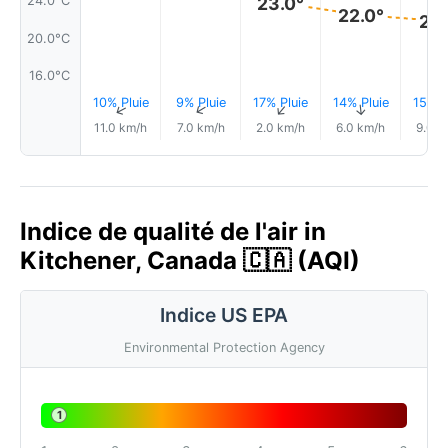
24.0°C
23.0°
22.0°
21.
20.0°C
16.0°C
10% Pluie
9% Pluie
17% Pluie
14% Pluie
15% P
↑
↑
↑
↑
11.0 km/h
7.0 km/h
2.0 km/h
6.0 km/h
9.0 k
Indice de qualité de l'air in
Kitchener, Canada 🇨🇦 (AQI)
Indice US EPA
Environmental Protection Agency
1