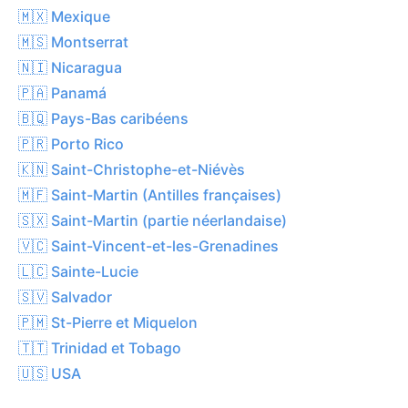
🇲🇽 Mexique
🇲🇸 Montserrat
🇳🇮 Nicaragua
🇵🇦 Panamá
🇧🇶 Pays-Bas caribéens
🇵🇷 Porto Rico
🇰🇳 Saint-Christophe-et-Niévès
🇲🇫 Saint-Martin (Antilles françaises)
🇸🇽 Saint-Martin (partie néerlandaise)
🇻🇨 Saint-Vincent-et-les-Grenadines
🇱🇨 Sainte-Lucie
🇸🇻 Salvador
🇵🇲 St-Pierre et Miquelon
🇹🇹 Trinidad et Tobago
🇺🇸 USA