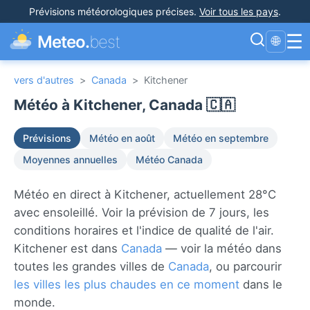
Prévisions météorologiques précises
.
Voir tous les pays
.
☰
Meteo.
best
🌐
vers d'autres
>
Canada
>
Kitchener
Météo à Kitchener, Canada 🇨🇦
Prévisions
Météo en août
Météo en septembre
Moyennes annuelles
Météo Canada
Météo en direct à Kitchener, actuellement 28°C
avec ensoleillé. Voir la prévision de 7 jours, les
conditions horaires et l'indice de qualité de l'air.
Kitchener est dans
Canada
— voir la météo dans
toutes les grandes villes de
Canada
, ou parcourir
les villes les plus chaudes en ce moment
dans le
monde.