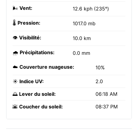
🌬️
Vent:
12.6 kph (235°)
🌡️
Pression:
1017.0 mb
👁️
Visibilité:
10.0 km
🌧️
Précipitations:
0.0 mm
☁️
Couverture nuageuse:
10%
☀️
Indice UV:
2.0
🌅
Lever du soleil:
06:18 AM
🌇
Coucher du soleil:
08:37 PM