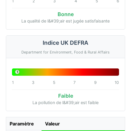
1
2
3
4
5
6
Bonne
La qualité de l&#39;air est jugée satisfaisante
Indice UK DEFRA
Department for Environment, Food & Rural Affairs
1
1
3
5
7
9
10
Faible
La pollution de l&#39;air est faible
Paramètre
Valeur