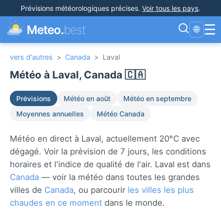
Prévisions météorologiques précises
.
Voir tous les pays
.
☰
Meteo.
best
🌐
vers d'autres
>
Canada
>
Laval
Météo à Laval, Canada 🇨🇦
Prévisions
Météo en août
Météo en septembre
Moyennes annuelles
Météo Canada
Météo en direct à Laval, actuellement 20°C avec
dégagé. Voir la prévision de 7 jours, les conditions
horaires et l'indice de qualité de l'air. Laval est dans
Canada
— voir la météo dans toutes les grandes
villes de
Canada
, ou parcourir
les villes les plus
chaudes en ce moment
dans le monde.