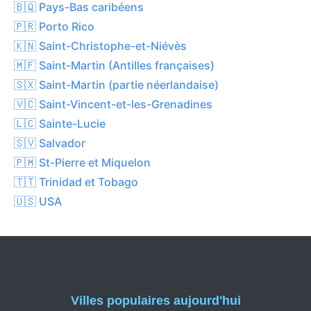
🇧🇶 Pays-Bas caribéens
🇵🇷 Porto Rico
🇰🇳 Saint-Christophe-et-Niévès
🇲🇫 Saint-Martin (Antilles françaises)
🇸🇽 Saint-Martin (partie néerlandaise)
🇻🇨 Saint-Vincent-et-les-Grenadines
🇱🇨 Sainte-Lucie
🇸🇻 Salvador
🇵🇲 St-Pierre et Miquelon
🇹🇹 Trinidad et Tobago
🇺🇸 USA
Villes populaires aujourd'hui