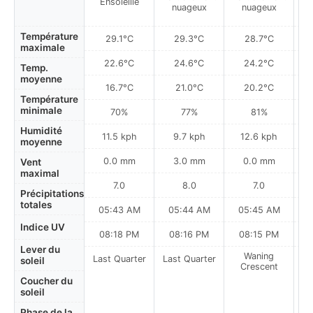
Ensoleillé
nuageux
nuageux
à
Température
29.1°C
29.3°C
28.7°C
maximale
22.6°C
24.6°C
24.2°C
Temp.
moyenne
16.7°C
21.0°C
20.2°C
Température
minimale
70%
77%
81%
Humidité
11.5 kph
9.7 kph
12.6 kph
moyenne
0.0 mm
3.0 mm
0.0 mm
Vent
maximal
7.0
8.0
7.0
Précipitations
totales
05:43 AM
05:44 AM
05:45 AM
Indice UV
08:18 PM
08:16 PM
08:15 PM
Lever du
Waning
Last Quarter
Last Quarter
soleil
Crescent
Coucher du
soleil
Phase de la