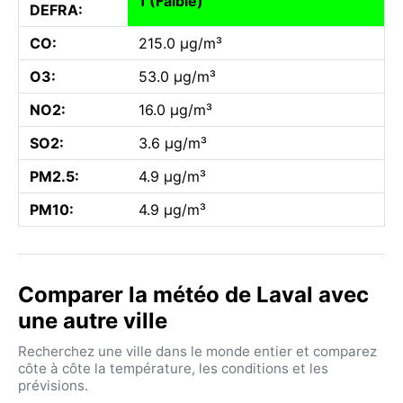
1 (Faible)
DEFRA:
CO:
215.0 µg/m³
O3:
53.0 µg/m³
NO2:
16.0 µg/m³
SO2:
3.6 µg/m³
PM2.5:
4.9 µg/m³
PM10:
4.9 µg/m³
Comparer la météo de Laval avec
une autre ville
Recherchez une ville dans le monde entier et comparez
côte à côte la température, les conditions et les
prévisions.