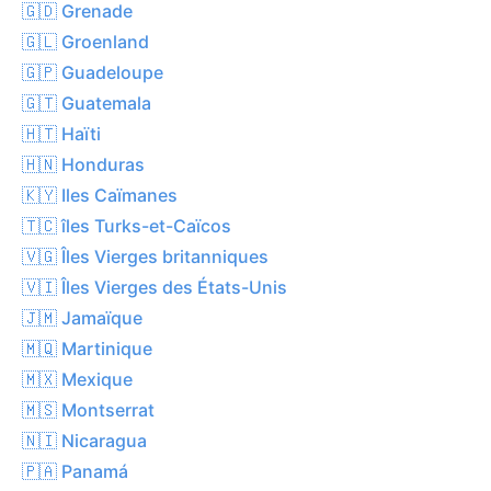
🇬🇩 Grenade
🇬🇱 Groenland
🇬🇵 Guadeloupe
🇬🇹 Guatemala
🇭🇹 Haïti
🇭🇳 Honduras
🇰🇾 Iles Caïmanes
🇹🇨 îles Turks-et-Caïcos
🇻🇬 Îles Vierges britanniques
🇻🇮 Îles Vierges des États-Unis
🇯🇲 Jamaïque
🇲🇶 Martinique
🇲🇽 Mexique
🇲🇸 Montserrat
🇳🇮 Nicaragua
🇵🇦 Panamá