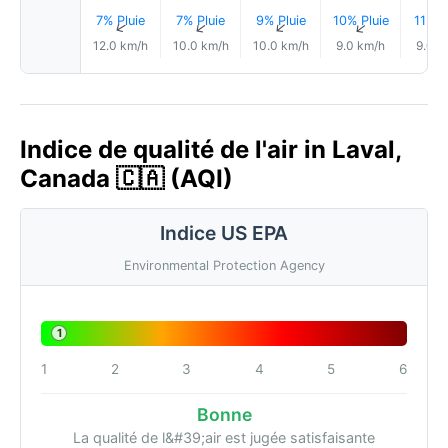
7% Pluie
7% Pluie
9% Pluie
10% Pluie
11% P
↑
↑
↑
↑
12.0 km/h
10.0 km/h
10.0 km/h
9.0 km/h
9.0 k
Indice de qualité de l'air in Laval,
Canada 🇨🇦 (AQI)
Indice US EPA
Environmental Protection Agency
1
1
2
3
4
5
6
Bonne
La qualité de l&#39;air est jugée satisfaisante