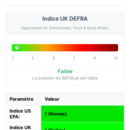
Indice UK DEFRA
Department for Environment, Food & Rural Affairs
1
1
3
5
7
9
10
Faible
La pollution de l&#39;air est faible
Paramètre
Valeur
Indice US
1 (Bonne)
EPA:
Indice UK