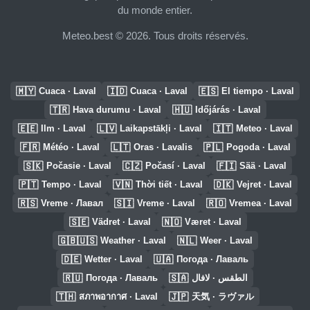
du monde entier.
Meteo.best © 2026. Tous droits réservés.
🇲🇾
🇮🇩
🇪🇸
Cuaca · Laval
Cuaca · Laval
El tiempo · Laval
🇹🇷
🇭🇺
Hava durumu · Laval
Időjárás · Laval
🇪🇪
🇱🇻
🇮🇹
Ilm · Laval
Laikapstākļi · Laval
Meteo · Laval
🇫🇷
🇱🇹
🇵🇱
Météo · Laval
Oras · Lavalis
Pogoda · Laval
🇸🇰
🇨🇿
🇫🇮
Počasie · Laval
Počasí · Laval
Sää · Laval
🇵🇹
🇻🇳
🇩🇰
Tempo · Laval
Thời tiết · Laval
Vejret · Laval
🇷🇸
🇸🇮
🇷🇴
Vreme · Лавал
Vreme · Laval
Vremea · Laval
🇸🇪
🇳🇴
Vädret · Laval
Været · Laval
🇬🇧🇺🇸
🇳🇱
Weather · Laval
Weer · Laval
🇩🇪
🇺🇦
Wetter · Laval
Погода · Лаваль
🇷🇺
🇸🇦
Погода · Лаваль
الطقس · لافال
🇹🇭
🇯🇵
สภาพอากาศ · Laval
天気 · ラヴァル