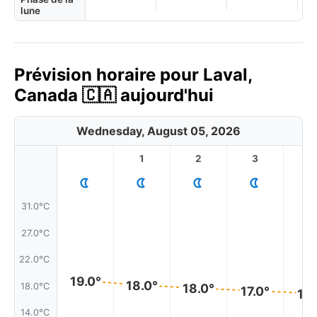
lune
Prévision horaire pour Laval,
Canada 🇨🇦 aujourd'hui
Wednesday, August 05, 2026
1
2
3
4
31.0°C
27.0°C
22.0°C
19.0°
18.0°
18.0°C
18.0°
17.0°
17.
14.0°C