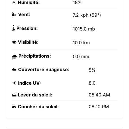
💧
Humidité:
18%
🌬️
Vent:
7.2 kph (59°)
🌡️
Pression:
1015.0 mb
👁️
Visibilité:
10.0 km
🌧️
Précipitations:
0.0 mm
☁️
Couverture nuageuse:
5%
☀️
Indice UV:
8.0
🌅
Lever du soleil:
05:40 AM
🌇
Coucher du soleil:
08:10 PM