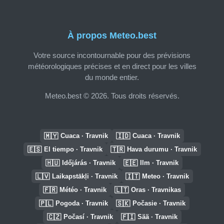
À propos Meteo.best
Votre source incontournable pour des prévisions
météorologiques précises et en direct pour les villes
du monde entier.
Meteo.best © 2026. Tous droits réservés.
🇲🇾
🇮🇩
Cuaca · Travnik
Cuaca · Travnik
🇪🇸
🇹🇷
El tiempo · Travnik
Hava durumu · Travnik
🇭🇺
🇪🇪
Időjárás · Travnik
Ilm · Travnik
🇱🇻
🇮🇹
Laikapstākļi · Travnik
Meteo · Travnik
🇫🇷
🇱🇹
Météo · Travnik
Oras · Travnikas
🇵🇱
🇸🇰
Pogoda · Travnik
Počasie · Travnik
🇨🇿
🇫🇮
Počasí · Travnik
Sää · Travnik