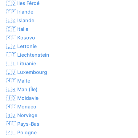
🇫🇴 Iles Féroé
🇮🇪 Irlande
🇮🇸 Islande
🇮🇹 Italie
🇽🇰 Kosovo
🇱🇻 Lettonie
🇱🇮 Liechtenstein
🇱🇹 Lituanie
🇱🇺 Luxembourg
🇲🇹 Malte
🇮🇲 Man (Île)
🇲🇩 Moldavie
🇲🇨 Monaco
🇳🇴 Norvège
🇳🇱 Pays-Bas
🇵🇱 Pologne