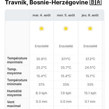
Travnik, Bosnie-Herzégovine 🇧🇦
mar. 4. août
mer. 5. août
jeu. 6. août
ve
Ensoleillé
Ensoleillé
Ensoleillé
Température
35.9°C
37.1°C
37.2°C
maximale
25.2°C
25.7°C
24.5°C
Temp.
moyenne
15.4°C
15.4°C
15.1°C
Température
minimale
37%
33%
33%
Humidité
8.3 kph
7.9 kph
15.1 kph
moyenne
0.0 mm
0.0 mm
0.1 mm
Vent
maximal