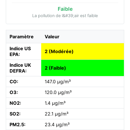
Faible
La pollution de l&#39;air est faible
Paramètre
Valeur
Indice US
2 (Modérée)
EPA:
Indice UK
2 (Faible)
DEFRA:
CO:
147.0 µg/m³
O3:
120.0 µg/m³
NO2:
1.4 µg/m³
SO2:
22.1 µg/m³
PM2.5:
23.4 µg/m³