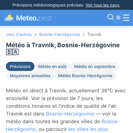
Prévisions météorologiques précises
.
Voir tous les pays
.
☰
Meteo.
best
🌐
vers d'autres
>
Bosnie-Herzégovine
>
Travnik
Météo à Travnik, Bosnie-Herzégovine
🇧🇦
Prévisions
Météo en août
Météo en septembre
Moyennes annuelles
Météo Bosnie-Herzégovine
Météo en direct à Travnik, actuellement 36°C avec
ensoleillé. Voir la prévision de 7 jours, les
conditions horaires et l'indice de qualité de l'air.
Travnik est dans
Bosnie-Herzégovine
— voir la
météo dans toutes les grandes villes de
Bosnie-
Herzégovine
, ou parcourir
les villes les plus