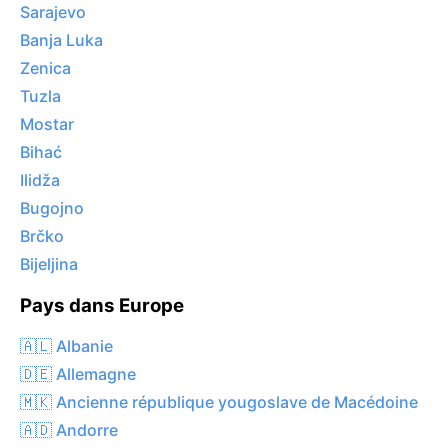
Sarajevo
Banja Luka
Zenica
Tuzla
Mostar
Bihać
Ilidža
Bugojno
Brčko
Bijeljina
Pays dans Europe
🇦🇱 Albanie
🇩🇪 Allemagne
🇲🇰 Ancienne république yougoslave de Macédoine
🇦🇩 Andorre