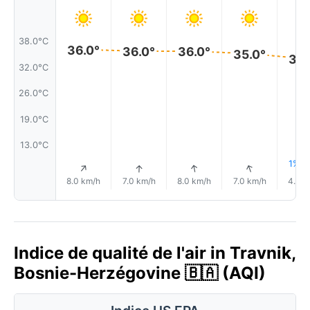
38.0°C
36.0°
36.0°
36.0°
35.0°
34.
32.0°C
26.0°C
19.0°C
13.0°C
1% Pl
↑
↑
↑
↑
8.0 km/h
7.0 km/h
8.0 km/h
7.0 km/h
4.0 k
Indice de qualité de l'air in Travnik,
Bosnie-Herzégovine 🇧🇦 (AQI)