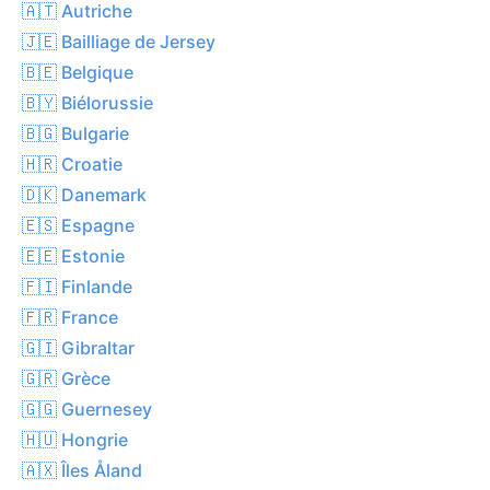
🇦🇹 Autriche
🇯🇪 Bailliage de Jersey
🇧🇪 Belgique
🇧🇾 Biélorussie
🇧🇬 Bulgarie
🇭🇷 Croatie
🇩🇰 Danemark
🇪🇸 Espagne
🇪🇪 Estonie
🇫🇮 Finlande
🇫🇷 France
🇬🇮 Gibraltar
🇬🇷 Grèce
🇬🇬 Guernesey
🇭🇺 Hongrie
🇦🇽 Îles Åland