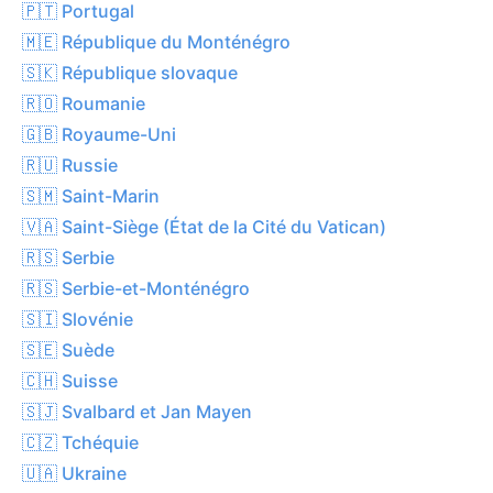
🇵🇹 Portugal
🇲🇪 République du Monténégro
🇸🇰 République slovaque
🇷🇴 Roumanie
🇬🇧 Royaume-Uni
🇷🇺 Russie
🇸🇲 Saint-Marin
🇻🇦 Saint-Siège (État de la Cité du Vatican)
🇷🇸 Serbie
🇷🇸 Serbie-et-Monténégro
🇸🇮 Slovénie
🇸🇪 Suède
🇨🇭 Suisse
🇸🇯 Svalbard et Jan Mayen
🇨🇿 Tchéquie
🇺🇦 Ukraine