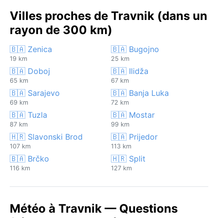
Villes proches de Travnik (dans un
rayon de 300 km)
🇧🇦 Zenica
🇧🇦 Bugojno
19 km
25 km
🇧🇦 Doboj
🇧🇦 Ilidža
65 km
67 km
🇧🇦 Sarajevo
🇧🇦 Banja Luka
69 km
72 km
🇧🇦 Tuzla
🇧🇦 Mostar
87 km
99 km
🇭🇷 Slavonski Brod
🇧🇦 Prijedor
107 km
113 km
🇧🇦 Brčko
🇭🇷 Split
116 km
127 km
Météo à Travnik — Questions