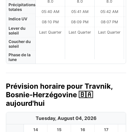
8.0
8.0
8.0
Précipitations
totales
05:40 AM
05:41 AM
05:42 AM
0
Indice UV
08:10 PM
08:09 PM
08:07 PM
Lever du
Last Quarter
Last Quarter
Last Quarter
soleil
Coucher du
soleil
Phase de la
lune
Prévision horaire pour Travnik,
Bosnie-Herzégovine 🇧🇦
aujourd'hui
Tuesday, August 04, 2026
14
15
16
17
1