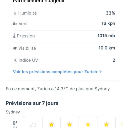
Partiellement nuageux
💧 Humidité
33%
16 kph
🌬️ Vent
1015 mb
🌡️ Pression
10.0 km
👁️ Visibilité
☀️ Indice UV
2
Voir les prévisions complètes pour Zurich →
En ce moment, Zurich a 14.3°C de plus que Sydney.
Prévisions sur 7 jours
Sydney
0°