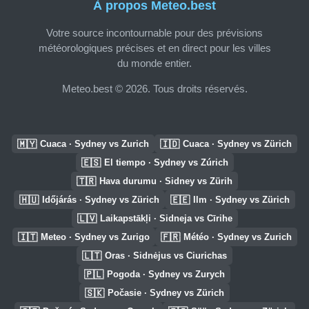
À propos Meteo.best
Votre source incontournable pour des prévisions
météorologiques précises et en direct pour les villes
du monde entier.
Meteo.best © 2026. Tous droits réservés.
🇲🇾
🇮🇩
Cuaca · Sydney vs Zurich
Cuaca · Sydney vs Zürich
🇪🇸
El tiempo · Sydney vs Zúrich
🇹🇷
Hava durumu · Sidney vs Zürih
🇭🇺
🇪🇪
Időjárás · Sydney vs Zürich
Ilm · Sydney vs Zürich
🇱🇻
Laikapstākļi · Sidneja vs Cīrihe
🇮🇹
🇫🇷
Meteo · Sydney vs Zurigo
Météo · Sydney vs Zurich
🇱🇹
Oras · Sidnėjus vs Ciurichas
🇵🇱
Pogoda · Sydney vs Zurych
🇸🇰
Počasie · Sydney vs Zürich