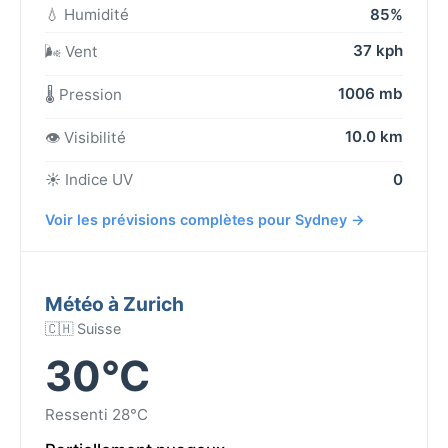
💧 Humidité
85%
37 kph
🌬️ Vent
1006 mb
🌡️ Pression
10.0 km
👁️ Visibilité
☀️ Indice UV
0
Voir les prévisions complètes pour Sydney →
Météo à Zurich
🇨🇭 Suisse
30°C
Ressenti 28°C