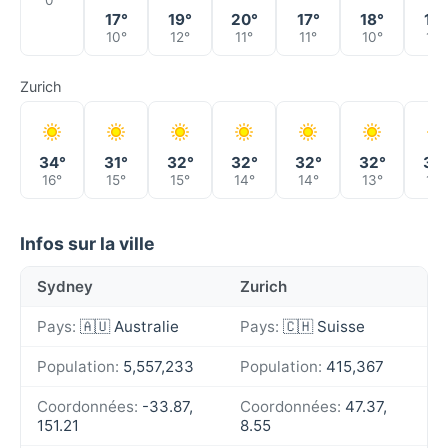
0°
17°
19°
20°
17°
18°
16°
10°
12°
11°
11°
10°
13°
Zurich
34°
31°
32°
32°
32°
32°
35
16°
15°
15°
14°
14°
13°
15°
Infos sur la ville
Sydney
Zurich
Pays:
🇦🇺 Australie
Pays:
🇨🇭 Suisse
Population:
5,557,233
Population:
415,367
Coordonnées:
-33.87,
Coordonnées:
47.37,
151.21
8.55