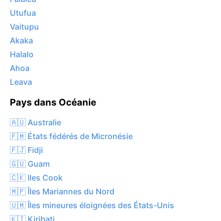
Utufua
Vaitupu
Akaka
Halalo
Ahoa
Leava
Pays dans Océanie
🇦🇺 Australie
🇫🇲 États fédérés de Micronésie
🇫🇯 Fidji
🇬🇺 Guam
🇨🇰 Iles Cook
🇲🇵 Îles Mariannes du Nord
🇺🇲 Îles mineures éloignées des États-Unis
🇰🇮 Kiribati