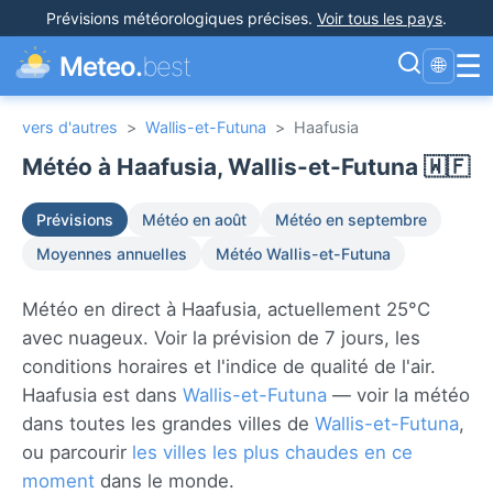
Prévisions météorologiques précises
.
Voir tous les pays
.
☰
Meteo.
best
🌐
vers d'autres
>
Wallis-et-Futuna
>
Haafusia
Météo à Haafusia, Wallis-et-Futuna 🇼🇫
Prévisions
Météo en août
Météo en septembre
Moyennes annuelles
Météo Wallis-et-Futuna
Météo en direct à Haafusia, actuellement 25°C
avec nuageux. Voir la prévision de 7 jours, les
conditions horaires et l'indice de qualité de l'air.
Haafusia est dans
Wallis-et-Futuna
— voir la météo
dans toutes les grandes villes de
Wallis-et-Futuna
,
ou parcourir
les villes les plus chaudes en ce
moment
dans le monde.