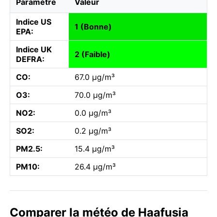
Paramètre
Valeur
Indice US
1 (Bonne)
EPA:
Indice UK
2 (Faible)
DEFRA:
CO:
67.0 µg/m³
O3:
70.0 µg/m³
NO2:
0.0 µg/m³
SO2:
0.2 µg/m³
PM2.5:
15.4 µg/m³
PM10:
26.4 µg/m³
Comparer la météo de Haafusia