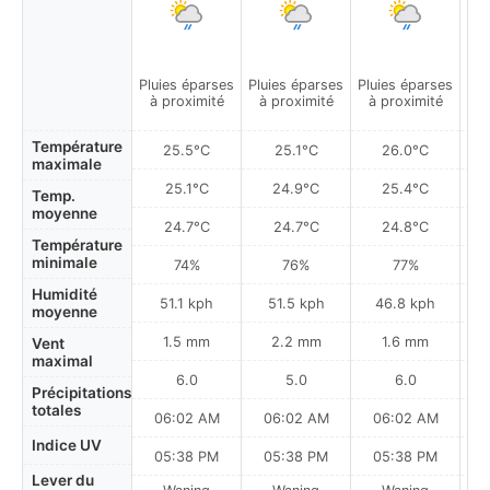
Pluies éparses
Pluies éparses
Pluies éparses
Av
à proximité
à proximité
à proximité
Température
25.5°C
25.1°C
26.0°C
maximale
25.1°C
24.9°C
25.4°C
Temp.
moyenne
24.7°C
24.7°C
24.8°C
Température
minimale
74%
76%
77%
Humidité
51.1 kph
51.5 kph
46.8 kph
moyenne
1.5 mm
2.2 mm
1.6 mm
Vent
maximal
6.0
5.0
6.0
Précipitations
totales
06:02 AM
06:02 AM
06:02 AM
Indice UV
05:38 PM
05:38 PM
05:38 PM
Lever du