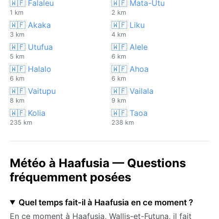
🇼🇫 Falaleu
🇼🇫 Mata-Utu
1 km
2 km
🇼🇫 Akaka
🇼🇫 Liku
3 km
4 km
🇼🇫 Utufua
🇼🇫 Alele
5 km
6 km
🇼🇫 Halalo
🇼🇫 Ahoa
6 km
6 km
🇼🇫 Vaitupu
🇼🇫 Vailala
8 km
9 km
🇼🇫 Kolia
🇼🇫 Taoa
235 km
238 km
Météo à Haafusia — Questions
fréquemment posées
Quel temps fait-il à Haafusia en ce moment ?
En ce moment à Haafusia, Wallis-et-Futuna, il fait