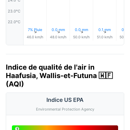
24.0°C
23.0°C
22.0°C
7% Pluie
0.0 mm
0.0 mm
0.1 mm
0.1 
↑
↑
↑
↑
46.0 km/h
48.0 km/h
50.0 km/h
51.0 km/h
50.0 
Indice de qualité de l'air in
Haafusia, Wallis-et-Futuna 🇼🇫
(AQI)
Indice US EPA
Environmental Protection Agency
1