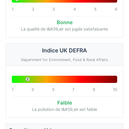
1
2
3
4
5
6
Bonne
La qualité de l&#39;air est jugée satisfaisante
Indice UK DEFRA
Department for Environment, Food & Rural Affairs
2
1
3
5
7
9
10
Faible
La pollution de l&#39;air est faible