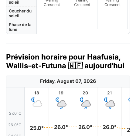
Waning
Waning
Waning
N
soleil
Crescent
Crescent
Crescent
Coucher du
soleil
Phase de la
lune
Prévision horaire pour Haafusia,
Wallis-et-Futuna 🇼🇫 aujourd'hui
Friday, August 07, 2026
18
19
20
21
2
27.0°C
26.0°C
26.0°
26.0°
26.0°
25.0°
25.