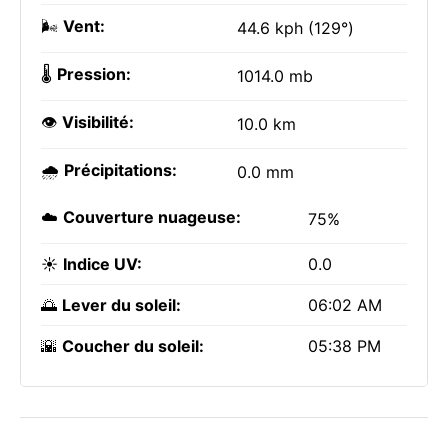
🌬️
Vent:
44.6 kph (129°)
🌡️
Pression:
1014.0 mb
👁️
Visibilité:
10.0 km
🌧️
Précipitations:
0.0 mm
☁️
Couverture nuageuse:
75%
☀️
Indice UV:
0.0
🌅
Lever du soleil:
06:02 AM
🌇
Coucher du soleil:
05:38 PM