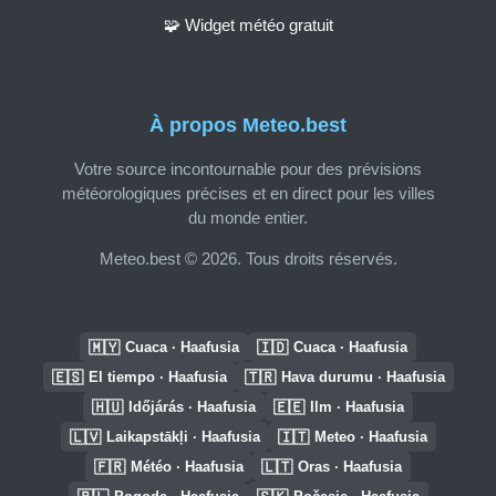
🧩 Widget météo gratuit
À propos Meteo.best
Votre source incontournable pour des prévisions
météorologiques précises et en direct pour les villes
du monde entier.
Meteo.best © 2026. Tous droits réservés.
🇲🇾
🇮🇩
Cuaca · Haafusia
Cuaca · Haafusia
🇪🇸
🇹🇷
El tiempo · Haafusia
Hava durumu · Haafusia
🇭🇺
🇪🇪
Időjárás · Haafusia
Ilm · Haafusia
🇱🇻
🇮🇹
Laikapstākļi · Haafusia
Meteo · Haafusia
🇫🇷
🇱🇹
Météo · Haafusia
Oras · Haafusia