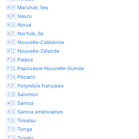
🇲🇭 Marshall, îles
🇳🇷 Nauru
🇳🇺 Nioué
🇳🇫 Norfolk, île
🇳🇨 Nouvelle-Calédonie
🇳🇿 Nouvelle-Zélande
🇵🇼 Palaos
🇵🇬 Papouasie-Nouvelle-Guinée
🇵🇳 Pitcairn
🇵🇫 Polynésie française
🇸🇧 Salomon
🇼🇸 Samoa
🇦🇸 Samoa américaines
🇹🇰 Tokelau
🇹🇴 Tonga
🇹🇻 Tuvalu