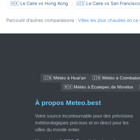
🇭🇰 Le Caire vs Hong Kong
🇺🇸 Le Caire vs San Francisco
Parcourir d'autres comparaisons :
Villes les plus chaudes en c
🇨🇳 Météo à Huai'an
🇮🇳 Météo à Coimbato
🇲🇽 Météo à Ecatepec de Morelos
À propos Meteo.best
Votre source incontournable pour des prévisions
météorologiques précises et en direct pour les
villes du monde entier.