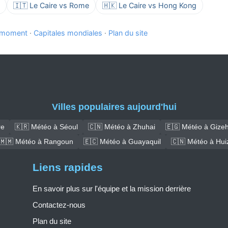
🇮🇹 Le Caire vs Rome
🇭🇰 Le Caire vs Hong Kong
e moment
·
Capitales mondiales
·
Plan du site
Villes populaires aujourd'hui
re
🇰🇷 Météo à Séoul
🇨🇳 Météo à Zhuhai
🇪🇬 Météo à Gize
🇲🇲 Météo à Rangoun
🇪🇨 Météo à Guayaquil
🇨🇳 Météo à Hui
Liens rapides
En savoir plus sur l'équipe et la mission derrière
Contactez-nous
Plan du site