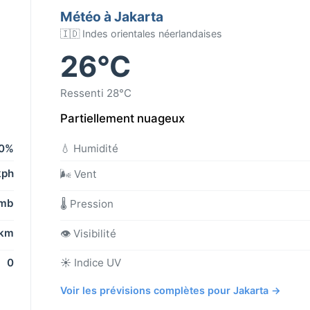
Météo à Jakarta
🇮🇩 Indes orientales néerlandaises
26°C
Ressenti 28°C
Partiellement nuageux
0%
💧 Humidité
kph
🌬️ Vent
 mb
🌡️ Pression
 km
👁️ Visibilité
0
☀️ Indice UV
Voir les prévisions complètes pour Jakarta →