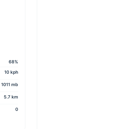
68%
10 kph
1011 mb
5.7 km
0