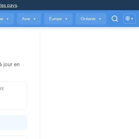
 les pays
.
🌐
que
Asie
Europe
Océanie
▾
▼
▼
▼
▼
à jour en
RE