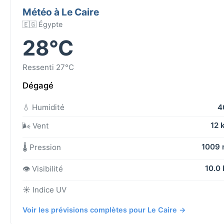
Météo à Le Caire
🇪🇬 Égypte
28°C
Ressenti 27°C
Dégagé
💧 Humidité
4
12 
🌬️ Vent
1009
🌡️ Pression
10.0
👁️ Visibilité
☀️ Indice UV
Voir les prévisions complètes pour Le Caire →