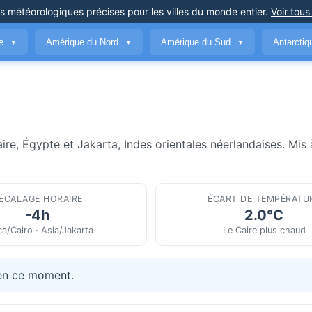
ns météorologiques précises
pour les villes du monde entier
.
Voir tous
ue
Amérique du Nord
Amérique du Sud
Antarcti
▼
▼
▼
ire, Égypte et Jakarta, Indes orientales néerlandaises. Mis 
ÉCALAGE HORAIRE
ÉCART DE TEMPÉRATU
-4h
2.0°C
ca/Cairo · Asia/Jakarta
Le Caire plus chaud
 en ce moment.