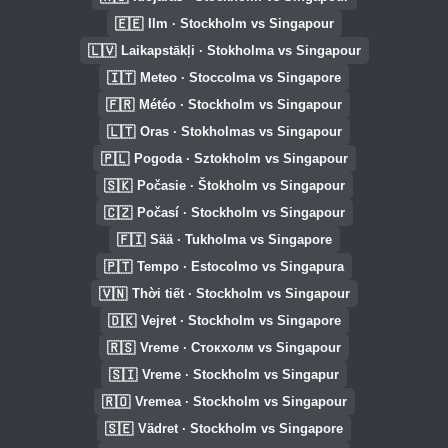
🇪🇪
Ilm · Stockholm vs Singapour
🇱🇻
Laikapstākļi · Stokholma vs Singapour
🇮🇹
Meteo · Stoccolma vs Singapore
🇫🇷
Météo · Stockholm vs Singapour
🇱🇹
Oras · Stokholmas vs Singapour
🇵🇱
Pogoda · Sztokholm vs Singapour
🇸🇰
Počasie · Štokholm vs Singapour
🇨🇿
Počasí · Stockholm vs Singapour
🇫🇮
Sää · Tukholma vs Singapore
🇵🇹
Tempo · Estocolmo vs Singapura
🇻🇳
Thời tiết · Stockholm vs Singapour
🇩🇰
Vejret · Stockholm vs Singapore
🇷🇸
Vreme · Стокхолм vs Singapour
🇸🇮
Vreme · Stockholm vs Singapur
🇷🇴
Vremea · Stockholm vs Singapour
🇸🇪
Vädret · Stockholm vs Singapore