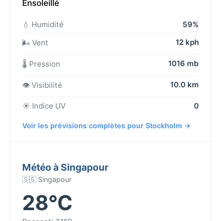
Ensoleillé
💧 Humidité
59%
12 kph
🌬️ Vent
1016 mb
🌡️ Pression
10.0 km
👁️ Visibilité
☀️ Indice UV
0
Voir les prévisions complètes pour Stockholm →
Météo à Singapour
🇸🇬 Singapour
28°C