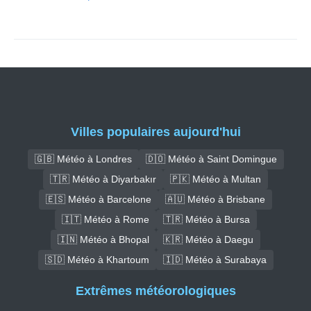
Villes populaires aujourd'hui
🇬🇧 Météo à Londres
🇩🇴 Météo à Saint Domingue
🇹🇷 Météo à Diyarbakır
🇵🇰 Météo à Multan
🇪🇸 Météo à Barcelone
🇦🇺 Météo à Brisbane
🇮🇹 Météo à Rome
🇹🇷 Météo à Bursa
🇮🇳 Météo à Bhopal
🇰🇷 Météo à Daegu
🇸🇩 Météo à Khartoum
🇮🇩 Météo à Surabaya
Extrêmes météorologiques