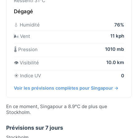
Ressenti 31°C
Dégagé
💧 Humidité
76%
11 kph
🌬️ Vent
1010 mb
🌡️ Pression
10.0 km
👁️ Visibilité
☀️ Indice UV
0
Voir les prévisions complètes pour Singapour →
En ce moment, Singapour a 8.9°C de plus que
Stockholm.
Prévisions sur 7 jours
Stockholm