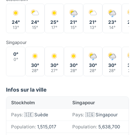
24°
24°
25°
21°
21°
23°
23
13°
15°
17°
15°
13°
14°
15°
Singapour
0°
0°
30°
30°
30°
30°
30°
30
28°
27°
28°
28°
28°
28°
Infos sur la ville
Stockholm
Singapour
Pays:
🇸🇪 Suède
Pays:
🇸🇬 Singapour
Population:
1,515,017
Population:
5,638,700