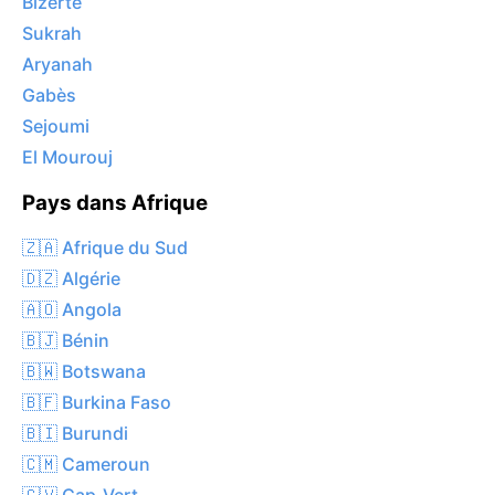
Bizerte
Sukrah
Aryanah
Gabès
Sejoumi
El Mourouj
Pays dans Afrique
🇿🇦 Afrique du Sud
🇩🇿 Algérie
🇦🇴 Angola
🇧🇯 Bénin
🇧🇼 Botswana
🇧🇫 Burkina Faso
🇧🇮 Burundi
🇨🇲 Cameroun
🇨🇻 Cap-Vert