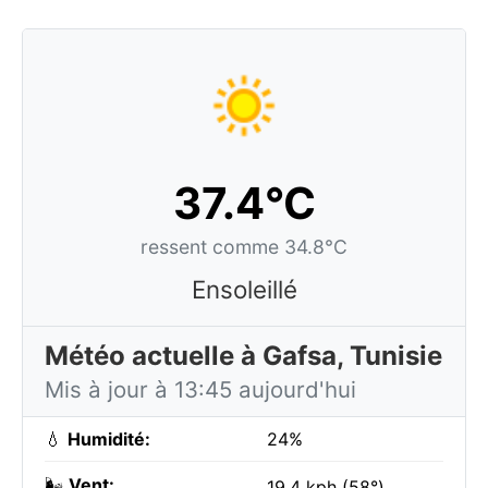
37.4°C
ressent comme 34.8°C
Ensoleillé
Météo actuelle à Gafsa, Tunisie
Mis à jour à 13:45 aujourd'hui
💧
Humidité:
24%
🌬️
Vent:
19.4 kph (58°)