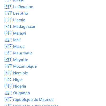
🇷🇪 La Réunion
🇱🇸 Lesotho
🇱🇷 Liberia
🇲🇬 Madagascar
🇲🇼 Malawi
🇲🇱 Mali
🇲🇦 Maroc
🇲🇷 Mauritanie
🇾🇹 Mayotte
🇲🇿 Mozambique
🇳🇦 Namibie
🇳🇪 Niger
🇳🇬 Nigeria
🇺🇬 Ouganda
🇲🇺 république de Maurice
🇰🇲 République des Comores