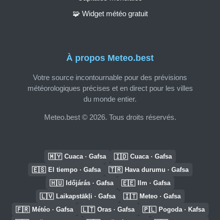
🧩 Widget météo gratuit
À propos Meteo.best
Votre source incontournable pour des prévisions
météorologiques précises et en direct pour les villes
du monde entier.
Meteo.best © 2026. Tous droits réservés.
🇲🇾
🇮🇩
Cuaca · Gafsa
Cuaca · Gafsa
🇪🇸
🇹🇷
El tiempo · Gafsa
Hava durumu · Gafsa
🇭🇺
🇪🇪
Időjárás · Gafsa
Ilm · Gafsa
🇱🇻
🇮🇹
Laikapstākļi · Gafsa
Meteo · Gafsa
🇫🇷
🇱🇹
🇵🇱
Météo · Gafsa
Oras · Gafsa
Pogoda · Kafsa