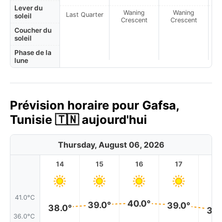
Lever du
Waning
Waning
Last Quarter
soleil
Crescent
Crescent
Coucher du
soleil
Phase de la
lune
Prévision horaire pour Gafsa,
Tunisie 🇹🇳 aujourd'hui
Thursday, August 06, 2026
14
15
16
17
1
41.0°C
40.0°
39.0°
39.0°
38.0°
38.
36.0°C