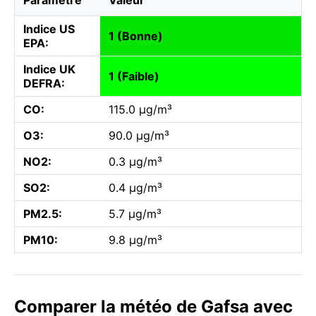
Indice US
1 (Bonne)
EPA:
Indice UK
1 (Faible)
DEFRA:
CO:
115.0 µg/m³
O3:
90.0 µg/m³
NO2:
0.3 µg/m³
SO2:
0.4 µg/m³
PM2.5:
5.7 µg/m³
PM10:
9.8 µg/m³
Comparer la météo de Gafsa avec