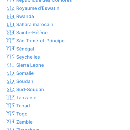
🇸🇿 Royaume d’Eswatini
🇷🇼 Rwanda
🇪🇭 Sahara marocain
🇸🇭 Sainte-Hélène
🇸🇹 São Tomé-et-Príncipe
🇸🇳 Sénégal
🇸🇨 Seychelles
🇸🇱 Sierra Leone
🇸🇴 Somalie
🇸🇩 Soudan
🇸🇸 Sud-Soudan
🇹🇿 Tanzanie
🇹🇩 Tchad
🇹🇬 Togo
🇿🇲 Zambie
🇿🇼 Zimbabwe