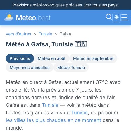
Prévisions météorologiques précises
.
Voir tous les pays
.
☰
Meteo.
best
🌐
vers d'autres
>
Tunisie
>
Gafsa
Météo à Gafsa, Tunisie 🇹🇳
Prévisions
Météo en août
Météo en septembre
Moyennes annuelles
Météo Tunisie
Météo en direct à Gafsa, actuellement 37°C avec
ensoleillé. Voir la prévision de 7 jours, les
conditions horaires et l'indice de qualité de l'air.
Gafsa est dans
Tunisie
— voir la météo dans
toutes les grandes villes de
Tunisie
, ou parcourir
les villes les plus chaudes en ce moment
dans le
monde.