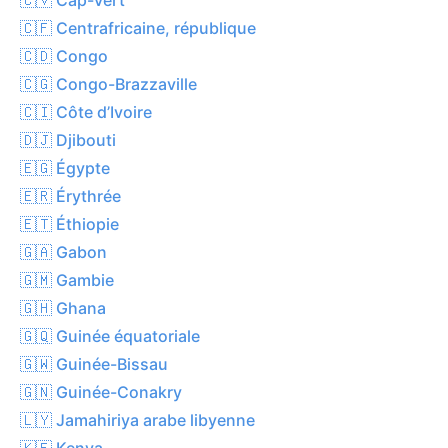
🇨🇫 Centrafricaine, république
🇨🇩 Congo
🇨🇬 Congo-Brazzaville
🇨🇮 Côte d’Ivoire
🇩🇯 Djibouti
🇪🇬 Égypte
🇪🇷 Érythrée
🇪🇹 Éthiopie
🇬🇦 Gabon
🇬🇲 Gambie
🇬🇭 Ghana
🇬🇶 Guinée équatoriale
🇬🇼 Guinée-Bissau
🇬🇳 Guinée-Conakry
🇱🇾 Jamahiriya arabe libyenne
🇰🇪 Kenya