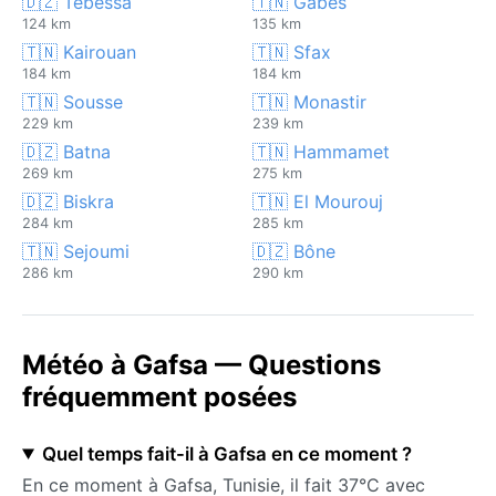
🇩🇿 Tébessa
🇹🇳 Gabès
124 km
135 km
🇹🇳 Kairouan
🇹🇳 Sfax
184 km
184 km
🇹🇳 Sousse
🇹🇳 Monastir
229 km
239 km
🇩🇿 Batna
🇹🇳 Hammamet
269 km
275 km
🇩🇿 Biskra
🇹🇳 El Mourouj
284 km
285 km
🇹🇳 Sejoumi
🇩🇿 Bône
286 km
290 km
Météo à Gafsa — Questions
fréquemment posées
Quel temps fait-il à Gafsa en ce moment ?
En ce moment à Gafsa, Tunisie, il fait 37°C avec