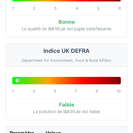
1
2
3
4
5
6
Bonne
La qualité de l&#39;air est jugée satisfaisante
Indice UK DEFRA
Department for Environment, Food & Rural Affairs
1
1
3
5
7
9
10
Faible
La pollution de l&#39;air est faible
Paramètre
Valeur