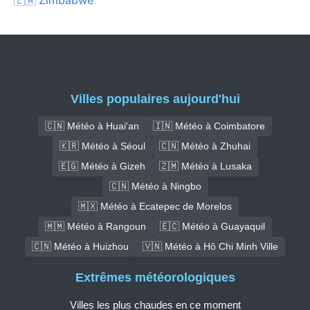
Villes populaires aujourd'hui
🇨🇳 Météo à Huai'an
🇮🇳 Météo à Coimbatore
🇰🇷 Météo à Séoul
🇨🇳 Météo à Zhuhai
🇪🇬 Météo à Gizeh
🇿🇲 Météo à Lusaka
🇨🇳 Météo à Ningbo
🇲🇽 Météo à Ecatepec de Morelos
🇲🇲 Météo à Rangoun
🇪🇨 Météo à Guayaquil
🇨🇳 Météo à Huizhou
🇻🇳 Météo à Hô Chi Minh Ville
Extrêmes météorologiques
Villes les plus chaudes en ce moment