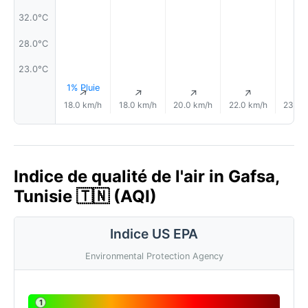
32.0°C
28.0°C
23.0°C
1% Pluie
↑
↑
↑
↑
18.0 km/h
18.0 km/h
20.0 km/h
22.0 km/h
23.0 
Indice de qualité de l'air in Gafsa,
Tunisie 🇹🇳 (AQI)
Indice US EPA
Environmental Protection Agency
1