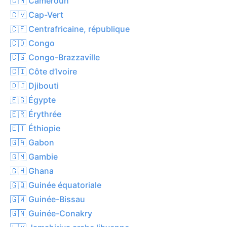
🇨🇲 Cameroun
🇨🇻 Cap-Vert
🇨🇫 Centrafricaine, république
🇨🇩 Congo
🇨🇬 Congo-Brazzaville
🇨🇮 Côte d’Ivoire
🇩🇯 Djibouti
🇪🇬 Égypte
🇪🇷 Érythrée
🇪🇹 Éthiopie
🇬🇦 Gabon
🇬🇲 Gambie
🇬🇭 Ghana
🇬🇶 Guinée équatoriale
🇬🇼 Guinée-Bissau
🇬🇳 Guinée-Conakry