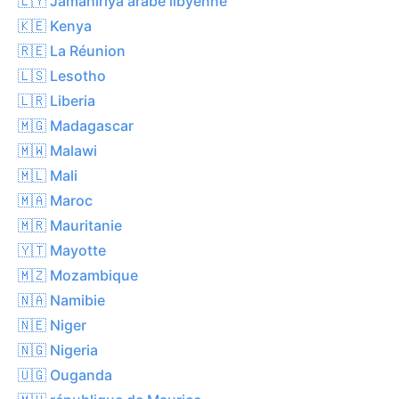
🇱🇾 Jamahiriya arabe libyenne
🇰🇪 Kenya
🇷🇪 La Réunion
🇱🇸 Lesotho
🇱🇷 Liberia
🇲🇬 Madagascar
🇲🇼 Malawi
🇲🇱 Mali
🇲🇦 Maroc
🇲🇷 Mauritanie
🇾🇹 Mayotte
🇲🇿 Mozambique
🇳🇦 Namibie
🇳🇪 Niger
🇳🇬 Nigeria
🇺🇬 Ouganda