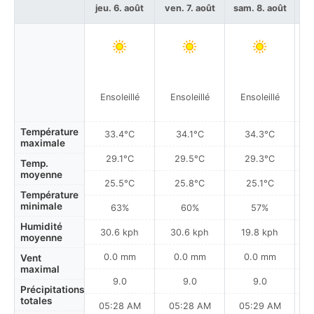
jeu. 6. août
ven. 7. août
sam. 8. août
di
Ensoleillé
Ensoleillé
Ensoleillé
Température
33.4°C
34.1°C
34.3°C
maximale
29.1°C
29.5°C
29.3°C
Temp.
moyenne
25.5°C
25.8°C
25.1°C
Température
minimale
63%
60%
57%
Humidité
30.6 kph
30.6 kph
19.8 kph
moyenne
0.0 mm
0.0 mm
0.0 mm
Vent
maximal
9.0
9.0
9.0
Précipitations
totales
05:28 AM
05:28 AM
05:29 AM
0