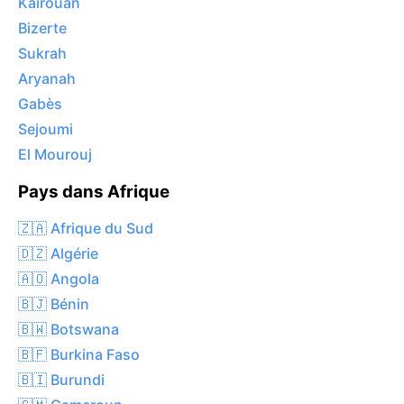
Kairouan
Bizerte
Sukrah
Aryanah
Gabès
Sejoumi
El Mourouj
Pays dans Afrique
🇿🇦 Afrique du Sud
🇩🇿 Algérie
🇦🇴 Angola
🇧🇯 Bénin
🇧🇼 Botswana
🇧🇫 Burkina Faso
🇧🇮 Burundi