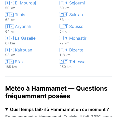
🇹🇳 El Mourouj
🇹🇳 Sejoumi
50 km
60 km
🇹🇳 Tunis
🇹🇳 Sukrah
62 km
63 km
🇹🇳 Aryanah
🇹🇳 Sousse
64 km
64 km
🇹🇳 La Gazelle
🇹🇳 Monastir
67 km
72 km
🇹🇳 Kairouan
🇹🇳 Bizerte
93 km
118 km
🇹🇳 Sfax
🇩🇿 Tébessa
185 km
250 km
Météo à Hammamet — Questions
fréquemment posées
Quel temps fait-il à Hammamet en ce moment ?
En ce moment à Hammamet, Tunisie, il fait 33°C avec