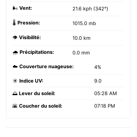
🌬️
Vent:
21.6 kph (342°)
🌡️
Pression:
1015.0 mb
👁️
Visibilité:
10.0 km
🌧️
Précipitations:
0.0 mm
☁️
Couverture nuageuse:
4%
☀️
Indice UV:
9.0
🌅
Lever du soleil:
05:28 AM
🌇
Coucher du soleil:
07:18 PM