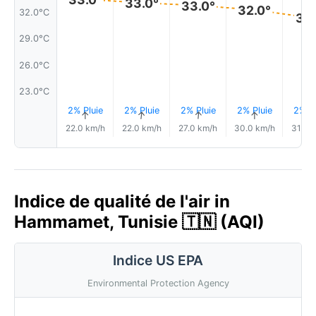
33.0°
33.0°
32.0°
32.0°C
31.
29.0°C
26.0°C
23.0°C
2% Pluie
2% Pluie
2% Pluie
2% Pluie
2% Pl
↑
↑
↑
↑
↑
22.0 km/h
22.0 km/h
27.0 km/h
30.0 km/h
31.0 
Indice de qualité de l'air in
Hammamet, Tunisie 🇹🇳 (AQI)
Indice US EPA
Environmental Protection Agency