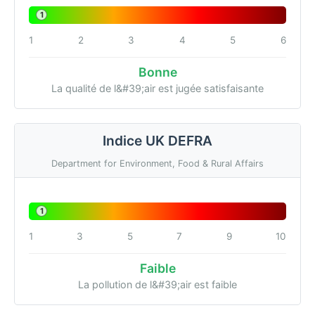
1
1
2
3
4
5
6
Bonne
La qualité de l&#39;air est jugée satisfaisante
Indice UK DEFRA
Department for Environment, Food & Rural Affairs
1
1
3
5
7
9
10
Faible
La pollution de l&#39;air est faible