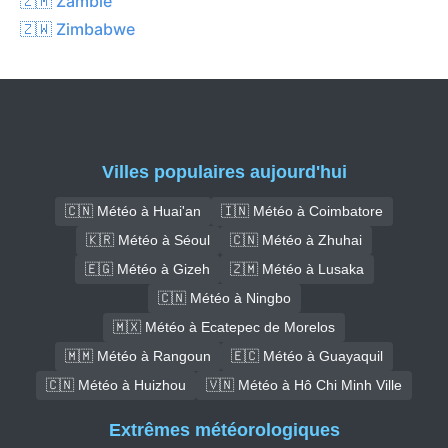
🇿🇲 Zambie
🇿🇼 Zimbabwe
Villes populaires aujourd'hui
🇨🇳 Météo à Huai'an
🇮🇳 Météo à Coimbatore
🇰🇷 Météo à Séoul
🇨🇳 Météo à Zhuhai
🇪🇬 Météo à Gizeh
🇿🇲 Météo à Lusaka
🇨🇳 Météo à Ningbo
🇲🇽 Météo à Ecatepec de Morelos
🇲🇲 Météo à Rangoun
🇪🇨 Météo à Guayaquil
🇨🇳 Météo à Huizhou
🇻🇳 Météo à Hô Chi Minh Ville
Extrêmes météorologiques