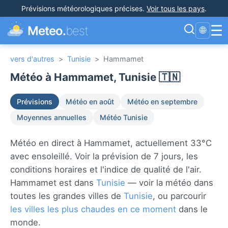
Prévisions météorologiques précises
.
Voir tous les pays
.
☰
Meteo.
best
🌐
vers d'autres
>
Tunisie
>
Hammamet
Météo à Hammamet, Tunisie 🇹🇳
Prévisions
Météo en août
Météo en septembre
Moyennes annuelles
Météo Tunisie
Météo en direct à Hammamet, actuellement 33°C
avec ensoleillé. Voir la prévision de 7 jours, les
conditions horaires et l'indice de qualité de l'air.
Hammamet est dans
Tunisie
— voir la météo dans
toutes les grandes villes de
Tunisie
, ou parcourir
les villes les plus chaudes en ce moment
dans le
monde.