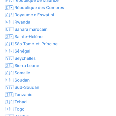
🇲🇺 république de Maurice
🇰🇲 République des Comores
🇸🇿 Royaume d’Eswatini
🇷🇼 Rwanda
🇪🇭 Sahara marocain
🇸🇭 Sainte-Hélène
🇸🇹 São Tomé-et-Príncipe
🇸🇳 Sénégal
🇸🇨 Seychelles
🇸🇱 Sierra Leone
🇸🇴 Somalie
🇸🇩 Soudan
🇸🇸 Sud-Soudan
🇹🇿 Tanzanie
🇹🇩 Tchad
🇹🇬 Togo