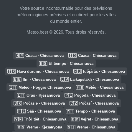
Votre source incontournable pour des prévisions
météorologiques précises et en direct pour les villes
du monde entier.
Meteo.best © 2026. Tous droits réservés.
🇲🇾
🇮🇩
Cuaca · Chiesanuova
Cuaca · Chiesanuova
🇪🇸
El tiempo · Chiesanuova
🇹🇷
🇭🇺
Hava durumu · Chiesanuova
Időjárás · Chiesanuova
🇪🇪
🇱🇻
Ilm · Chiesanuova
Laikapstākļi · Chiesanuova
🇮🇹
🇫🇷
Meteo · Poggio Chiesanuova
Météo · Chiesanuova
🇱🇹
🇵🇱
Oras · Kjezanuova
Pogoda · Chiesanuova
🇸🇰
🇨🇿
Počasie · Chiesanuova
Počasí · Chiesanuova
🇫🇮
🇵🇹
Sää · Chiesanuova
Tempo · Chiesanuova
🇻🇳
🇩🇰
Thời tiết · Chiesanuova
Vejret · Chiesanuova
🇷🇸
🇸🇮
Vreme · Кјезануова
Vreme · Chiesanuova