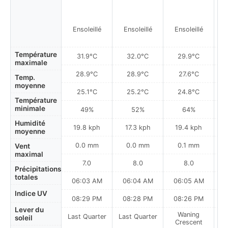
Ensoleillé
Ensoleillé
Ensoleillé
Température
31.9°C
32.0°C
29.9°C
maximale
28.9°C
28.9°C
27.6°C
Temp.
moyenne
25.1°C
25.2°C
24.8°C
Température
minimale
49%
52%
64%
Humidité
19.8 kph
17.3 kph
19.4 kph
moyenne
0.0 mm
0.0 mm
0.1 mm
Vent
maximal
7.0
8.0
8.0
Précipitations
totales
06:03 AM
06:04 AM
06:05 AM
0
Indice UV
08:29 PM
08:28 PM
08:26 PM
Lever du
Waning
Last Quarter
Last Quarter
soleil
Crescent