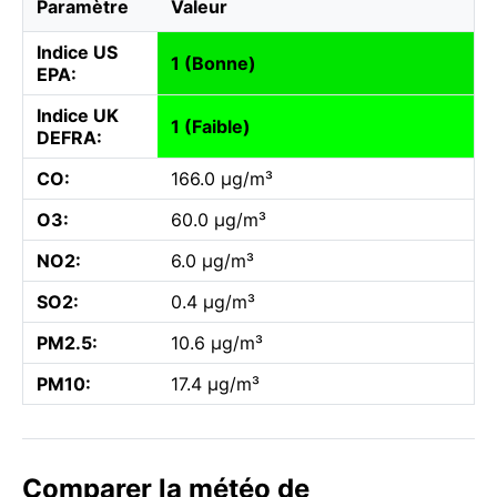
Paramètre
Valeur
Indice US
1 (Bonne)
EPA:
Indice UK
1 (Faible)
DEFRA:
CO:
166.0 µg/m³
O3:
60.0 µg/m³
NO2:
6.0 µg/m³
SO2:
0.4 µg/m³
PM2.5:
10.6 µg/m³
PM10:
17.4 µg/m³
Comparer la météo de