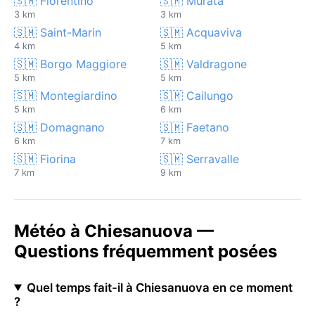
🇸🇲 Fiorentino
🇸🇲 Murata
3 km
3 km
🇸🇲 Saint-Marin
🇸🇲 Acquaviva
4 km
5 km
🇸🇲 Borgo Maggiore
🇸🇲 Valdragone
5 km
5 km
🇸🇲 Montegiardino
🇸🇲 Cailungo
5 km
6 km
🇸🇲 Domagnano
🇸🇲 Faetano
6 km
7 km
🇸🇲 Fiorina
🇸🇲 Serravalle
7 km
9 km
Météo à Chiesanuova —
Questions fréquemment posées
Quel temps fait-il à Chiesanuova en ce moment
?