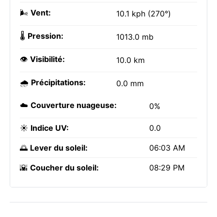
🌬️
Vent:
10.1 kph (270°)
🌡️
Pression:
1013.0 mb
👁️
Visibilité:
10.0 km
🌧️
Précipitations:
0.0 mm
☁️
Couverture nuageuse:
0%
☀️
Indice UV:
0.0
🌅
Lever du soleil:
06:03 AM
🌇
Coucher du soleil:
08:29 PM