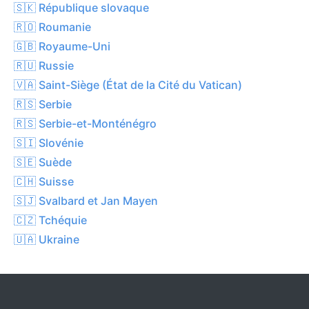
🇸🇰 République slovaque
🇷🇴 Roumanie
🇬🇧 Royaume-Uni
🇷🇺 Russie
🇻🇦 Saint-Siège (État de la Cité du Vatican)
🇷🇸 Serbie
🇷🇸 Serbie-et-Monténégro
🇸🇮 Slovénie
🇸🇪 Suède
🇨🇭 Suisse
🇸🇯 Svalbard et Jan Mayen
🇨🇿 Tchéquie
🇺🇦 Ukraine