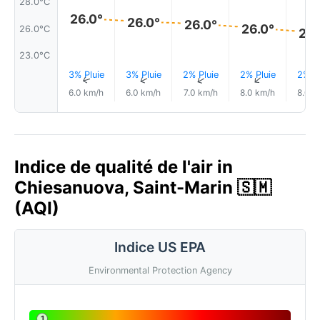
28.0°C
26.0°
26.0°
26.0°
26.0°
26.0°C
25.
23.0°C
3% Pluie
3% Pluie
2% Pluie
2% Pluie
2% Pl
↑
↑
↑
↑
6.0 km/h
6.0 km/h
7.0 km/h
8.0 km/h
8.0 k
Indice de qualité de l'air in
Chiesanuova, Saint-Marin 🇸🇲
(AQI)
Indice US EPA
Environmental Protection Agency
1