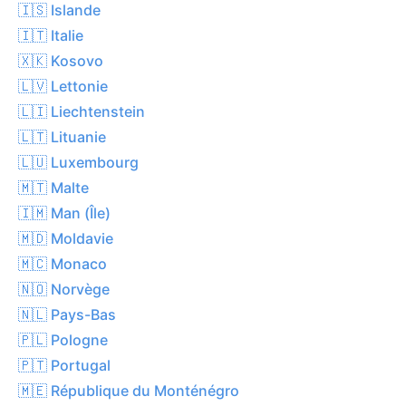
🇮🇸 Islande
🇮🇹 Italie
🇽🇰 Kosovo
🇱🇻 Lettonie
🇱🇮 Liechtenstein
🇱🇹 Lituanie
🇱🇺 Luxembourg
🇲🇹 Malte
🇮🇲 Man (Île)
🇲🇩 Moldavie
🇲🇨 Monaco
🇳🇴 Norvège
🇳🇱 Pays-Bas
🇵🇱 Pologne
🇵🇹 Portugal
🇲🇪 République du Monténégro