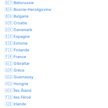
🇧🇾 Biélorussie
🇧🇦 Bosnie-Herzégovine
🇧🇬 Bulgarie
🇭🇷 Croatie
🇩🇰 Danemark
🇪🇸 Espagne
🇪🇪 Estonie
🇫🇮 Finlande
🇫🇷 France
🇬🇮 Gibraltar
🇬🇷 Grèce
🇬🇬 Guernesey
🇭🇺 Hongrie
🇦🇽 Îles Åland
🇫🇴 Iles Féroé
🇮🇪 Irlande