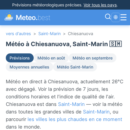
Prévisions météorologiques précises
.
Voir tous les pays
.
☰
Meteo.
best
🌐
vers d'autres
>
Saint-Marin
>
Chiesanuova
Météo à Chiesanuova, Saint-Marin 🇸🇲
Prévisions
Météo en août
Météo en septembre
Moyennes annuelles
Météo Saint-Marin
Météo en direct à Chiesanuova, actuellement 26°C
avec dégagé. Voir la prévision de 7 jours, les
conditions horaires et l'indice de qualité de l'air.
Chiesanuova est dans
Saint-Marin
— voir la météo
dans toutes les grandes villes de
Saint-Marin
, ou
parcourir
les villes les plus chaudes en ce moment
dans le monde.