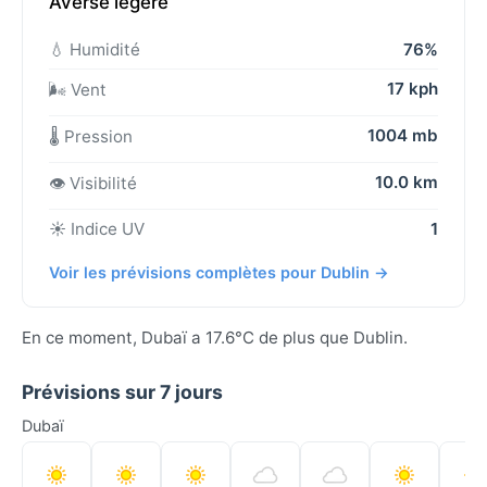
Averse légère
💧 Humidité
76%
17 kph
🌬️ Vent
1004 mb
🌡️ Pression
10.0 km
👁️ Visibilité
☀️ Indice UV
1
Voir les prévisions complètes pour Dublin →
En ce moment, Dubaï a 17.6°C de plus que Dublin.
Prévisions sur 7 jours
Dubaï