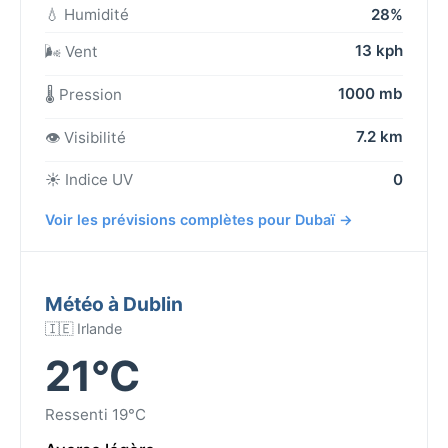
💧 Humidité
28%
13 kph
🌬️ Vent
1000 mb
🌡️ Pression
7.2 km
👁️ Visibilité
☀️ Indice UV
0
Voir les prévisions complètes pour Dubaï →
Météo à Dublin
🇮🇪 Irlande
21°C
Ressenti 19°C