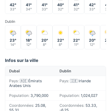
42°
41°
41°
40°
41°
42°
41°
33°
34°
33°
32°
32°
33°
33°
Dublin
23°
18°
20°
22°
22°
20°
22
14°
12°
8°
8°
11°
12°
10°
Infos sur la ville
Dubaï
Dublin
Pays:
🇦🇪 Émirats
Pays:
🇮🇪 Irlande
Arabes Unis
Population:
3,790,000
Population:
1,024,027
Coordonnées:
25.08,
Coordonnées:
53.33,
55.31
-6.25