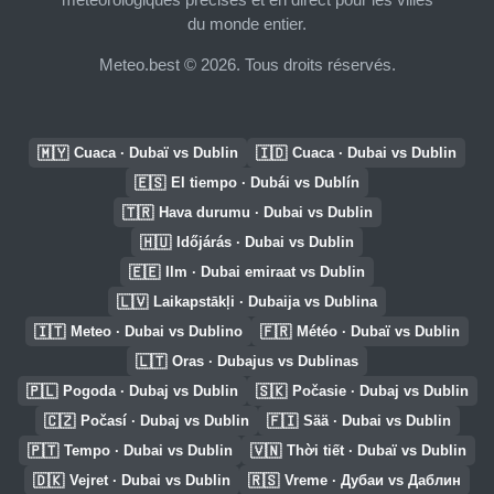
du monde entier.
Meteo.best © 2026. Tous droits réservés.
🇲🇾
🇮🇩
Cuaca · Dubaï vs Dublin
Cuaca · Dubai vs Dublin
🇪🇸
El tiempo · Dubái vs Dublín
🇹🇷
Hava durumu · Dubai vs Dublin
🇭🇺
Időjárás · Dubai vs Dublin
🇪🇪
Ilm · Dubai emiraat vs Dublin
🇱🇻
Laikapstākļi · Dubaija vs Dublina
🇮🇹
🇫🇷
Meteo · Dubai vs Dublino
Météo · Dubaï vs Dublin
🇱🇹
Oras · Dubajus vs Dublinas
🇵🇱
🇸🇰
Pogoda · Dubaj vs Dublin
Počasie · Dubaj vs Dublin
🇨🇿
🇫🇮
Počasí · Dubaj vs Dublin
Sää · Dubai vs Dublin
🇵🇹
🇻🇳
Tempo · Dubai vs Dublin
Thời tiết · Dubaï vs Dublin
🇩🇰
🇷🇸
Vejret · Dubai vs Dublin
Vreme · Дубаи vs Даблин