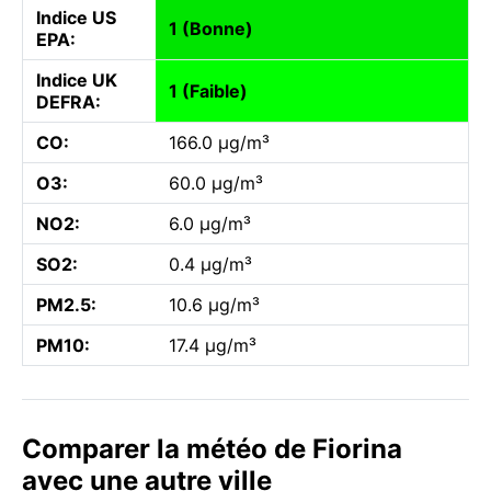
Indice US
1 (Bonne)
EPA:
Indice UK
1 (Faible)
DEFRA:
CO:
166.0 µg/m³
O3:
60.0 µg/m³
NO2:
6.0 µg/m³
SO2:
0.4 µg/m³
PM2.5:
10.6 µg/m³
PM10:
17.4 µg/m³
Comparer la météo de Fiorina
avec une autre ville