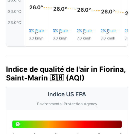
28.0°C
26.0°
26.0°
26.0°
26.0°
26.0°C
25.
23.0°C
3% Pluie
3% Pluie
2% Pluie
2% Pluie
2% Pl
↑
↑
↑
↑
6.0 km/h
6.0 km/h
7.0 km/h
8.0 km/h
8.0 k
Indice de qualité de l'air in Fiorina,
Saint-Marin 🇸🇲 (AQI)
Indice US EPA
Environmental Protection Agency
1