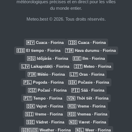
météorologiques précises et en direct pour les villes
du monde entier.
Meteo.best © 2026. Tous droits réservés.
🇲🇾
🇮🇩
Cuaca · Fiorina
Cuaca · Fiorina
🇪🇸
🇹🇷
El tiempo · Fiorina
Hava durumu · Fiorina
🇭🇺
🇪🇪
Időjárás · Fiorina
Ilm · Fiorina
🇱🇻
🇮🇹
Laikapstākļi · Fiorina
Meteo · Fiorina
🇫🇷
🇱🇹
Météo · Fiorina
Oras · Fiorina
🇵🇱
🇸🇰
Pogoda · Fiorina
Počasie · Fiorina
🇨🇿
🇫🇮
Počasí · Fiorina
Sää · Fiorina
🇵🇹
🇻🇳
Tempo · Fiorina
Thời tiết · Fiorina
🇩🇰
🇷🇸
Vejret · Fiorina
Vreme · Fiorina
🇸🇮
🇷🇴
Vreme · Fiorina
Vremea · Fiorina
🇸🇪
🇳🇴
Vädret · Fiorina
Været · Fiorina
🇬🇧🇺🇸
🇳🇱
Weather · Fiorina
Weer · Fiorina