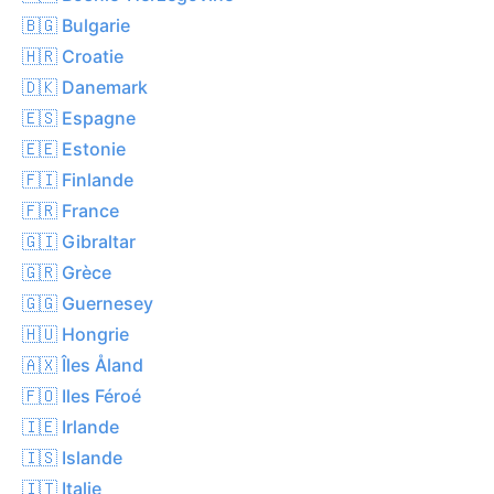
🇧🇬 Bulgarie
🇭🇷 Croatie
🇩🇰 Danemark
🇪🇸 Espagne
🇪🇪 Estonie
🇫🇮 Finlande
🇫🇷 France
🇬🇮 Gibraltar
🇬🇷 Grèce
🇬🇬 Guernesey
🇭🇺 Hongrie
🇦🇽 Îles Åland
🇫🇴 Iles Féroé
🇮🇪 Irlande
🇮🇸 Islande
🇮🇹 Italie