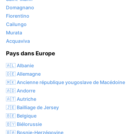
Domagnano
Fiorentino
Cailungo
Murata
Acquaviva
Pays dans Europe
🇦🇱 Albanie
🇩🇪 Allemagne
🇲🇰 Ancienne république yougoslave de Macédoine
🇦🇩 Andorre
🇦🇹 Autriche
🇯🇪 Bailliage de Jersey
🇧🇪 Belgique
🇧🇾 Biélorussie
🇧🇦 Bosnie-Herzégovine