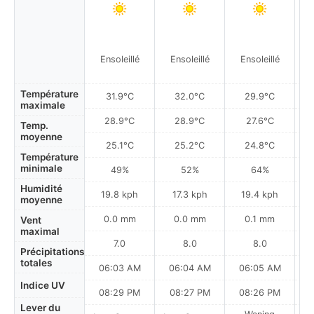
Ensoleillé
Ensoleillé
Ensoleillé
Température
31.9°C
32.0°C
29.9°C
maximale
28.9°C
28.9°C
27.6°C
Temp.
moyenne
25.1°C
25.2°C
24.8°C
Température
minimale
49%
52%
64%
Humidité
19.8 kph
17.3 kph
19.4 kph
moyenne
0.0 mm
0.0 mm
0.1 mm
Vent
maximal
7.0
8.0
8.0
Précipitations
totales
06:03 AM
06:04 AM
06:05 AM
0
Indice UV
08:29 PM
08:27 PM
08:26 PM
Lever du