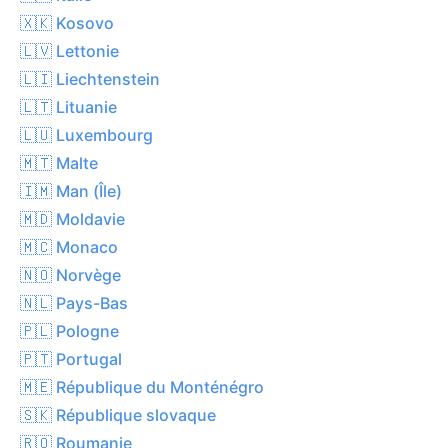
🇽🇰 Kosovo
🇱🇻 Lettonie
🇱🇮 Liechtenstein
🇱🇹 Lituanie
🇱🇺 Luxembourg
🇲🇹 Malte
🇮🇲 Man (Île)
🇲🇩 Moldavie
🇲🇨 Monaco
🇳🇴 Norvège
🇳🇱 Pays-Bas
🇵🇱 Pologne
🇵🇹 Portugal
🇲🇪 République du Monténégro
🇸🇰 République slovaque
🇷🇴 Roumanie