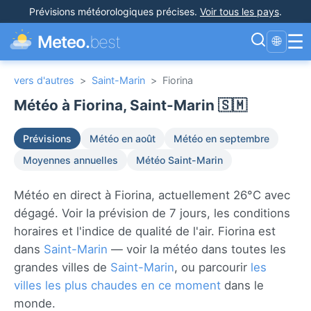
Prévisions météorologiques précises
.
Voir tous les pays
.
☰
Meteo.
best
🌐
vers d'autres
>
Saint-Marin
>
Fiorina
Météo à Fiorina, Saint-Marin 🇸🇲
Prévisions
Météo en août
Météo en septembre
Moyennes annuelles
Météo Saint-Marin
Météo en direct à Fiorina, actuellement 26°C avec
dégagé. Voir la prévision de 7 jours, les conditions
horaires et l'indice de qualité de l'air. Fiorina est
dans
Saint-Marin
— voir la météo dans toutes les
grandes villes de
Saint-Marin
, ou parcourir
les
villes les plus chaudes en ce moment
dans le
monde.