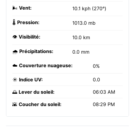
🌬️
Vent:
10.1 kph (270°)
🌡️
Pression:
1013.0 mb
👁️
Visibilité:
10.0 km
🌧️
Précipitations:
0.0 mm
☁️
Couverture nuageuse:
0%
☀️
Indice UV:
0.0
🌅
Lever du soleil:
06:03 AM
🌇
Coucher du soleil:
08:29 PM