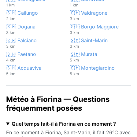
1 km
1 km
🇸🇲 Cailungo
🇸🇲 Valdragone
2 km
3 km
🇸🇲 Dogana
🇸🇲 Borgo Maggiore
3 km
3 km
🇸🇲 Falciano
🇸🇲 Saint-Marin
3 km
3 km
🇸🇲 Faetano
🇸🇲 Murata
4 km
5 km
🇸🇲 Acquaviva
🇸🇲 Montegiardino
5 km
5 km
Météo à Fiorina — Questions
fréquemment posées
Quel temps fait-il à Fiorina en ce moment ?
En ce moment à Fiorina, Saint-Marin, il fait 26°C avec