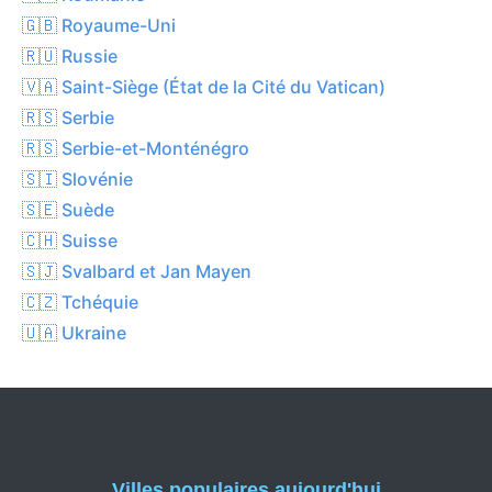
🇬🇧 Royaume-Uni
🇷🇺 Russie
🇻🇦 Saint-Siège (État de la Cité du Vatican)
🇷🇸 Serbie
🇷🇸 Serbie-et-Monténégro
🇸🇮 Slovénie
🇸🇪 Suède
🇨🇭 Suisse
🇸🇯 Svalbard et Jan Mayen
🇨🇿 Tchéquie
🇺🇦 Ukraine
Villes populaires aujourd'hui