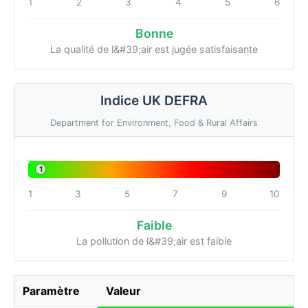
1
2
3
4
5
6
Bonne
La qualité de l&#39;air est jugée satisfaisante
Indice UK DEFRA
Department for Environment, Food & Rural Affairs
1
1
3
5
7
9
10
Faible
La pollution de l&#39;air est faible
Paramètre
Valeur