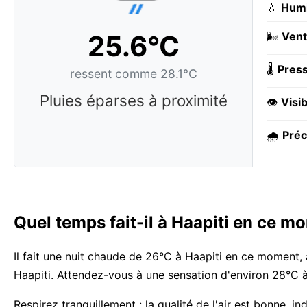
💧
Humi
25.6°C
🌬️
Vent
🌡️
Press
ressent comme 28.1°C
Pluies éparses à proximité
👁️
Visib
🌧️
Préc
Quel temps fait-il à Haapiti en ce m
Il fait une nuit chaude de 26°C à Haapiti en ce moment, 
Haapiti. Attendez-vous à une sensation d'environ 28°C à 
Respirez tranquillement : la qualité de l'air est bonne,