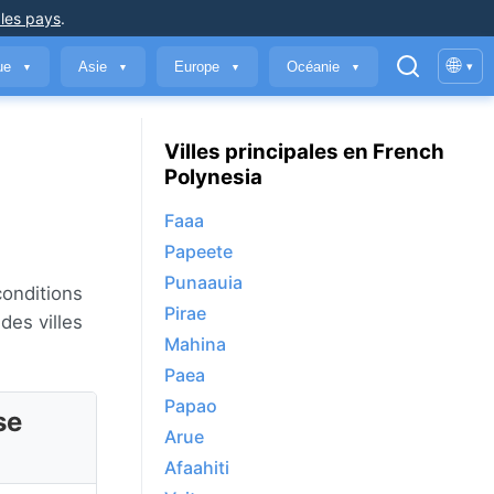
 les pays
.
🌐
que
Asie
Europe
Océanie
▾
▼
▼
▼
▼
Villes principales en French
Polynesia
Faaa
Papeete
Punaauia
conditions
Pirae
des villes
Mahina
Paea
Papao
se
Arue
Afaahiti