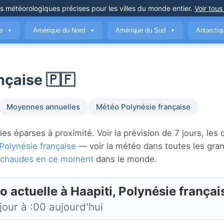
ns météorologiques précises
pour les villes du monde entier
.
Voir tous
ue
Amérique du Nord
Amérique du Sud
Antarcti
▼
▼
▼
nçaise 🇵🇫
Moyennes annuelles
Météo Polynésie française
es éparses à proximité. Voir la prévision de 7 jours, les 
Polynésie française
— voir la météo dans toutes les gran
us chaudes en ce moment
dans le monde.
 actuelle à Haapiti, Polynésie françai
jour à :00 aujourd'hui