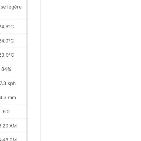
rse légère
Averse légère
24.6°C
24.4°C
24.0°C
23.8°C
23.0°C
22.9°C
84%
84%
7.3 kph
65.2 kph
4.3 mm
26.7 mm
6.0
6.0
6:20 AM
06:20 AM
5:48 PM
05:48 PM