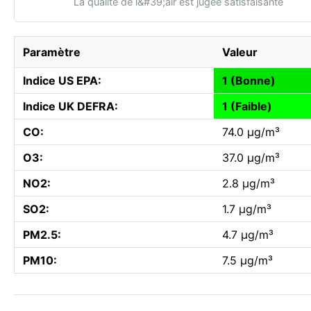
La qualité de l&#39;air est jugée satisfaisante
Paramètre
Valeur
Indice US EPA:
1 (Bonne)
Indice UK DEFRA:
1 (Faible)
CO:
74.0 µg/m³
O3:
37.0 µg/m³
NO2:
2.8 µg/m³
SO2:
1.7 µg/m³
PM2.5:
4.7 µg/m³
PM10:
7.5 µg/m³