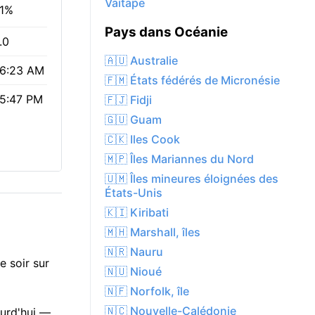
Vaitape
1%
Pays dans Océanie
.0
🇦🇺 Australie
6:23 AM
🇫🇲 États fédérés de Micronésie
5:47 PM
🇫🇯 Fidji
🇬🇺 Guam
🇨🇰 Iles Cook
🇲🇵 Îles Mariannes du Nord
🇺🇲 Îles mineures éloignées des
États-Unis
🇰🇮 Kiribati
🇲🇭 Marshall, îles
🇳🇷 Nauru
e soir sur
🇳🇺 Nioué
🇳🇫 Norfolk, île
🇳🇨 Nouvelle-Calédonie
ourd'hui —