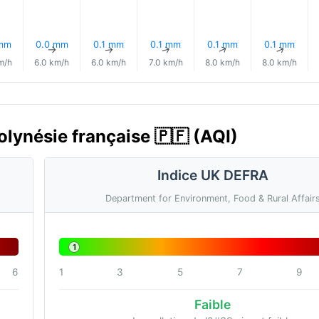
 mm
0.0 mm
0.1 mm
0.1 mm
0.1 mm
0.1 mm
↑
↑
↑
↑
↑
↑
m/h
6.0 km/h
6.0 km/h
7.0 km/h
8.0 km/h
8.0 km/h
 Polynésie française 🇵🇫 (AQI)
Indice UK DEFRA
Department for Environment, Food & Rural Affair
1
6
1
3
5
7
9
Faible