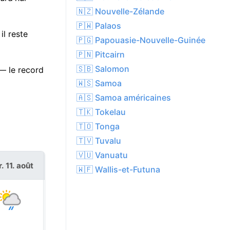
🇳🇿 Nouvelle-Zélande
🇵🇼 Palaos
il reste
🇵🇬 Papouasie-Nouvelle-Guinée
🇵🇳 Pitcairn
🇸🇧 Salomon
 — le record
🇼🇸 Samoa
🇦🇸 Samoa américaines
🇹🇰 Tokelau
🇹🇴 Tonga
🇹🇻 Tuvalu
🇻🇺 Vanuatu
. 11. août
mer. 12. août
🇼🇫 Wallis-et-Futuna