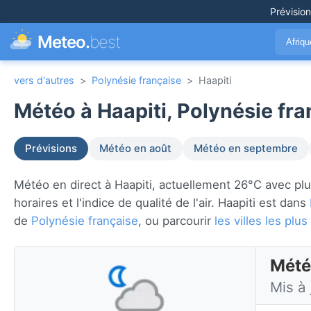
Prévisio
Meteo.
best
Afriq
vers d'autres
>
Polynésie française
>
Haapiti
Météo à Haapiti, Polynésie fra
Prévisions
Météo en août
Météo en septembre
Météo en direct à Haapiti, actuellement 26°C avec plui
horaires et l'indice de qualité de l'air. Haapiti est dans
de
Polynésie française
, ou parcourir
les villes les pl
Météo
Mis à 