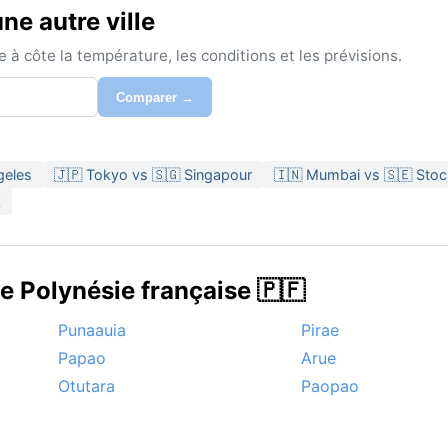
ne autre ville
à côte la température, les conditions et les prévisions.
Comparer →
geles
🇯🇵 Tokyo vs 🇸🇬 Singapour
🇮🇳 Mumbai vs 🇸🇪 Sto
k
e Polynésie française 🇵🇫
Punaauia
Pirae
Papao
Arue
Otutara
Paopao