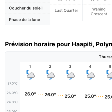
Coucher du soleil
Waning
Last Quarter
Crescent
Phase de la lune
Prévision horaire pour Haapiti, Polyn
Thursd
1
2
3
4
5
27.0°C
26.0°C
26.0°
26.0°
25.0°
25.0°
25.
24.0°C
23.0°C