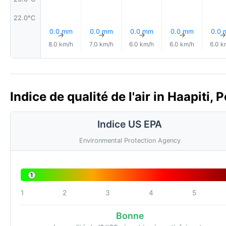
22.0°C
0.0 mm
0.0 mm
0.0 mm
0.0 mm
0.0
↑
↑
↑
↑
8.0 km/h
7.0 km/h
6.0 km/h
6.0 km/h
6.0 k
Indice de qualité de l'air in Haapiti,
Indice US EPA
Environmental Protection Agency
1
1
2
3
4
5
Bonne