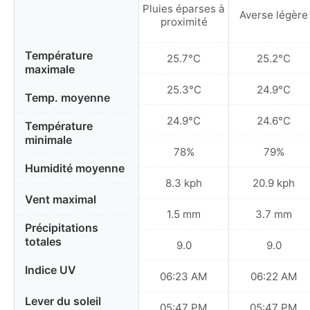
Pluies éparses à
Averse légère
proximité
Température
25.7°C
25.2°C
maximale
25.3°C
24.9°C
Temp. moyenne
24.9°C
24.6°C
Température
minimale
78%
79%
Humidité moyenne
8.3 kph
20.9 kph
Vent maximal
1.5 mm
3.7 mm
Précipitations
totales
9.0
9.0
Indice UV
06:23 AM
06:22 AM
Lever du soleil
05:47 PM
05:47 PM