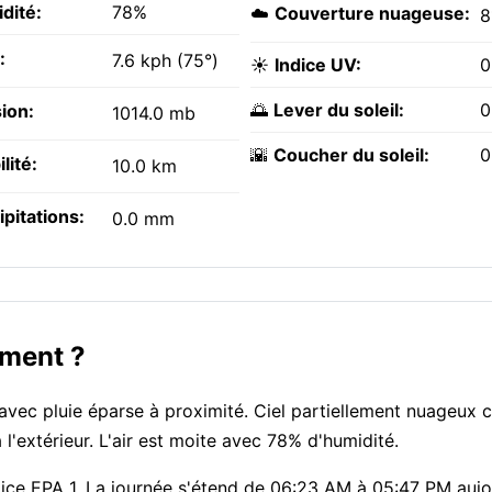
dité:
78%
☁️
Couverture nuageuse:
8
:
7.6 kph (75°)
☀️
Indice UV:
0
🌅
Lever du soleil:
0
ion:
1014.0 mb
🌇
Coucher du soleil:
0
ilité:
10.0 km
ipitations:
0.0 mm
oment ?
avec pluie éparse à proximité. Ciel partiellement nuageux c
l'extérieur. L'air est moite avec 78% d'humidité.
 indice EPA 1. La journée s'étend de 06:23 AM à 05:47 PM auj